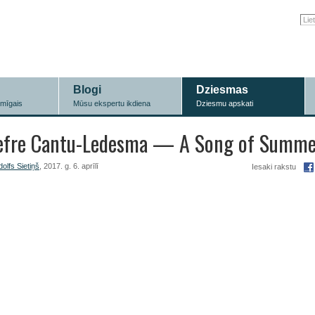
Blogi
Dziesmas
īmīgais
Mūsu ekspertu ikdiena
Dziesmu apskati
efre Cantu-Ledesma — A Song of Summe
olfs Sietiņš
, 2017. g. 6. aprīlī
Iesaki rakstu