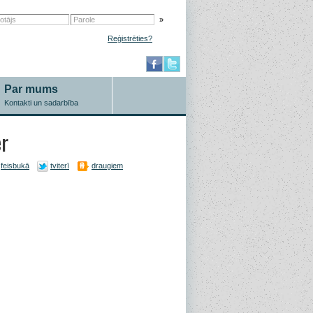
»
Reģistrēties?
Par mums
Kontakti un sadarbība
r
feisbukā
tviterī
draugiem