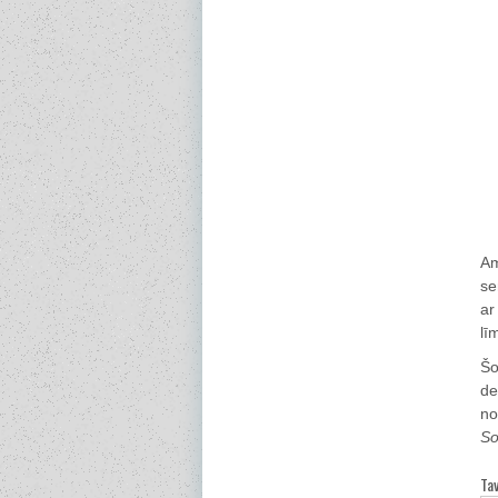
Am
se
a
lī
Šo
de
no
So
Ta