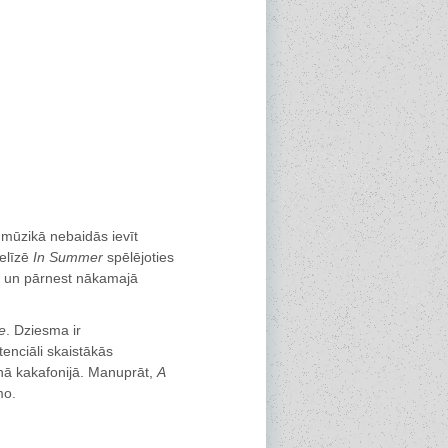
mūzikā nebaidās ievīt
relīzē
In Summer
spēlējoties
t un pārnest nākamajā
e
. Dziesma ir
tenciāli skaistākās
nā kakafonijā. Manuprāt,
A
mo.