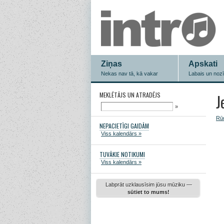
Ziņas
Apskati
Nekas nav tā, kā vakar
Labais un noz
MEKLĒTĀJS UN ATRADĒJS
J
»
Rūd
NEPACIETĪGI GAIDĀM
Viss kalendārs »
TUVĀKIE NOTIKUMI
Viss kalendārs »
Labprāt uzklausīsim jūsu mūziku —
sūtiet to mums!