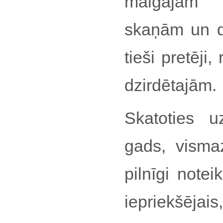
maigajām a
skaņām un d
tieši pretēji
dzirdētajām.
Skatoties 
gads, vismaz
pilnīgi note
iepriekšējais