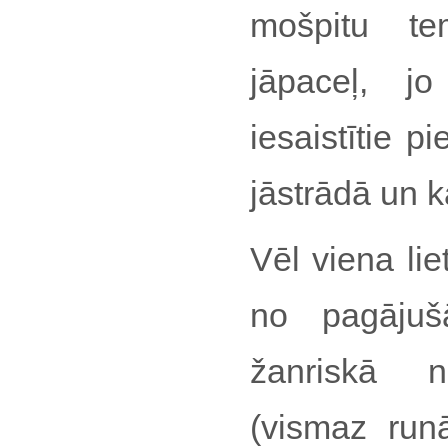
mošpitu te
jāpaceļ, jo
iesaistītie p
jāstrādā un k
Vēl viena lie
no pagājuš
žanriskā 
(vismaz run