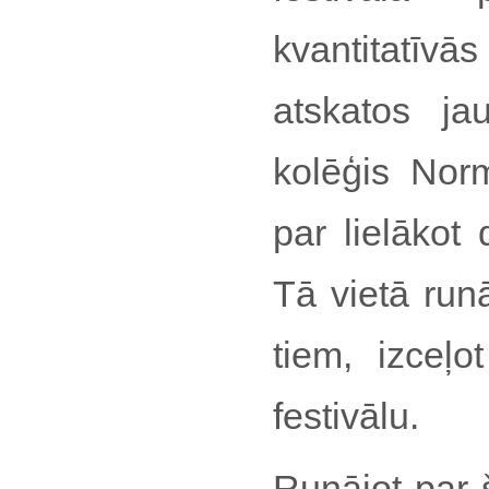
kvantitatīvā
atskatos jau
kolēģis Norm
par lielākot
Tā vietā run
tiem, izceļo
festivālu.
Runājot par