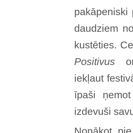
pakāpeniski p
daudziem no 
kustēties. C
Positivus
org
iekļaut festi
īpaši ņemot
izdevuši sav
Nonākot pie