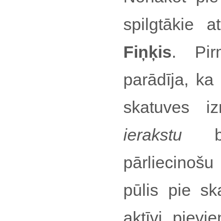
spilgtākie 
Fiņķis
. Pir
parādīja, ka 
skatuves 
ierakstu
bie
pārliecinošu
pūlis pie sk
aktīvi pievi