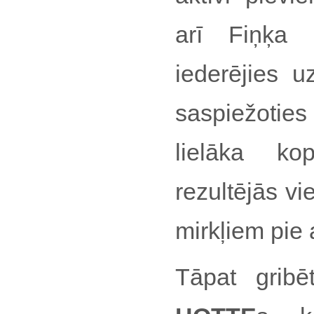
arī Fiņķa p
iederējies u
saspiežoties
lielāka k
rezultējās vi
mirkļiem pie 
Tāpat grib