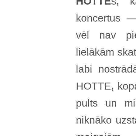
HOTTE
s, k
koncertus —
vēl nav pie
lielākām skat
labi nostrā
HOTTE, kopā 
pults un mik
niknāko uzs