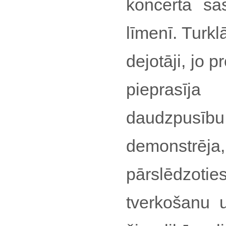
koncerta sas
līmenī. Turkl
dejotāji, jo
pieprasīj
daudzpusību
demonstrēj
pārslēdzot
tverkošanu 