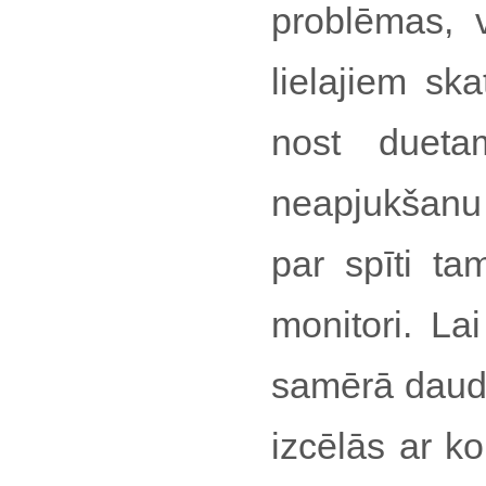
problēmas, v
lielajiem sk
nost duet
neapjukšanu 
par spīti ta
monitori. La
samērā daudz
izcēlās ar k