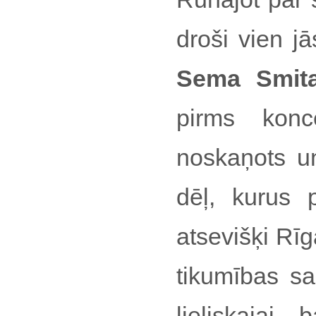
droši vien j
Sema Smit
pirms konce
noskaņots u
dēļ, kurus 
atsevišķi Rī
tikumības sar
lieliskajai