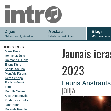
Ziņas
Apskati
Blogi
Nekas nav tā, kā vakar
Labais un nozīmīgais
Mūsu ekspertu 
BLOGUS RAKSTA:
Jaunais iera
Māris Boss
Reinis Mežulis
Raimonds Dunke
2023
Eltons Kūns
Sanita Kacuba
Monvīds Pālens
Iveta Sēbriņa
Lauris Anstrauts
Raitis Krūmiņš
Intro
jūlijā
Rūdolfs Sietiņš
Alise Stefanoviča
Kristaps Zvirbulis
Jana Kohno
Rolands Paeglis