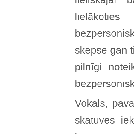
lielākotie
bezpersonis
skepse gan ti
pilnīgi note
bezpersonisk
Vokāls, pava
skatuves iek