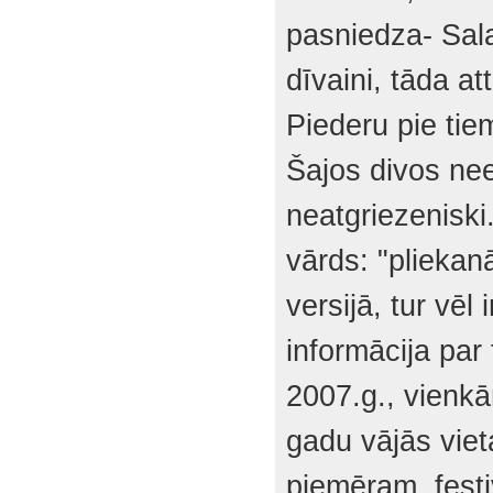
pasniedza- Sal
dīvaini, tāda at
Piederu pie tie
Šajos divos nee
neatgriezeniski
vārds: "pliekan
versijā, tur vēl
informācija par
2007.g., vienkār
gadu vājās viet
piemēram, festi