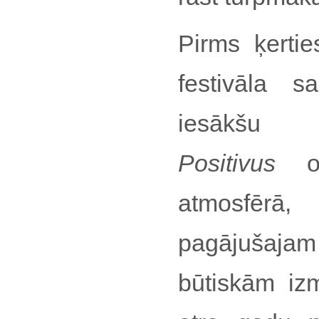
Pirms ķertie
festivāla 
iesākšu 
Positivus
atmosfērā, 
pagājušaja
būtiskām i