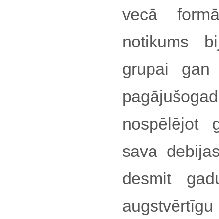
vecā formā
notikums b
grupai gan 
pagājušogad
nospēlējot 
sava debija
desmit gadu
augstvērtīg