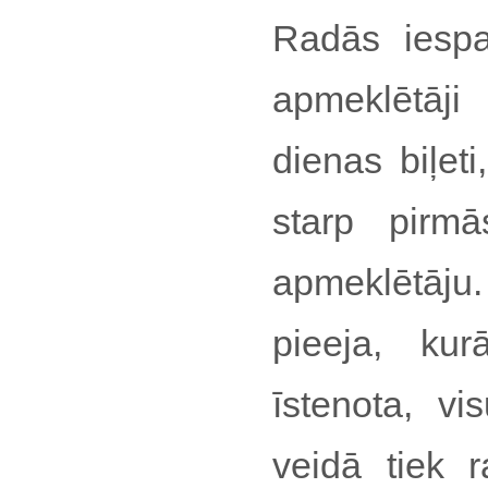
Radās iespa
apmeklētāji 
dienas biļeti
starp pirm
apmeklētāju
pieeja, ku
īstenota, vi
veidā tiek r