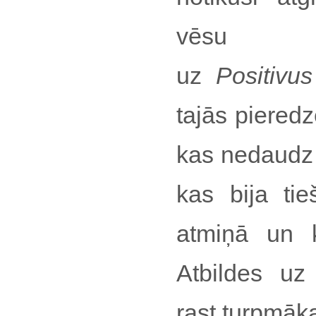
vēsu p
uz
Positivu
tajās pieredz
kas nedaudz l
kas bija tie
atmiņā un k
Atbildes uz
rast turpmāka