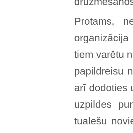
drūzmēšanos 
Protams, ne
organizācija
tiem varētu 
papildreisu 
arī dodoties 
uzpildes pu
tualešu novi