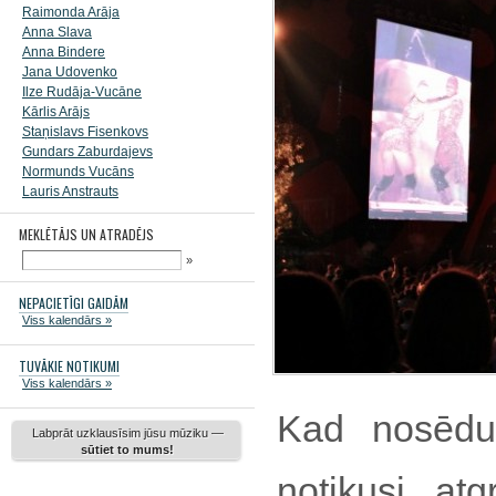
Raimonda Arāja
Anna Slava
Anna Bindere
Jana Udovenko
Ilze Rudāja-Vucāne
Kārlis Arājs
Staņislavs Fisenkovs
Gundars Zaburdajevs
Normunds Vucāns
Lauris Anstrauts
MEKLĒTĀJS UN ATRADĒJS
»
NEPACIETĪGI GAIDĀM
Viss kalendārs »
TUVĀKIE NOTIKUMI
Viss kalendārs »
Kad nosēduš
Labprāt uzklausīsim jūsu mūziku —
sūtiet to mums!
notikusi at