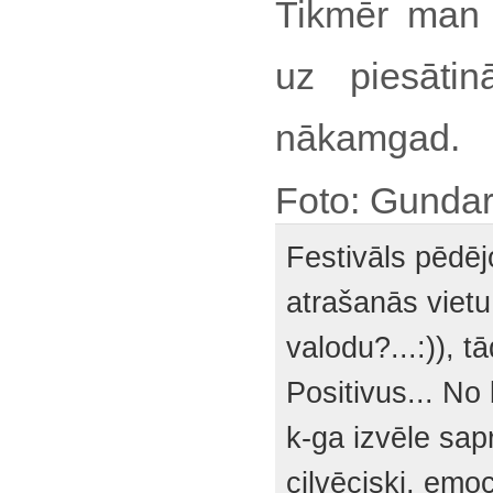
Tikmēr man n
uz piesātin
nākamgad.
Foto: Gunda
Festivāls pēdēj
atrašanās vietu
valodu?...:)), tā
Positivus... N
k-ga izvēle sap
cilvēciski, emo