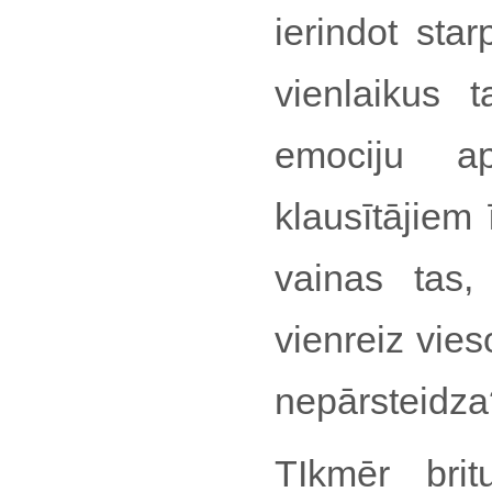
ierindot sta
vienlaikus 
emociju a
klausītājiem 
vainas tas,
vienreiz vies
nepārsteidza
TIkmēr bri