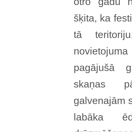
otro gadu no
šķita, ka fest
tā teritor
novietojum
pagājušā 
skaņas p
galvenajām s
labāka ēd