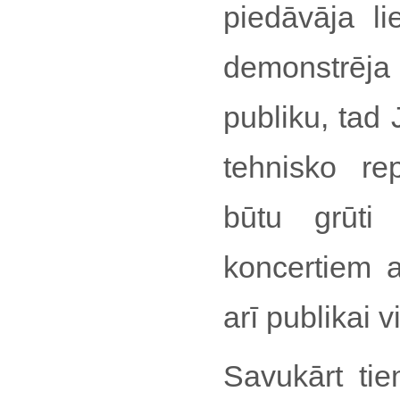
piedāvāja li
demonstrēj
publiku, tad 
tehnisko r
būtu grūti
koncertiem a
arī publikai v
Savukārt ti