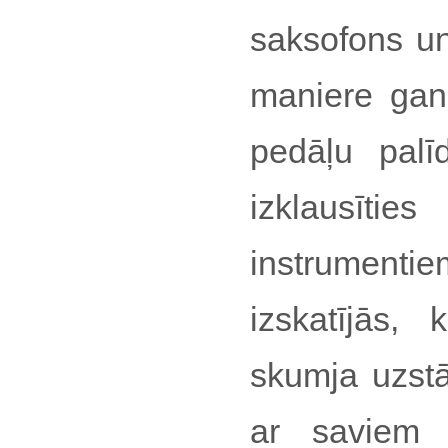
saksofons u
maniere gan 
pedāļu palī
izklausīt
instrument
izskatījās,
skumja uzstā
ar saviem e