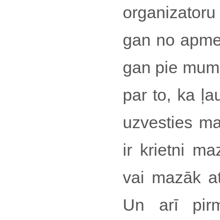
organizator
gan no apmek
gan pie mums,
par to, ka ļa
uzvesties m
ir krietni m
vai mazāk at
Un arī pir