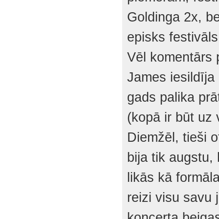
Goldinga 2x, be
episks festivāls
Vēl komentārs p
James iesildīja
gads palika prā
(kopā ir būt uz
Diemžēl, tieši 
bija tik augstu
likās kā formāl
reizi visu savu
koncerta beigas.