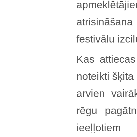
apmeklētāji
atrisināšan
festivālu izcil
Kas attiecas
noteikti šķit
arvien vairā
rēgu pagātnē
ieeļļotie