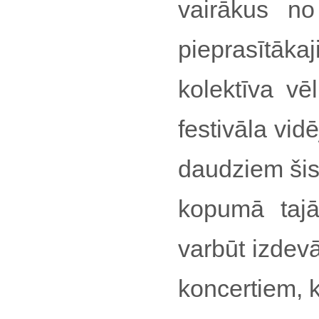
vairākus no
pieprasītāk
kolektīva vē
festivāla vid
daudziem šis l
kopumā tajā
varbūt izdev
koncertiem, 