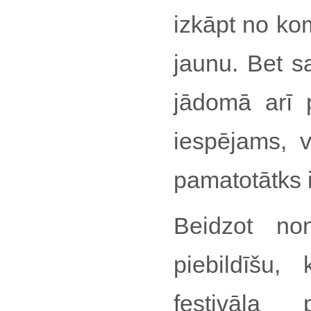
izkāpt no ko
jaunu. Bet sa
jādomā arī 
iespējams, vi
pamatotātks i
Beidzot no
piebildīšu,
festivāla