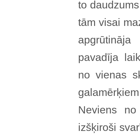
to daudzums 
tām visai ma
apgrūtināj
pavadīja lai
no vienas s
galamērķie
Neviens no
izšķiroši sva