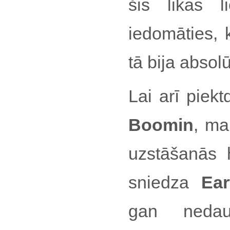
šis likās l
iedomāties, 
tā bija absol
Lai arī piekt
Boomin
, ma
uzstāšanās 
sniedza
Ea
gan nedau