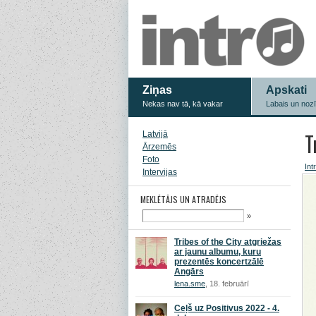
Ziņas
Apskati
Nekas nav tā, kā vakar
Labais un noz
T
Latvijā
Ārzemēs
Foto
Int
Intervijas
MEKLĒTĀJS UN ATRADĒJS
»
Tribes of the City atgriežas
ar jaunu albumu, kuru
prezentēs koncertzālē
Angārs
lena.sme
, 18. februārī
Ceļš uz Positivus 2022 - 4.