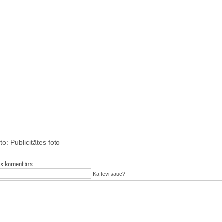
to: Publicitātes foto
vs komentārs
Kā tevi sauc?