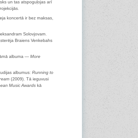
nisks un tas atspoguļojas arī
ojekcijās.
eja koncertā ir bez maksas,
 Aleksandram Solovjovam.
asterēja Braiens Venkebahs
gaidāmā albuma —
More
studijas albumus:
Running to
Dream
(2009). Tā ieguvusi
ean Music Awards
kā