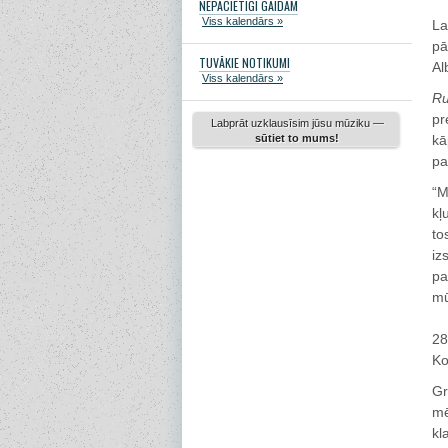
NEPACIETĪGI GAIDĀM
Viss kalendārs »
La
pā
TUVĀKIE NOTIKUMI
Al
Viss kalendārs »
Ru
pr
Labprāt uzklausīsim jūsu mūziku —
sūtiet to mums!
kā
pa
“M
kļ
to
iz
pa
mū
28
Ko
Gr
mē
kl