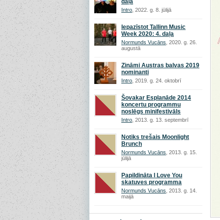
daļa
Intro
, 2022. g. 8. jūlijā
Iepazīstot Tallinn Music
Week 2020: 4. daļa
Normunds Vucāns
, 2020. g. 26.
augustā
Zināmi Austras balvas 2019
nominanti
Intro
, 2019. g. 24. oktobrī
Šovakar Esplanāde 2014
koncertu programmu
noslēgs minifestivāls
Intro
, 2013. g. 13. septembrī
Notiks trešais Moonlight
Brunch
Normunds Vucāns
, 2013. g. 15.
jūlijā
Papildināta I Love You
skatuves programma
Normunds Vucāns
, 2013. g. 14.
maijā