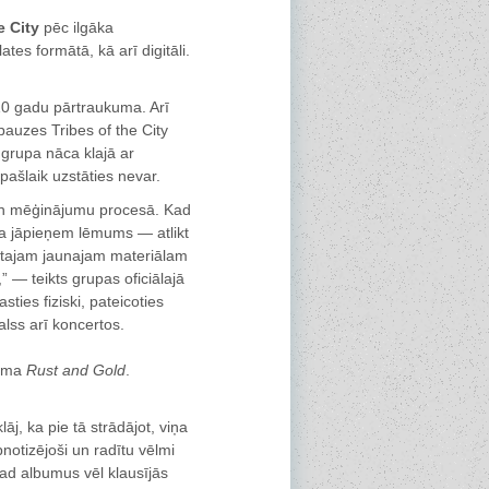
e City
pēc ilgāka
lates formātā, kā arī digitāli.
 10 gadu pārtraukuma. Arī
pauzes Tribes of the City
 grupa nāca klajā ar
ašlaik uzstāties nevar.
 un mēģinājumu procesā. Kad
ija jāpieņem lēmums — atlikt
adītajam jaunajam materiālam
,” — teikts grupas oficiālajā
ties fiziski, pateicoties
alss arī koncertos.
buma
Rust and Gold
.
āj, ka pie tā strādājot, viņa
notizējoši un radītu vēlmi
kad albumus vēl klausījās