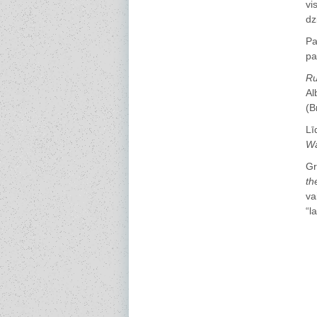
vi
dz
Pa
pa
Ru
Al
(B
Lī
W
Gr
th
va
“l