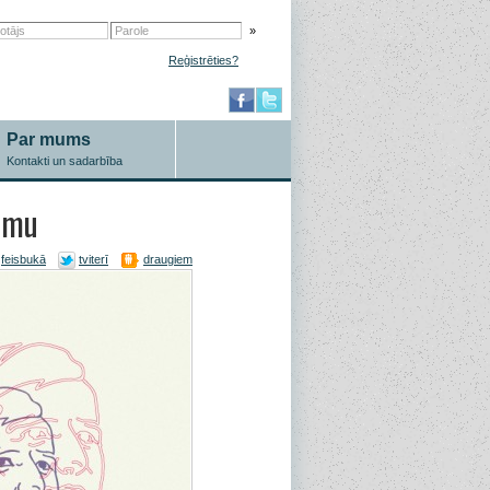
»
Reģistrēties?
Par mums
Kontakti un sadarbība
bumu
feisbukā
tviterī
draugiem