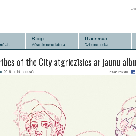
Blogi
Dziesmas
īmīgais
Mūsu ekspertu ikdiena
Dziesmu apskati
ribes of the City atgriezīsies ar jaunu al
ro
, 2019. g. 19. augustā
Iesaki rakstu