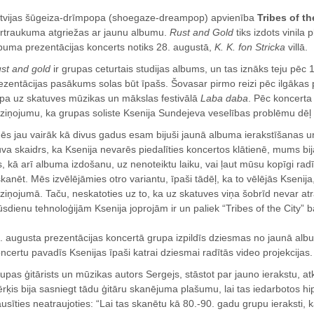
tvijas šūgeiza-drīmpopa (shoegaze-dreampop) apvienība
Tribes of th
rtraukuma atgriežas ar jaunu albumu.
Rust and Gold
tiks izdots vinila p
buma prezentācijas koncerts notiks 28. augustā,
K. K. fon Stricka
villā.
st and gold
ir grupas ceturtais studijas albums, un tas iznāks teju pēc
ezentācijas pasākums solas būt īpašs. Šovasar pirmo reizi pēc ilgākas 
pa uz skatuves mūzikas un mākslas festivālā
Laba daba
. Pēc koncerta
ziņojumu, ka grupas soliste Ksenija Sundejeva veselības problēmu dēļ p
ēs jau vairāk kā divus gadus esam bijuši jaunā albuma ierakstīšanas
uva skaidrs, ka Ksenija nevarēs piedalīties koncertos klātienē, mums b
s, kā arī albuma izdošanu, uz nenoteiktu laiku, vai ļaut mūsu kopīgi r
skanēt. Mēs izvēlējāmies otro variantu, īpaši tādēļ, ka to vēlējās Ksenija
ziņojumā. Taču, neskatoties uz to, ka uz skatuves viņa šobrīd nevar atras
sdienu tehnoloģijām Ksenija joprojām ir un paliek “Tribes of the City” b
. augusta prezentācijas koncertā grupa izpildīs dziesmas no jaunā al
ncertu pavadīs Ksenijas īpaši katrai dziesmai radītās video projekcijas.
upas ģitārists un mūzikas autors Sergejs, stāstot par jauno ierakstu, atkl
rķis bija sasniegt tādu ģitāru skanējuma plašumu, lai tas iedarbotos hip
ausīties neatraujoties: “Lai tas skanētu kā 80.-90. gadu grupu ieraksti, 