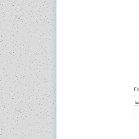
Fo
Ta