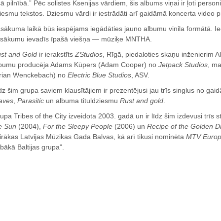
sā pilnībā.” Pēc solistes Ksenijas vārdiem, šis albums viņai ir ļoti perso
iesmu tekstos. Dziesmu vārdi ir iestrādāti arī gaidāmā koncerta video pr
sākuma laikā būs iespējams iegādāties jauno albumu vinila formātā. Ie
sākumu ievadīs īpašā viešņa — mūziķe MNTHA.
st and Gold
ir ierakstīts
ZStudios
, Rīgā, piedaloties skaņu inženierim
bumu producēja Adams Kūpers (Adam Cooper) no
Jetpack Studios
, m
rian Wenckebach) no
Electric Blue Studios
, ASV.
dz šim grupa saviem klausītājiem ir prezentējusi jau trīs singlus no 
aves
,
Parasitic
un albuma tituldziesmu
Rust and gold
.
upa Tribes of the City izveidota 2003. gadā un ir līdz šim izdevusi trīs 
e Sun
(2004),
For the Sleepy People
(2006) un
Recipe of the Golden 
irākas Latvijas Mūzikas Gada Balvas, kā arī tikusi nominēta
MTV Europ
abākā Baltijas grupa”.