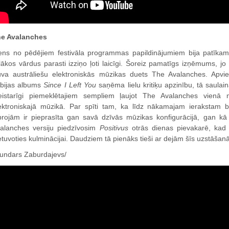
e Avalanches
ens no pēdējiem festivāla programmas papildinājumiem bija patīka
elākos vārdus parasti izziņo ļoti laicīgi. Šoreiz pamatīgs izņēmums, j
uva austrāliešu elektroniskās mūzikas duets The Avalanches. Apvi
bijas albums
Since I Left You
saņēma lielu kritiķu apzinību, tā saul
istarīgi piemeklētajiem sempliem ļaujot The Avalanches vienā mi
ektroniskajā mūzikā. Par spīti tam, ka līdz nākamajam ierakstam b
projām ir pieprasīta gan savā dzīvās mūzikas konfigurācijā, gan 
alanches versiju piedzīvosim
Positivus
otrās dienas pievakarē, kad f
etuvoties kulminācijai. Daudziem tā pienāks tieši ar dejām šīs uzstāšanā
undars Zaburdajevs/