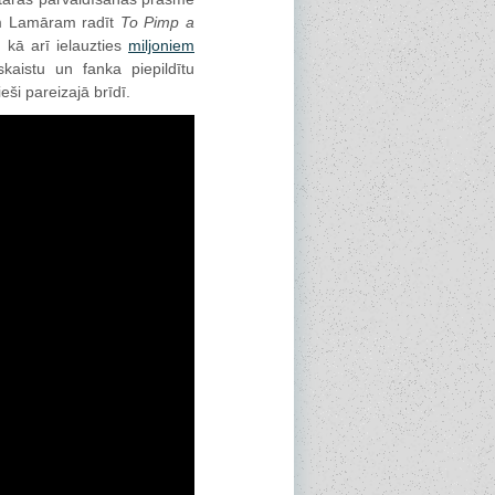
am Lamāram radīt
To Pimp a
kā arī ielauzties
miljoniem
kaistu un fanka piepildītu
ši pareizajā brīdī.