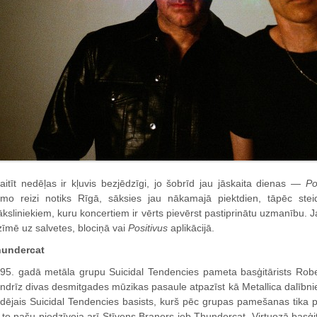
aitīt nedēļas ir kļuvis bezjēdzīgi, jo šobrīd jau jāskaita dienas —
Po
rmo reizi notiks Rīgā, sāksies jau nākamajā piektdien, tāpēc stei
ksliniekiem, kuru koncertiem ir vērts pievērst pastiprinātu uzmanību. Ja
zīmē uz salvetes, blociņā vai
Positivus
aplikācijā.
undercat
95. gadā metāla grupu Suicidal Tendencies pameta basģitārists Rober
ndrīz divas desmitgades mūzikas pasaule atpazīst kā Metallica dalībniek
dējais Suicidal Tendencies basists, kurš pēc grupas pamešanas tika pi
to pašu piedzīvoja arī Stīvens Braners jeb Thundercat. Virtuozā basģ