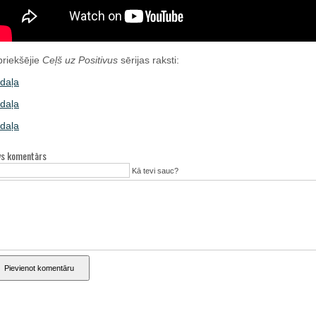
priekšējie
Ceļš uz Positivus
sērijas raksti:
 daļa
 daļa
 daļa
vs komentārs
Kā tevi sauc?
Pievienot komentāru