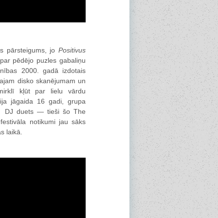
ms pārsteigums, jo
Positivus
o par pēdējo puzles gabaliņu
enības 2000. gadā izdotais
ainajam disko skanējumam un
rklī kļūt par lielu vārdu
ija jāgaida 16 gadi, grupa
kā DJ duets — tieši šo The
estivāla notikumi jau sāks
s laikā.