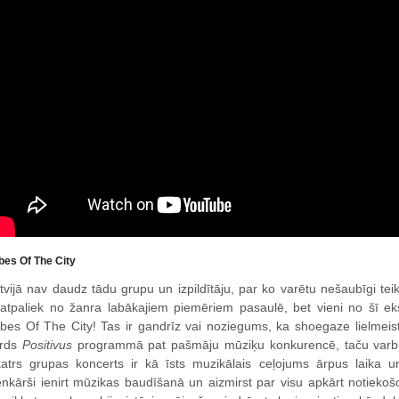
ibes Of The City
tvijā nav daudz tādu grupu un izpildītāju, par ko varētu nešaubīgi teik
atpaliek no žanra labākajiem piemēriem pasaulē, bet vieni no šī eksk
ibes Of The City! Tas ir gandrīz vai noziegums, ka shoegaze lielmeist
ārds
Positivus
programmā pat pašmāju mūziķu konkurencē, taču varbūt, 
katrs grupas koncerts ir kā īsts muzikālais ceļojums ārpus laika un
enkārši ienirt mūzikas baudīšanā un aizmirst par visu apkārt notiekoš