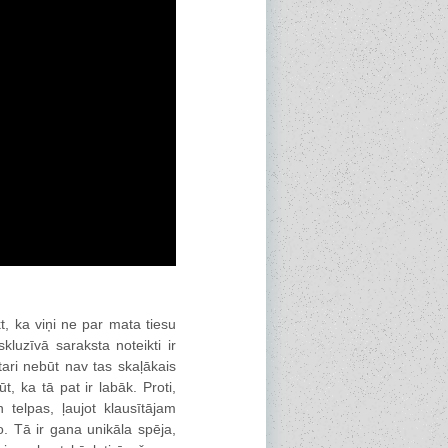
t, ka viņi ne par mata tiesu
luzīvā saraksta noteikti ir
ari nebūt nav tas skaļākais
ka tā pat ir labāk. Proti,
 telpas, ļaujot klausītājam
o. Tā ir gana unikāla spēja,