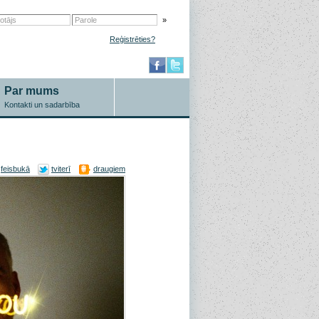
»
Reģistrēties?
Par mums
Kontakti un sadarbība
feisbukā
tviterī
draugiem