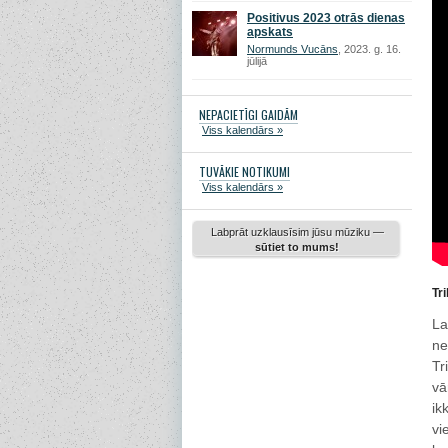
Positivus 2023 otrās dienas
apskats
Normunds Vucāns
, 2023. g. 16.
jūlijā
NEPACIETĪGI GAIDĀM
Viss kalendārs »
TUVĀKIE NOTIKUMI
Viss kalendārs »
Labprāt uzklausīsim jūsu mūziku —
sūtiet to mums!
Tr
La
ne
Tr
v
ik
vi