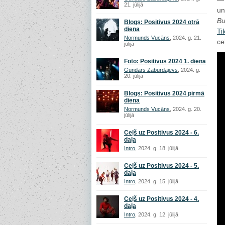
21. jūlijā
un
Bu
Blogs: Positivus 2024 otrā
diena
Ti
Normunds Vucāns
, 2024. g. 21.
ce
jūlijā
Foto: Positivus 2024 1. diena
Gundars Zaburdajevs
, 2024. g.
20. jūlijā
Blogs: Positivus 2024 pirmā
diena
Normunds Vucāns
, 2024. g. 20.
jūlijā
Ceļš uz Positivus 2024 - 6.
daļa
Intro
, 2024. g. 18. jūlijā
Ceļš uz Positivus 2024 - 5.
daļa
Intro
, 2024. g. 15. jūlijā
Ceļš uz Positivus 2024 - 4.
daļa
Intro
, 2024. g. 12. jūlijā