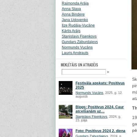
Raimonda Arāja
Anna Slava
Anna Bindere
Jana Udovenko
Ilze Rudāja-Vucāne
Kārlis Arājs
Staņislavs Fisenkovs
Gundars Zaburdajevs
Normunds Vucāns
Lauris Anstrauts
MEKLĒTĀJS UN ATRADĒJS
»
Sk
Festivāla apskats: Positivus
pi
2025
mā
Normunds Vucāns
, 2025. g. 12.
augustā
at
Blogs: Positivus 2024. Caur
Th
atcelšanām uz…
Staņislavs Fisenkovs
, 2024. g.
19
23. jūlijā
ga
pē
Foto: Positivus 2024 2. diena
Gundars Zaburdajevs
, 2024. g.
— 