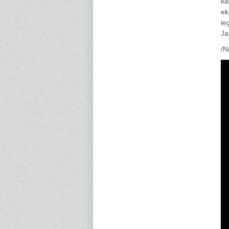
ka
ek
ie
Ja
/N