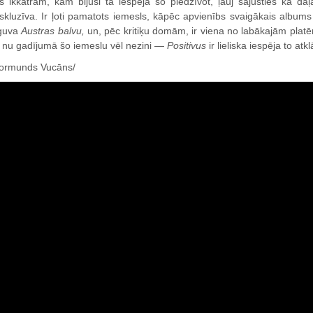
s ikkatram, kam bijusi tā iespēja šo piedzīvot, ļauj sajusties kā daļ
skluzīva. Ir ļoti pamatots iemesls, kāpēc apvienībs svaigākais album
guva
Austras balvu,
un, pēc kritiķu domām, ir viena no labākajām platē
 nu gadījumā šo iemeslu vēl nezini —
Positivus
ir lieliska iespēja to atkl
ormunds Vucāns/