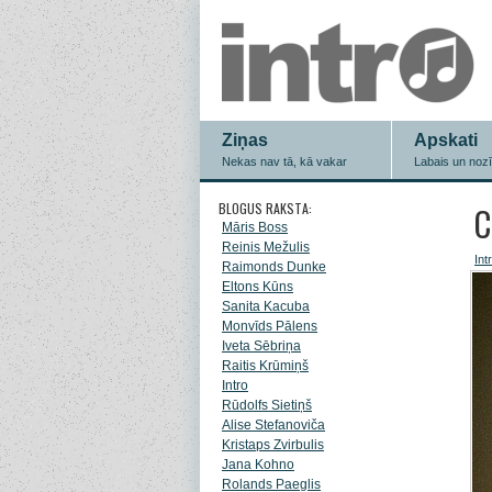
Ziņas
Apskati
Nekas nav tā, kā vakar
Labais un noz
BLOGUS RAKSTA:
C
Māris Boss
Reinis Mežulis
Int
Raimonds Dunke
Eltons Kūns
Sanita Kacuba
Monvīds Pālens
Iveta Sēbriņa
Raitis Krūmiņš
Intro
Rūdolfs Sietiņš
Alise Stefanoviča
Kristaps Zvirbulis
Jana Kohno
Rolands Paeglis