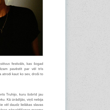
sitivus
festivāls, kas šogad
dzam pavēstīt par vēl trīs
 atrodi kaut ko sev, droši to
ts Truhijo, kuru šobrīd jau
u. Kā izrādījās, viņš nebija
e vēl daudz lielākas slavas
itāras pārvaldīšanas prasme