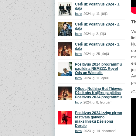
Ceļš uz Positivus 2024 - 3.
daļa
Intro
, 2024. g. 11. jūlijā
Th
Ceļš uz Positivus 2024 - 2.
daļa
Vi
Intro
, 2024. g. 2. jūlijā
li
kļ
Ceļš uz Positivus 2024 - 1.
daļa
de
Intro
, 2024. g. 25. jūnijā
me
el
Positivus 2024 programmu
papildina NEMZZZ, Royel
jo
Otis un Wiesulis
Av
Intro
, 2024. g. 11. aprīlī
pi
Offset, Nothing But Thieves,
/G
Džeikobs Koljērs papildina
Positivus 2024 programmu
Intro
, 2024. g. 8. februārī
Positivus 2024 izziņo pirmo
festivāla galveno
mākslinieku Džeisonu
Derulo
Intro
, 2023. g. 14. decembrī