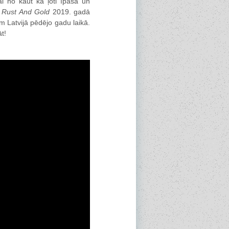
ai no kaut kā ļoti īpaša un
s
Rust And Gold
2019. gadā
m Latvijā pēdējo gadu laikā.
āt!