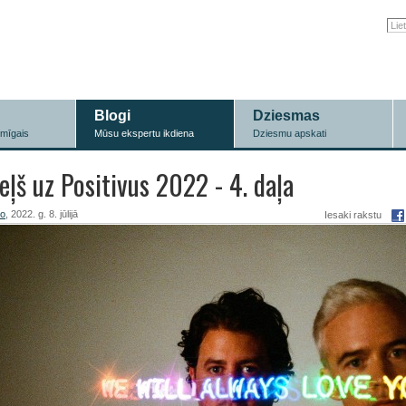
Blogi
Dziesmas
īmīgais
Mūsu ekspertu ikdiena
Dziesmu apskati
eļš uz Positivus 2022 - 4. daļa
ro
, 2022. g. 8. jūlijā
Iesaki rakstu