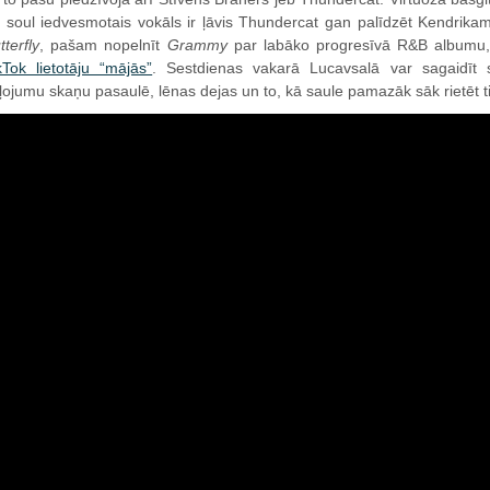
 soul iedvesmotais vokāls ir ļāvis Thundercat gan palīdzēt Kendrik
tterfly
, pašam nopelnīt
Grammy
par labāko progresīvā R&B albumu, 
kTok lietotāju “mājās”
. Sestdienas vakarā Lucavsalā var sagaidīt s
ļojumu skaņu pasaulē, lēnas dejas un to, kā saule pamazāk sāk rietēt tie