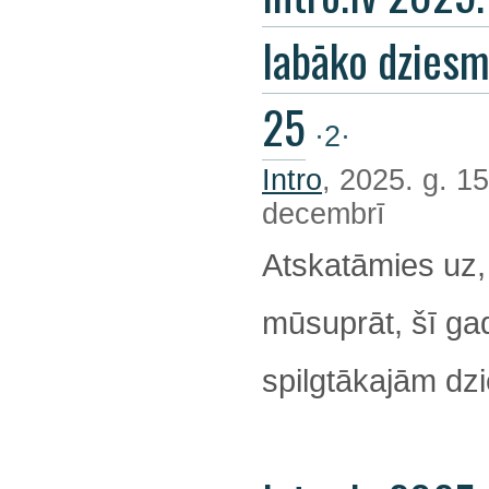
labāko dzies
25
·2·
Intro
, 2025. g. 15
decembrī
Atskatāmies uz,
mūsuprāt, šī ga
spilgtākajām d