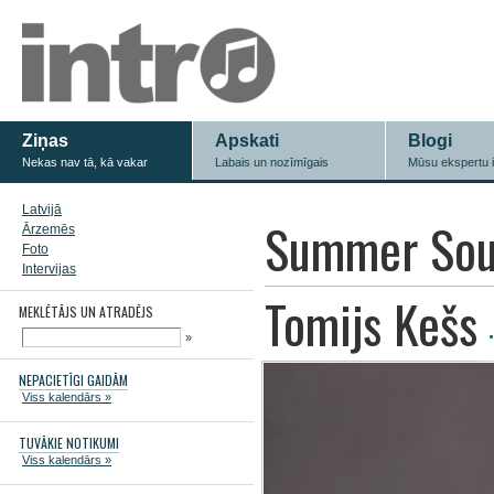
Ziņas
Apskati
Blogi
Nekas nav tā, kā vakar
Labais un nozīmīgais
Mūsu ekspertu 
Latvijā
Summer Sou
Ārzemēs
Foto
Intervijas
Tomijs Kešs
MEKLĒTĀJS UN ATRADĒJS
»
NEPACIETĪGI GAIDĀM
Viss kalendārs »
TUVĀKIE NOTIKUMI
Viss kalendārs »