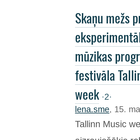
Skaņu mežs p
eksperimentā
mūzikas pro
festivāla Tall
week
·2·
lena.sme
, 15. ma
Tallinn Music we