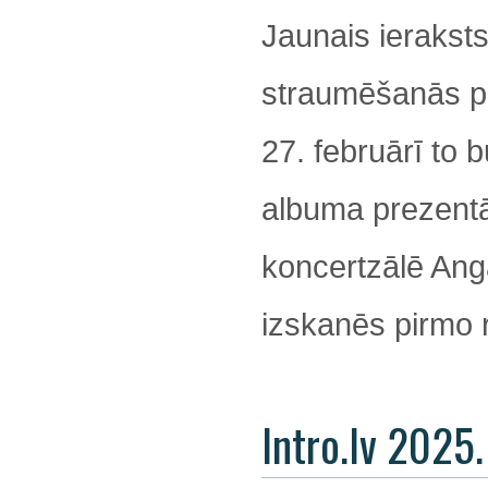
Jaunais ieraksts
straumēšanās pla
27. februārī to 
albuma prezentāc
koncertzālē Angā
izskanēs pirmo r
Intro.lv 2025