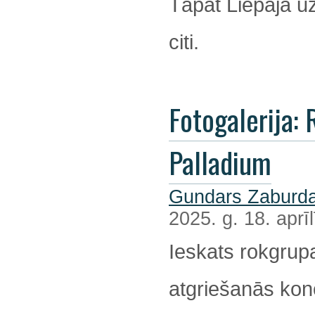
Tāpat Liepājā u
citi.
Fotogalerija: R
Palladium
Gundars Zaburda
2025. g. 18. aprīl
Ieskats rokgrup
atgriešanās kon