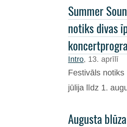
Summer Soun
notiks divas ī
koncertprog
Intro
, 13. aprīlī
Festivāls notiks
jūlija līdz 1. au
Augusta blūza