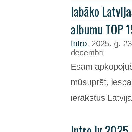
labāko Latvija
albumu TOP 1
Intro
, 2025. g. 23
decembrī
Esam apkopojuš
mūsuprāt, iespa
ierakstus Latvijā
Intro.lv 2025