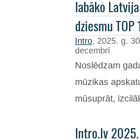
labāko Latvija
dziesmu TOP 
Intro
, 2025. g. 30
decembrī
Noslēdzam gada
mūzikas apskatu
mūsuprāt, izcil
Intro.lv 2025