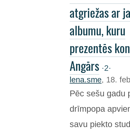
atgriežas ar j
albumu, kuru
prezentēs kon
Angārs
·2·
lena.sme
, 18. fe
Pēc sešu gadu 
drīmpopa apvienī
savu piekto stu