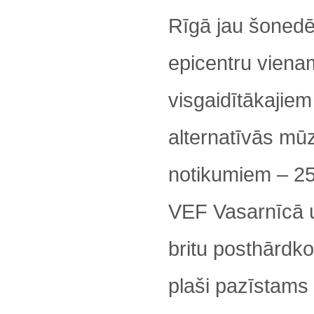
Rīgā jau šonedē
epicentru viena
visgaidītākajiem
alternatīvās mū
notikumiem – 25
VEF Vasarnīcā 
britu posthārdko
plaši pazīstams 