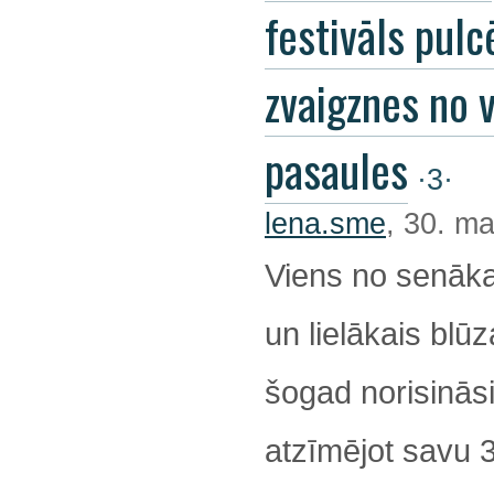
festivāls pulc
zvaigznes no 
pasaules
·3·
lena.sme
, 30. ma
Viens no senāka
un lielākais blūz
šogad norisināsi
atzīmējot savu 32