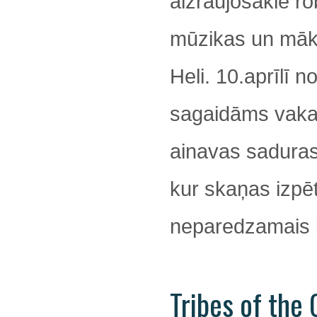
aizraujošākie ro
mūzikas un māks
Heli. 10.aprīlī no
sagaidāms vaka
ainavas saduras
kur skaņas izpē
neparedzamais k
Tribes of the 