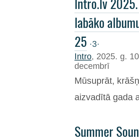
Intro.lv 2025
labāko album
25
·3·
Intro
, 2025. g. 10
decembrī
Mūsuprāt, krāšņ
aizvadītā gada 
Summer Soun