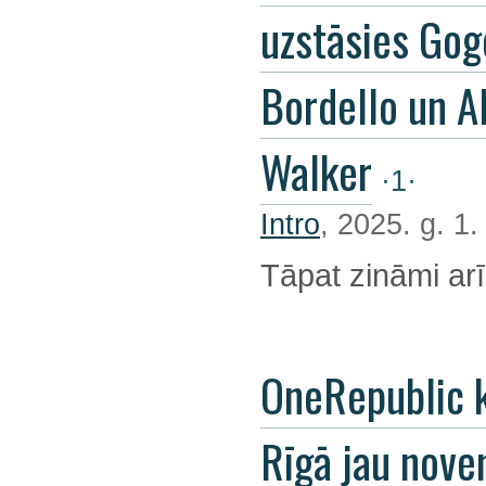
uzstāsies Gog
Bordello un A
Walker
·1·
Intro
, 2025. g. 1
Tāpat zināmi arī
OneRepublic 
Rīgā jau nov