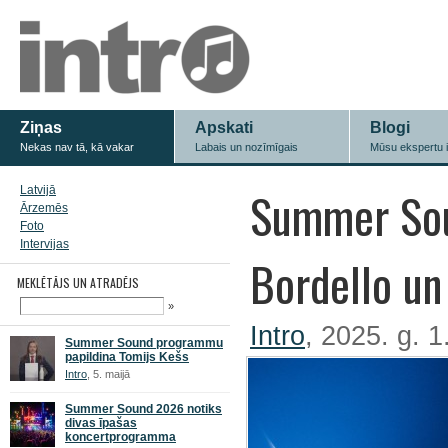
Ziņas
Apskati
Blogi
Nekas nav tā, kā vakar
Labais un nozīmīgais
Mūsu ekspertu 
Summer Sou
Latvijā
Ārzemēs
Foto
Intervijas
Bordello un
MEKLĒTĀJS UN ATRADĒJS
»
Intro
, 2025. g. 
Summer Sound programmu
papildina Tomijs Kešs
Intro
, 5. maijā
Summer Sound 2026 notiks
divas īpašas
koncertprogramma