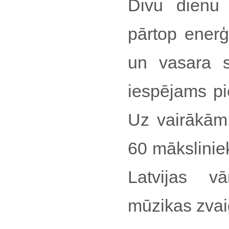
Divu dienu
pārtop enerģ
un vasara s
iespējams pi
Uz vairākām
60 mākslinie
Latvijas vā
mūzikas zva