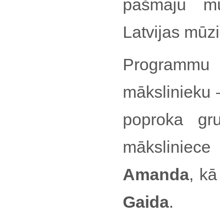
pašmāju mū
Latvijas mūzi
Programmu pa
mākslinieku
poproka g
māksliniec
Amanda
, kā
Gaida
.