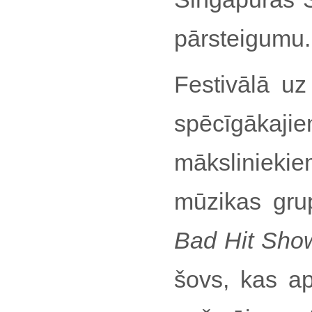
pārsteigumu.
Festivālā uz
spēcīgāka
mākslinieki
mūzikas gr
Bad Hit Sh
šovs, kas a