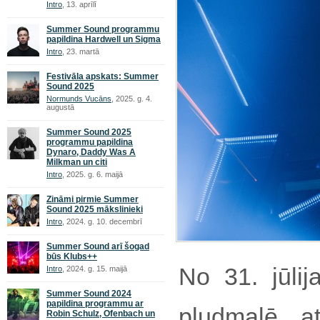
Intro
, 13. aprīlī
Summer Sound programmu
papildina Hardwell un Sigma
Intro
, 23. martā
Festivāla apskats: Summer
Sound 2025
Normunds Vucāns
, 2025. g. 4.
augustā
Summer Sound 2025
programmu papildina
Dynaro, Daddy Was A
Milkman un citi
Intro
, 2025. g. 6. maijā
Zināmi pirmie Summer
Sound 2025 mākslinieki
Intro
, 2024. g. 10. decembrī
Summer Sound arī šogad
būs Klubs++
No 31. jūlij
Intro
, 2024. g. 15. maijā
Summer Sound 2024
papildina programmu ar
pludmalē atg
Robin Schulz, Ofenbach un