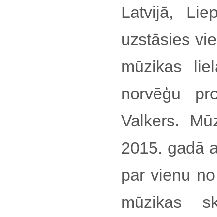
Latvijā, Lie
uzstāsies vi
mūzikas lie
norvēģu pr
Valkers. Mū
2015. gadā 
par vienu no
mūzikas sk