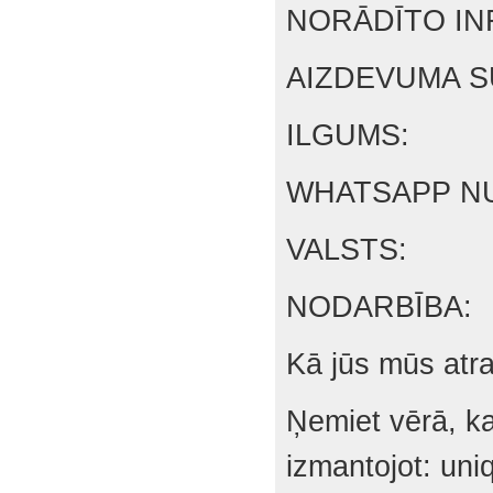
NORĀDĪTO INF
AIZDEVUMA 
ILGUMS:
WHATSAPP N
VALSTS:
NODARBĪBA:
Kā jūs mūs atr
Ņemiet vērā, ka
izmantojot: un