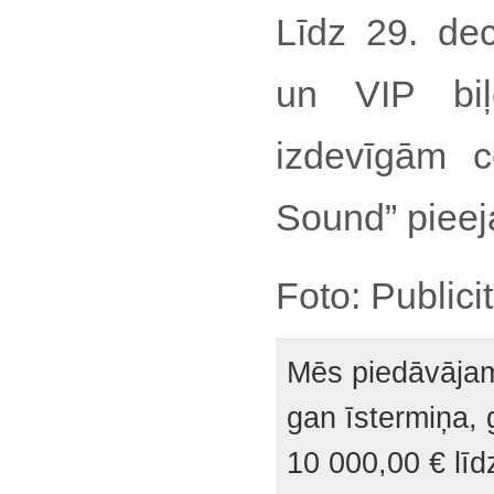
Līdz 29. dec
un VIP biļ
izdevīgām 
Sound” piee
Foto: Publici
Mēs piedāvājam
gan īstermiņa, 
10 000,00 € lī