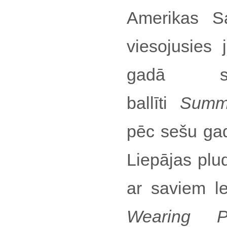
Amerikas Sa
viesojusies 
gadā sar
ballīti
Summ
pēc sešu gad
Liepājas plud
ar saviem l
Wearing P