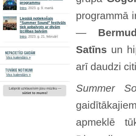
programmu
Intro
, 2023. g. 9. martā
programmā ir
Liepājā notiekošais
“Summer Sound” festivāls
tiek apbalvots ar divām
—
Bermud
Izcilības balvām
Intro
, 2023. g. 21. februārī
Satīns
un hi
NEPACIETĪGI GAIDĀM
Viss kalendārs »
arī daudzi citi
TUVĀKIE NOTIKUMI
Viss kalendārs »
Summer So
Labprāt uzklausīsim jūsu mūziku —
sūtiet to mums!
gaidītākaji
apmeklē tūk