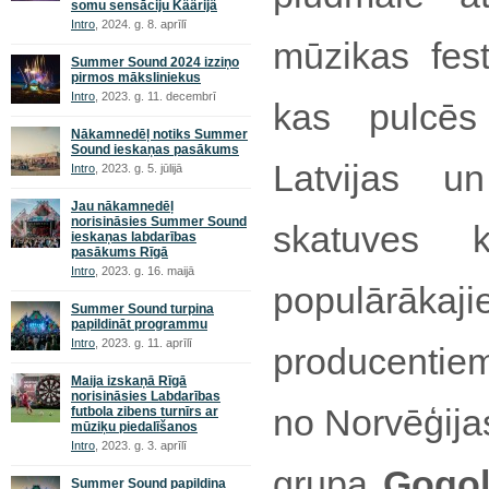
somu sensāciju Käärijä
Intro
, 2024. g. 8. aprīlī
mūzikas fes
Summer Sound 2024 izziņo
pirmos māksliniekus
Intro
, 2023. g. 11. decembrī
kas pulcēs
Nākamnedēļ notiks Summer
Sound ieskaņas pasākums
Latvijas u
Intro
, 2023. g. 5. jūlijā
Jau nākamnedēļ
norisināsies Summer Sound
skatuves 
ieskaņas labdarības
pasākums Rīgā
Intro
, 2023. g. 16. maijā
populārākaj
Summer Sound turpina
papildināt programmu
Intro
, 2023. g. 11. aprīlī
producentie
Maija izskaņā Rīgā
norisināsies Labdarības
no Norvēģija
futbola zibens turnīrs ar
mūziķu piedalīšanos
Intro
, 2023. g. 3. aprīlī
grupa
Gogol
Summer Sound papildina