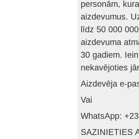
personām, kura
aizdevumus. U
līdz 50 000 000
aizdevuma atma
30 gadiem. Iei
nekavējoties j
Aizdevēja e-pa
Vai
WhatsApp: +2
SAZINIETIES