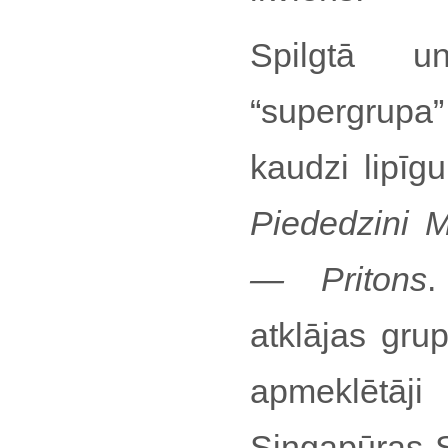
Spilgtā u
“supergrupa”
kaudzi lipīg
Piededzini 
— Pritons
.
atklājas gru
apmeklētāji
Singapūras S