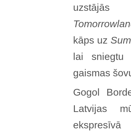
uzstājās 
Tomorrowlan
kāps uz
Sum
lai sniegtu
gaismas šov
Gogol Borde
Latvijas m
ekspresīvā