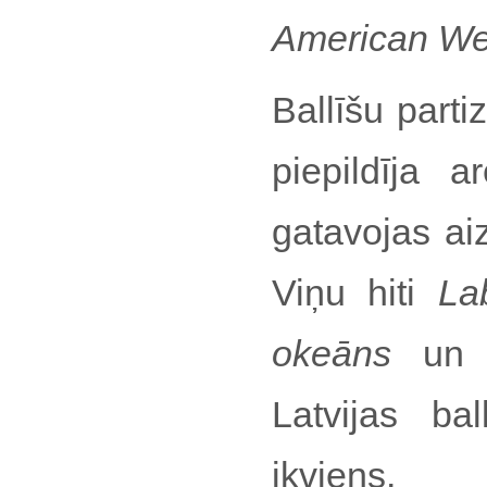
American We
Ballīšu part
piepildīja 
gatavojas aiz
Viņu hiti
La
okeāns
un d
Latvijas ba
ikviens.