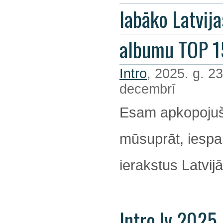
labāko Latvija
albumu TOP 1
Intro
, 2025. g. 23
decembrī
Esam apkopojuš
mūsuprāt, iespa
ierakstus Latvijā
Intro.lv 2025