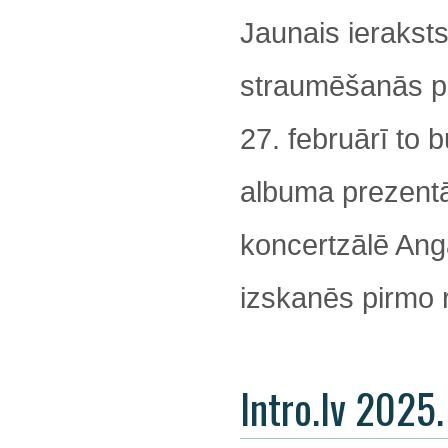
Jaunais ieraksts
straumēšanās pla
27. februārī to 
albuma prezentāc
koncertzālē Angā
izskanēs pirmo r
Intro.lv 2025