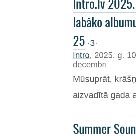
Intro.lv 2025
labāko album
25
·3·
Intro
, 2025. g. 10
decembrī
Mūsuprāt, krāšņ
aizvadītā gada 
Summer Soun