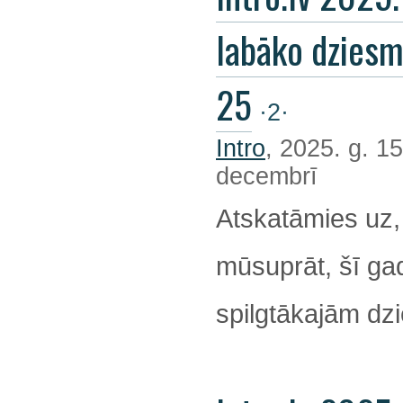
labāko dzies
25
·2·
Intro
, 2025. g. 15
decembrī
Atskatāmies uz,
mūsuprāt, šī ga
spilgtākajām d