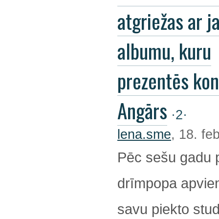
atgriežas ar j
albumu, kuru
prezentēs kon
Angārs
·2·
lena.sme
, 18. fe
Pēc sešu gadu 
drīmpopa apvienī
savu piekto stu