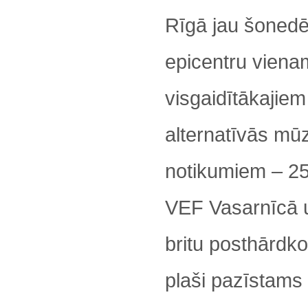
Rīgā jau šonedē
epicentru viena
visgaidītākajiem
alternatīvās mū
notikumiem – 25
VEF Vasarnīcā 
britu posthārdko
plaši pazīstams 