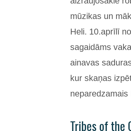
aizraujošākie ro
mūzikas un māks
Heli. 10.aprīlī no
sagaidāms vaka
ainavas saduras
kur skaņas izpē
neparedzamais k
Tribes of the 