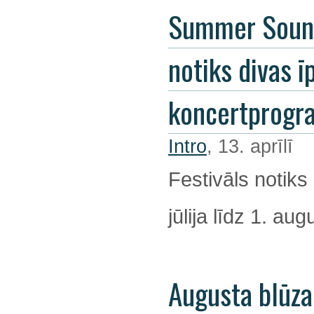
Summer Soun
notiks divas ī
koncertprog
Intro
, 13. aprīlī
Festivāls notiks
jūlija līdz 1. au
Augusta blūza