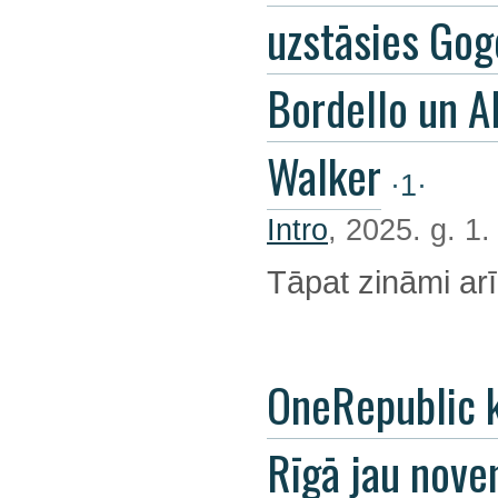
uzstāsies Gog
Bordello un A
Walker
·1·
Intro
, 2025. g. 1
Tāpat zināmi arī
OneRepublic 
Rīgā jau nov