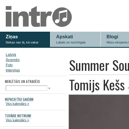
Ziņas
Apskati
Blogi
Nekas nav tā, kā vakar
Labais un nozīmīgais
Mūsu ekspertu 
Latvijā
Summer Sou
Ārzemēs
Foto
Intervijas
Tomijs Kešs
MEKLĒTĀJS UN ATRADĒJS
»
NEPACIETĪGI GAIDĀM
Viss kalendārs »
TUVĀKIE NOTIKUMI
Viss kalendārs »