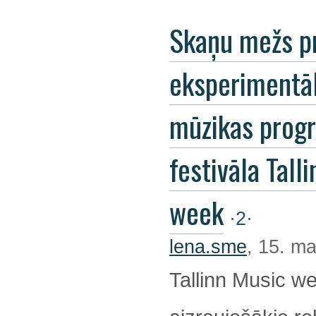
Skaņu mežs p
eksperimentā
mūzikas pro
festivāla Tall
week
·2·
lena.sme
, 15. ma
Tallinn Music we