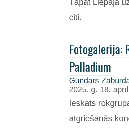
Tāpat Liepājā u
citi.
Fotogalerija: R
Palladium
Gundars Zaburda
2025. g. 18. aprīl
Ieskats rokgrup
atgriešanās kon