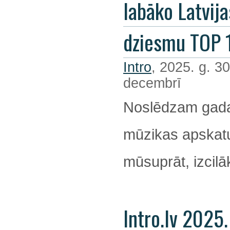
labāko Latvija
dziesmu TOP 
Intro
, 2025. g. 30
decembrī
Noslēdzam gada
mūzikas apskatu
mūsuprāt, izcil
Intro.lv 2025