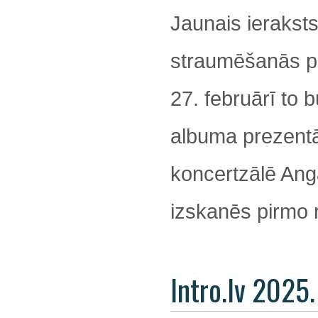
Jaunais ieraksts
straumēšanās pla
27. februārī to 
albuma prezentāc
koncertzālē Angā
izskanēs pirmo r
Intro.lv 2025