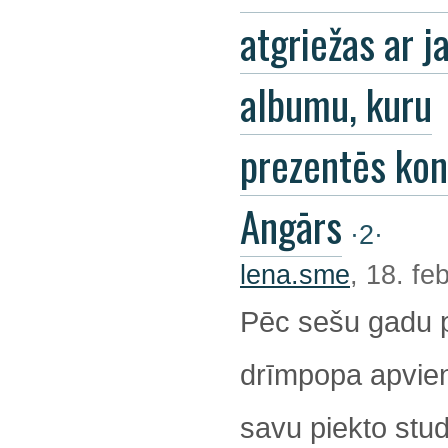
atgriežas ar j
albumu, kuru
prezentēs kon
Angārs
·2·
lena.sme
, 18. fe
Pēc sešu gadu 
drīmpopa apvienī
savu piekto stu