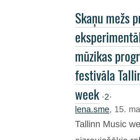
Skaņu mežs p
eksperimentā
mūzikas pro
festivāla Tall
week
·2·
lena.sme
, 15. ma
Tallinn Music we