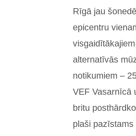
Rīgā jau šonedē
epicentru viena
visgaidītākajiem
alternatīvās mū
notikumiem – 25
VEF Vasarnīcā 
britu posthārdko
plaši pazīstams 