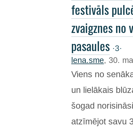
festivāls pulc
zvaigznes no 
pasaules
·3·
lena.sme
, 30. ma
Viens no senāka
un lielākais blūz
šogad norisināsi
atzīmējot savu 32