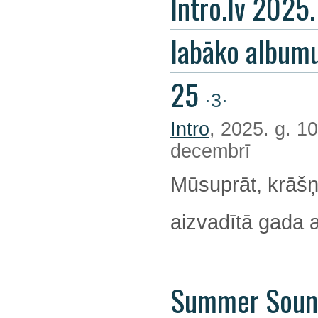
Intro.lv 2025
labāko album
25
·3·
Intro
, 2025. g. 10
decembrī
Mūsuprāt, krāšņ
aizvadītā gada 
Summer Soun