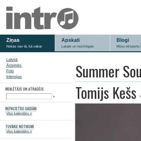
Ziņas
Apskati
Blogi
Nekas nav tā, kā vakar
Labais un nozīmīgais
Mūsu ekspertu 
Latvijā
Summer Sou
Ārzemēs
Foto
Intervijas
Tomijs Kešs
MEKLĒTĀJS UN ATRADĒJS
»
NEPACIETĪGI GAIDĀM
Viss kalendārs »
TUVĀKIE NOTIKUMI
Viss kalendārs »