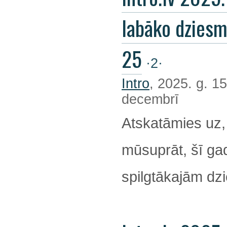
labāko dzies
25
·2·
Intro
, 2025. g. 15
decembrī
Atskatāmies uz,
mūsuprāt, šī ga
spilgtākajām d