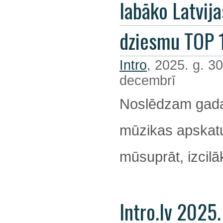
labāko Latvija
dziesmu TOP 
Intro
, 2025. g. 30
decembrī
Noslēdzam gada
mūzikas apskatu
mūsuprāt, izcil
Intro.lv 2025