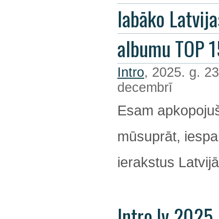
labāko Latvija
albumu TOP 1
Intro
, 2025. g. 23
decembrī
Esam apkopojuš
mūsuprāt, iespa
ierakstus Latvijā
Intro.lv 2025