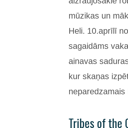
aizraujošākie ro
mūzikas un māks
Heli. 10.aprīlī no
sagaidāms vaka
ainavas saduras
kur skaņas izpē
neparedzamais k
Tribes of the 