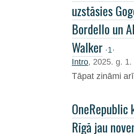
uzstāsies Gog
Bordello un A
Walker
·1·
Intro
, 2025. g. 1
Tāpat zināmi arī
OneRepublic 
Rīgā jau nov