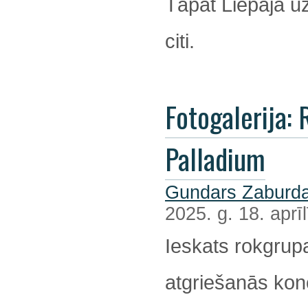
Tāpat Liepājā u
citi.
Fotogalerija: R
Palladium
Gundars Zaburda
2025. g. 18. aprīl
Ieskats rokgrup
atgriešanās kon