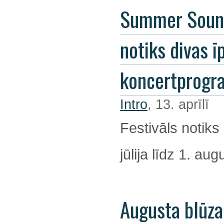
Summer Soun
notiks divas ī
koncertprog
Intro
, 13. aprīlī
Festivāls notiks
jūlija līdz 1. au
Augusta blūza