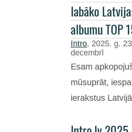
labāko Latvija
albumu TOP 1
Intro
, 2025. g. 23
decembrī
Esam apkopojuš
mūsuprāt, iespa
ierakstus Latvijā
Intro.lv 2025