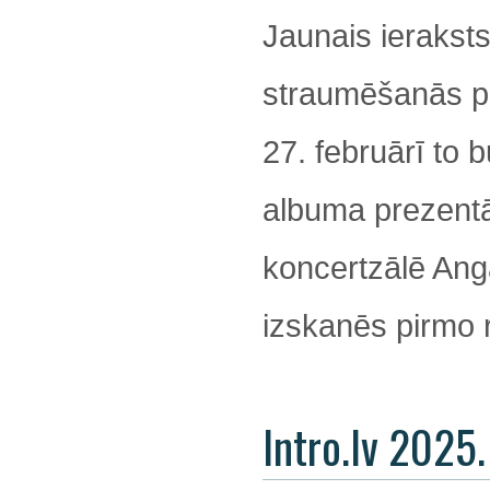
Jaunais ieraksts
straumēšanās pla
27. februārī to 
albuma prezentāc
koncertzālē Angā
izskanēs pirmo r
Intro.lv 2025