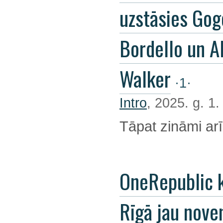
uzstāsies Gog
Bordello un A
Walker
·1·
Intro
, 2025. g. 1
Tāpat zināmi arī
OneRepublic 
Rīgā jau nov