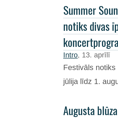
Summer Soun
notiks divas ī
koncertprog
Intro
, 13. aprīlī
Festivāls notiks
jūlija līdz 1. au
Augusta blūza