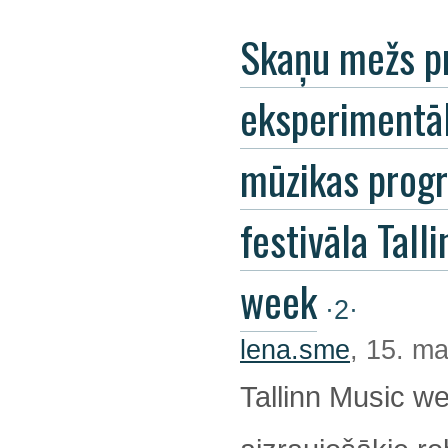
Skaņu mežs p
eksperimentā
mūzikas pro
festivāla Tall
week
·2·
lena.sme
, 15. ma
Tallinn Music we