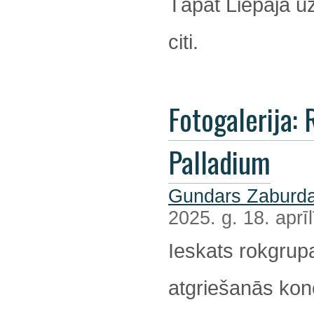
Tāpat Liepājā u
citi.
Fotogalerija: R
Palladium
Gundars Zaburda
2025. g. 18. aprīl
Ieskats rokgrup
atgriešanās kon