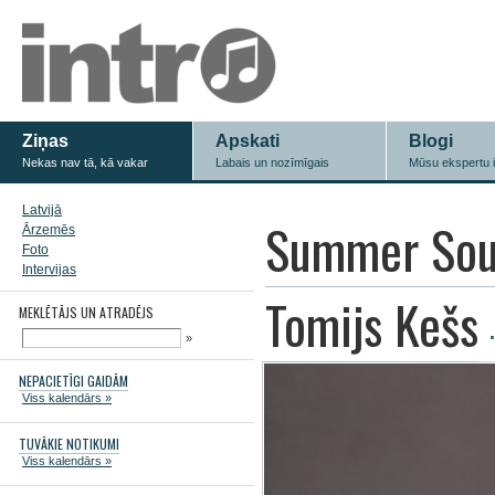
Ziņas
Apskati
Blogi
Nekas nav tā, kā vakar
Labais un nozīmīgais
Mūsu ekspertu 
Latvijā
Summer Sou
Ārzemēs
Foto
Intervijas
Tomijs Kešs
MEKLĒTĀJS UN ATRADĒJS
»
NEPACIETĪGI GAIDĀM
Viss kalendārs »
TUVĀKIE NOTIKUMI
Viss kalendārs »