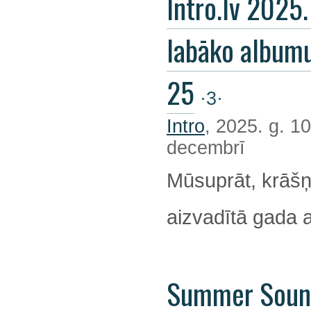
Intro.lv 2025
labāko album
25
·3·
Intro
, 2025. g. 10
decembrī
Mūsuprāt, krāšņ
aizvadītā gada 
Summer Soun