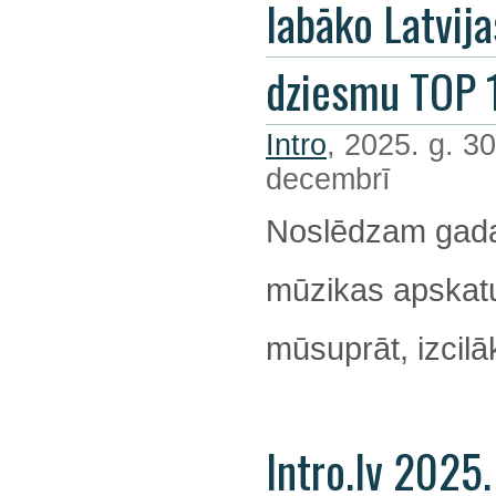
labāko Latvija
dziesmu TOP 
Intro
, 2025. g. 30
decembrī
Noslēdzam gada
mūzikas apskatu
mūsuprāt, izcil
Intro.lv 2025