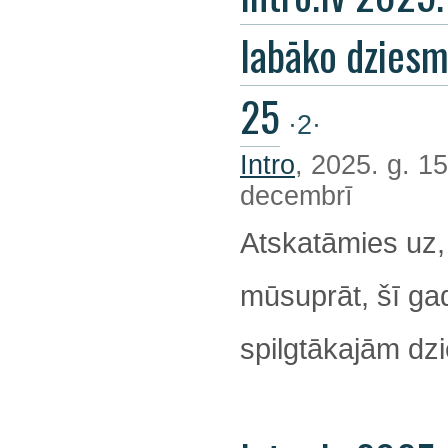
labāko dzies
25
·2·
Intro
, 2025. g. 15
decembrī
Atskatāmies uz,
mūsuprāt, šī ga
spilgtākajām d