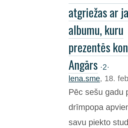
atgriežas ar j
albumu, kuru
prezentēs kon
Angārs
·2·
lena.sme
, 18. fe
Pēc sešu gadu 
drīmpopa apvienī
savu piekto stu