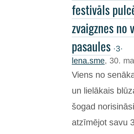
festivāls pulc
zvaigznes no 
pasaules
·3·
lena.sme
, 30. ma
Viens no senāka
un lielākais blūz
šogad norisināsi
atzīmējot savu 32