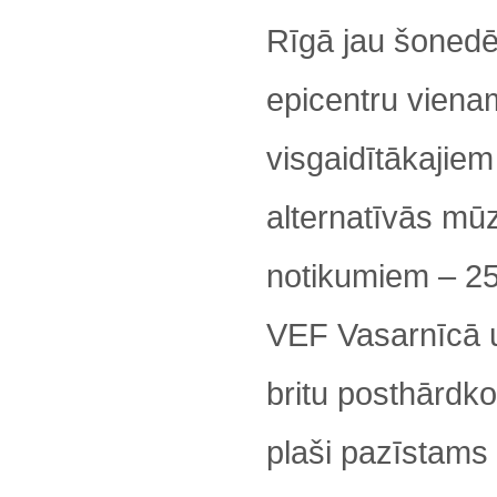
Rīgā jau šonedē
epicentru viena
visgaidītākajiem
alternatīvās mū
notikumiem – 25
VEF Vasarnīcā 
britu posthārdko
plaši pazīstams 