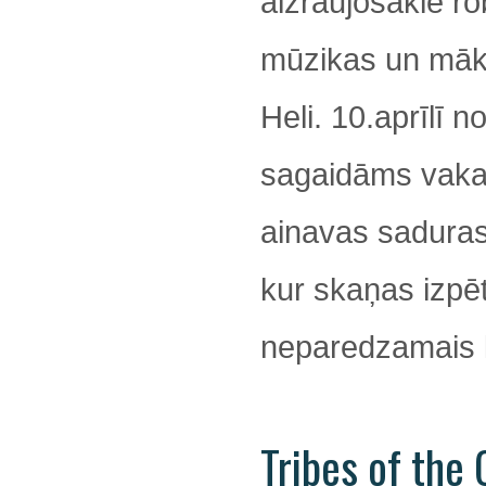
aizraujošākie ro
mūzikas un māks
Heli. 10.aprīlī no
sagaidāms vaka
ainavas saduras
kur skaņas izpē
neparedzamais k
Tribes of the 