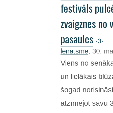
festivāls pulc
zvaigznes no 
pasaules
·3·
lena.sme
, 30. ma
Viens no senāka
un lielākais blūz
šogad norisināsi
atzīmējot savu 32