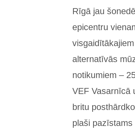
Rīgā jau šonedē
epicentru viena
visgaidītākajiem
alternatīvās mū
notikumiem – 25
VEF Vasarnīcā 
britu posthārdko
plaši pazīstams 