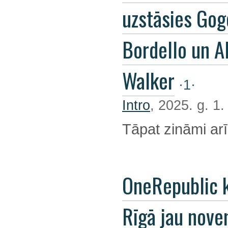
uzstāsies Gog
Bordello un A
Walker
·1·
Intro
, 2025. g. 1
Tāpat zināmi arī
OneRepublic 
Rīgā jau nov