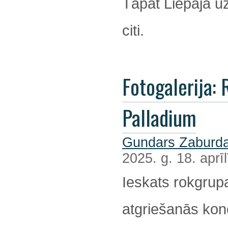
Tāpat Liepājā u
citi.
Fotogalerija: R
Palladium
Gundars Zaburda
2025. g. 18. aprīl
Ieskats rokgrup
atgriešanās kon