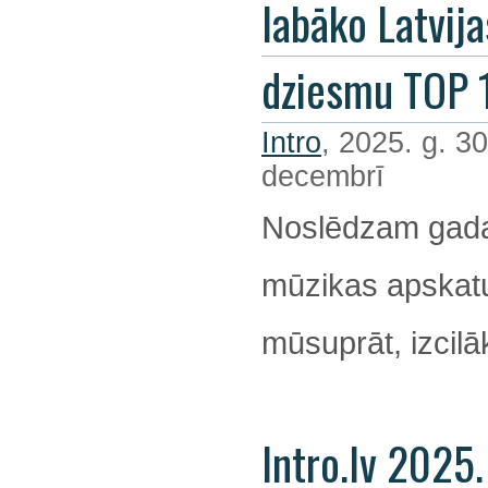
labāko Latvija
dziesmu TOP 
Intro
, 2025. g. 30
decembrī
Noslēdzam gada
mūzikas apskatu
mūsuprāt, izcil
Intro.lv 2025