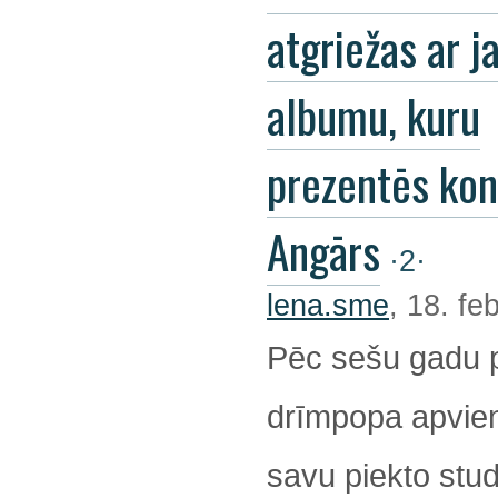
atgriežas ar j
albumu, kuru
prezentēs kon
Angārs
·2·
lena.sme
, 18. fe
Pēc sešu gadu 
drīmpopa apvienī
savu piekto stu