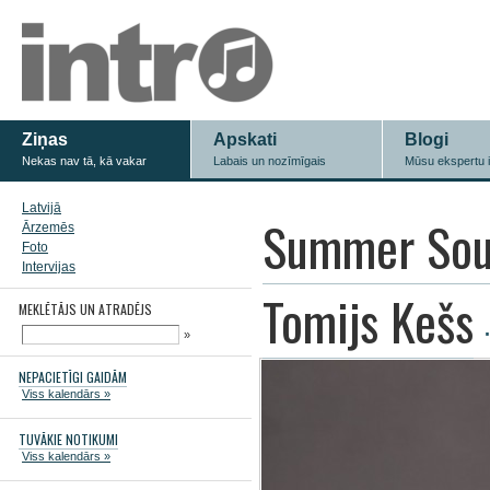
Ziņas
Apskati
Blogi
Nekas nav tā, kā vakar
Labais un nozīmīgais
Mūsu ekspertu 
Latvijā
Summer Sou
Ārzemēs
Foto
Intervijas
Tomijs Kešs
MEKLĒTĀJS UN ATRADĒJS
»
NEPACIETĪGI GAIDĀM
Viss kalendārs »
TUVĀKIE NOTIKUMI
Viss kalendārs »