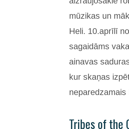
aizraujošākie ro
mūzikas un māks
Heli. 10.aprīlī no
sagaidāms vaka
ainavas saduras
kur skaņas izpē
neparedzamais k
Tribes of the 