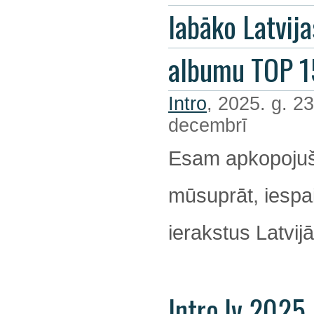
labāko Latvija
albumu TOP 1
Intro
, 2025. g. 23
decembrī
Esam apkopojuš
mūsuprāt, iespa
ierakstus Latvijā
Intro.lv 2025