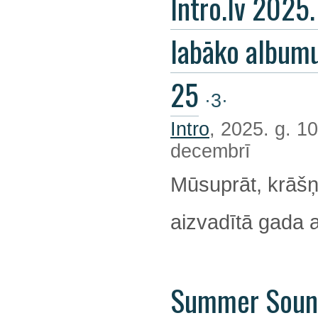
Intro.lv 2025
labāko album
25
·3·
Intro
, 2025. g. 10
decembrī
Mūsuprāt, krāšņ
aizvadītā gada 
Summer Soun