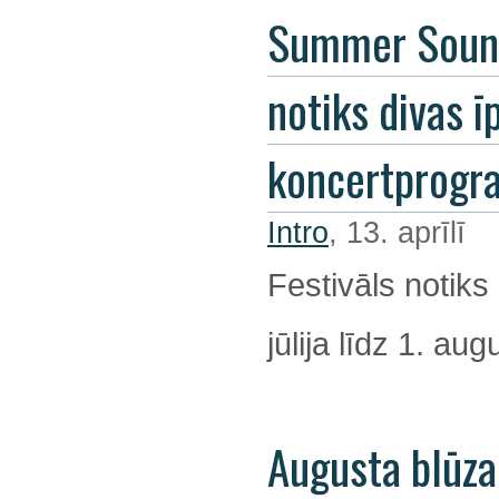
Summer Soun
notiks divas ī
koncertprog
Intro
, 13. aprīlī
Festivāls notiks
jūlija līdz 1. au
Augusta blūza