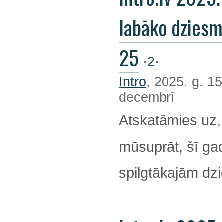
labāko dzies
25
·2·
Intro
, 2025. g. 15
decembrī
Atskatāmies uz,
mūsuprāt, šī ga
spilgtākajām d