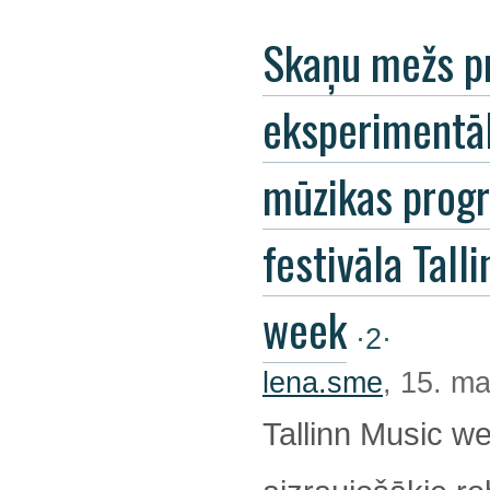
Skaņu mežs p
eksperimentā
mūzikas pro
festivāla Tall
week
·2·
lena.sme
, 15. ma
Tallinn Music we