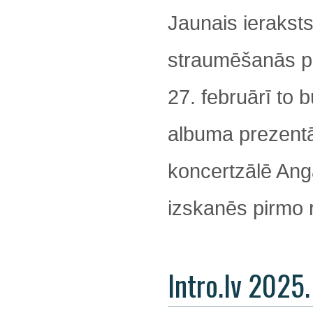
Jaunais ieraksts
straumēšanās pla
27. februārī to 
albuma prezentāc
koncertzālē Angā
izskanēs pirmo r
Intro.lv 2025