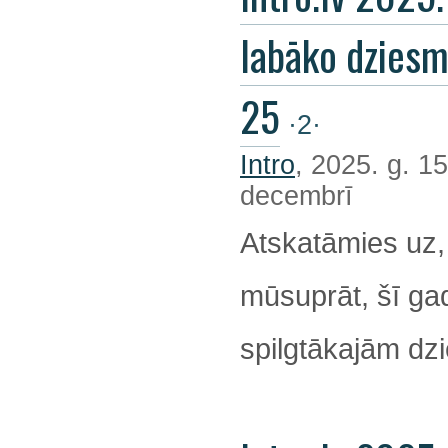
labāko dzies
25
·2·
Intro
, 2025. g. 15
decembrī
Atskatāmies uz,
mūsuprāt, šī ga
spilgtākajām d