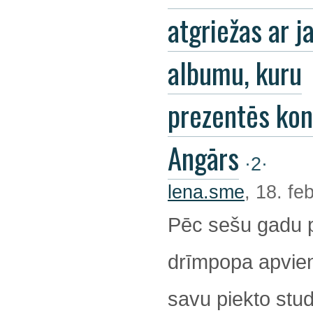
atgriežas ar j
albumu, kuru
prezentēs kon
Angārs
·2·
lena.sme
, 18. fe
Pēc sešu gadu 
drīmpopa apvienī
savu piekto stu