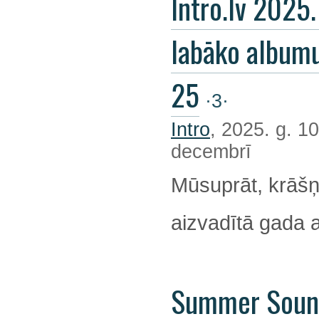
Intro.lv 2025
labāko album
25
·3·
Intro
, 2025. g. 10
decembrī
Mūsuprāt, krāšņ
aizvadītā gada 
Summer Soun