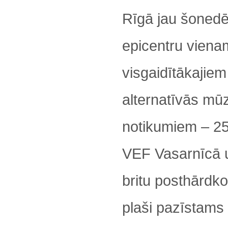
Rīgā jau šonedē
epicentru viena
visgaidītākajiem
alternatīvās mū
notikumiem – 25
VEF Vasarnīcā 
britu posthārdko
plaši pazīstams 