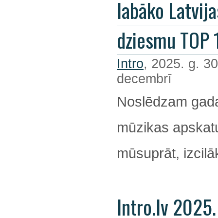
labāko Latvija
dziesmu TOP 
Intro
, 2025. g. 30
decembrī
Noslēdzam gada
mūzikas apskatu
mūsuprāt, izcil
Intro.lv 2025