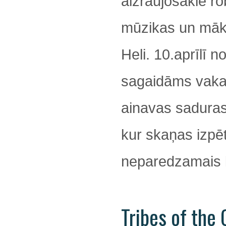
aizraujošākie ro
mūzikas un māks
Heli. 10.aprīlī no
sagaidāms vaka
ainavas saduras
kur skaņas izpē
neparedzamais k
Tribes of the 