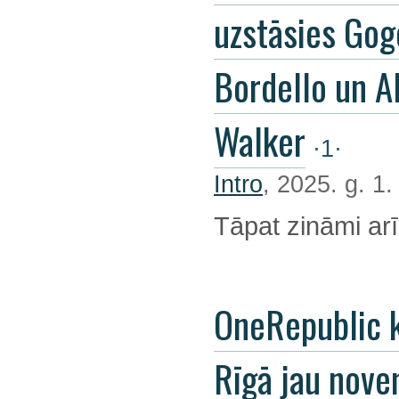
uzstāsies Gog
Bordello un A
Walker
·1·
Intro
, 2025. g. 1
Tāpat zināmi arī
OneRepublic 
Rīgā jau nov