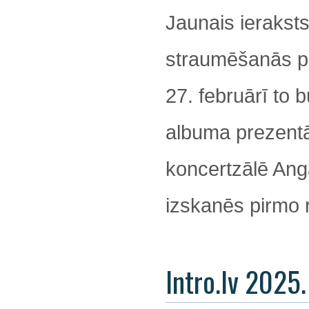
Jaunais ieraksts
straumēšanās pla
27. februārī to 
albuma prezentāc
koncertzālē Angā
izskanēs pirmo r
Intro.lv 2025