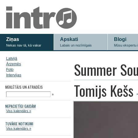
Ziņas
Apskati
Blogi
Nekas nav tā, kā vakar
Labais un nozīmīgais
Mūsu ekspertu 
Latvijā
Summer Sou
Ārzemēs
Foto
Intervijas
Tomijs Kešs
MEKLĒTĀJS UN ATRADĒJS
»
NEPACIETĪGI GAIDĀM
Viss kalendārs »
TUVĀKIE NOTIKUMI
Viss kalendārs »