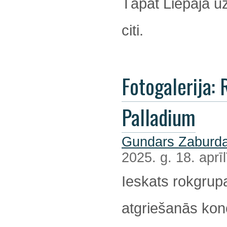
Tāpat Liepājā u
citi.
Fotogalerija: R
Palladium
Gundars Zaburda
2025. g. 18. aprīl
Ieskats rokgrup
atgriešanās kon