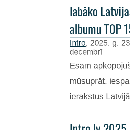
labāko Latvija
albumu TOP 1
Intro
, 2025. g. 23
decembrī
Esam apkopojuš
mūsuprāt, iespa
ierakstus Latvijā
Intro.lv 2025