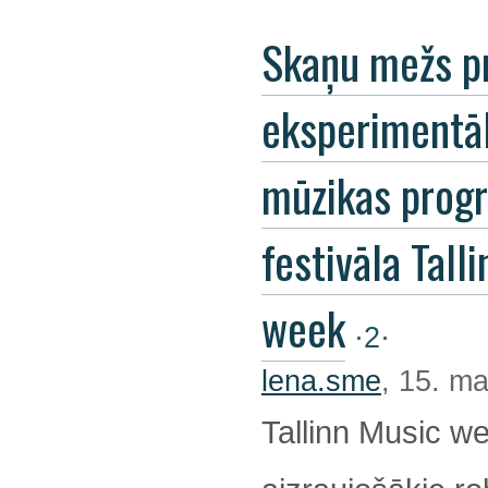
Skaņu mežs p
eksperimentā
mūzikas pro
festivāla Tall
week
·2·
lena.sme
, 15. ma
Tallinn Music we