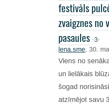
festivāls pulc
zvaigznes no 
pasaules
·3·
lena.sme
, 30. ma
Viens no senāka
un lielākais blūz
šogad norisināsi
atzīmējot savu 32