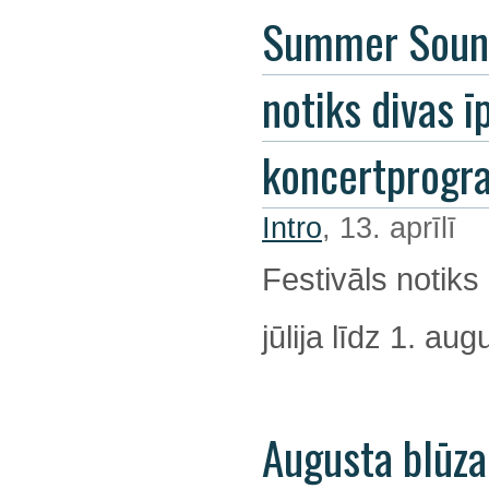
Summer Soun
notiks divas ī
koncertprog
Intro
, 13. aprīlī
Festivāls notiks
jūlija līdz 1. au
Augusta blūza