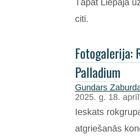
Tāpat Liepājā u
citi.
Fotogalerija: R
Palladium
Gundars Zaburda
2025. g. 18. aprīl
Ieskats rokgrup
atgriešanās kon