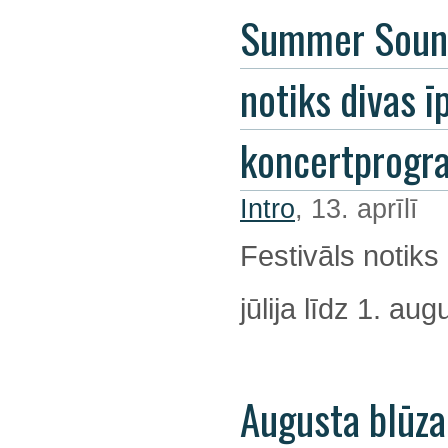
Summer Soun
notiks divas ī
koncertprog
Intro
, 13. aprīlī
Festivāls notiks
jūlija līdz 1. au
Augusta blūza