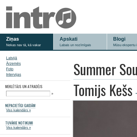
Ziņas
Apskati
Blogi
Nekas nav tā, kā vakar
Labais un nozīmīgais
Mūsu ekspertu 
Latvijā
Summer Sou
Ārzemēs
Foto
Intervijas
Tomijs Kešs
MEKLĒTĀJS UN ATRADĒJS
»
NEPACIETĪGI GAIDĀM
Viss kalendārs »
TUVĀKIE NOTIKUMI
Viss kalendārs »