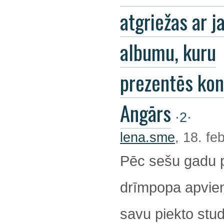
atgriežas ar j
albumu, kuru
prezentēs kon
Angārs
·2·
lena.sme
, 18. fe
Pēc sešu gadu 
drīmpopa apvienī
savu piekto stu