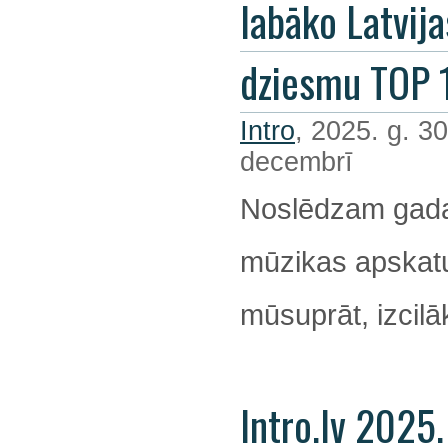
labāko Latvija
dziesmu TOP 
Intro
, 2025. g. 30
decembrī
Noslēdzam gada
mūzikas apskatu
mūsuprāt, izcil
Intro.lv 2025