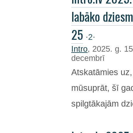
labāko dzies
25
·2·
Intro
, 2025. g. 15
decembrī
Atskatāmies uz,
mūsuprāt, šī ga
spilgtākajām d