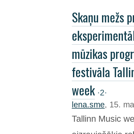
Skaņu mežs p
eksperimentā
mūzikas pro
festivāla Tall
week
·2·
lena.sme
, 15. ma
Tallinn Music we