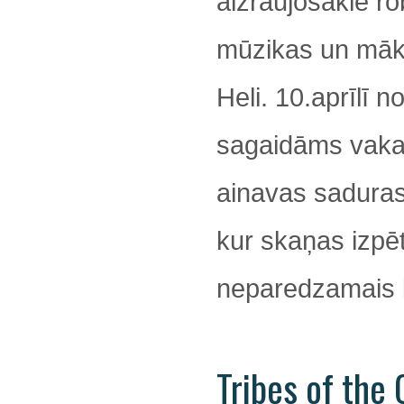
aizraujošākie ro
mūzikas un māks
Heli. 10.aprīlī no
sagaidāms vaka
ainavas saduras
kur skaņas izpē
neparedzamais k
Tribes of the 