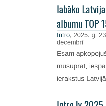
labāko Latvija
albumu TOP 1
Intro
, 2025. g. 23
decembrī
Esam apkopojuš
mūsuprāt, iespa
ierakstus Latvijā
Intro.lv 2025