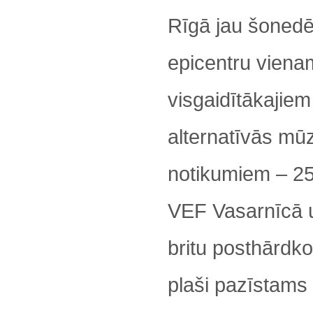
Rīgā jau šonedē
epicentru viena
visgaidītākajiem
alternatīvās mū
notikumiem – 25
VEF Vasarnīcā 
britu posthārdko
plaši pazīstams 