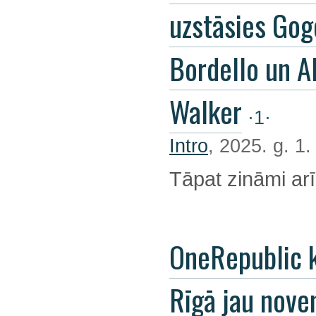
uzstāsies Gog
Bordello un A
Walker
·1·
Intro
, 2025. g. 1
Tāpat zināmi arī
OneRepublic 
Rīgā jau nov