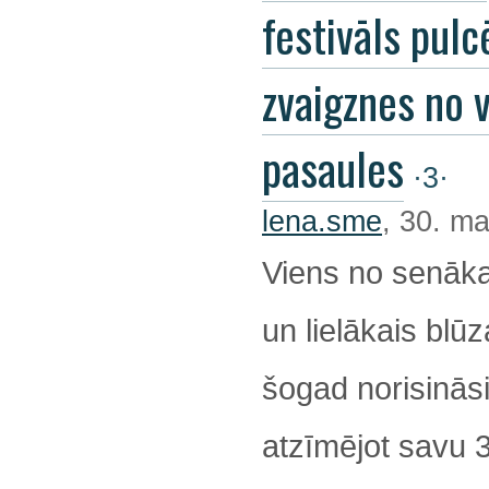
festivāls pulc
zvaigznes no 
pasaules
·3·
lena.sme
, 30. ma
Viens no senāka
un lielākais blūz
šogad norisināsi
atzīmējot savu 32