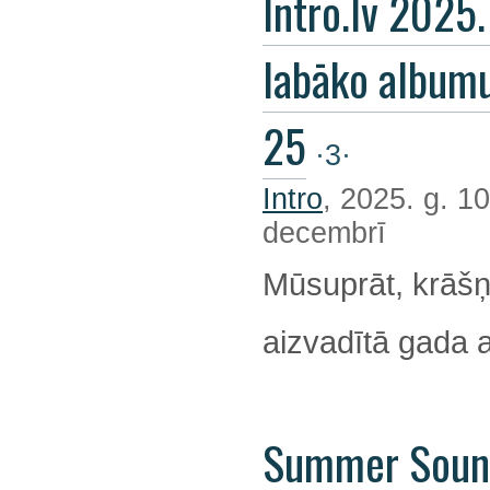
Intro.lv 2025
labāko album
25
·3·
Intro
, 2025. g. 10
decembrī
Mūsuprāt, krāšņ
aizvadītā gada 
Summer Soun