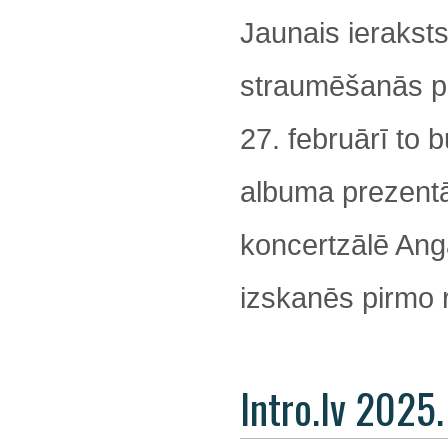
Jaunais ieraksts
straumēšanās pla
27. februārī to 
albuma prezentāc
koncertzālē Angā
izskanēs pirmo r
Intro.lv 2025