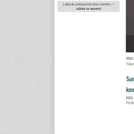
Labprāt uzklausīsim jūsu mūziku —
sūtiet to mums!
Intro
Tāpa
Sum
ko
Intro
,
Festi