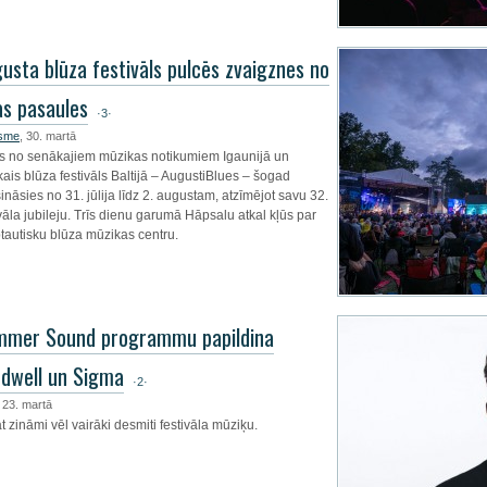
usta blūza festivāls pulcēs zvaigznes no
as pasaules
·3·
.sme
, 30. martā
s no senākajiem mūzikas notikumiem Igaunijā un
ākais blūza festivāls Baltijā – AugustiBlues – šogad
sināsies no 31. jūlija līdz 2. augustam, atzīmējot savu 32.
ivāla jubileju. Trīs dienu garumā Hāpsalu atkal kļūs par
ptautisku blūza mūzikas centru.
mmer Sound programmu papildina
dwell un Sigma
·2·
, 23. martā
t zināmi vēl vairāki desmiti festivāla mūziķu.