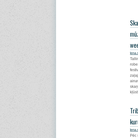
Ska
mūz
we
lena
Tall
robe
festi
zaļa
aina
skaņ
kļūs
Tri
kur
lena
Pēc 