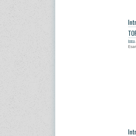
Int
TO
Intro
Esam
Int