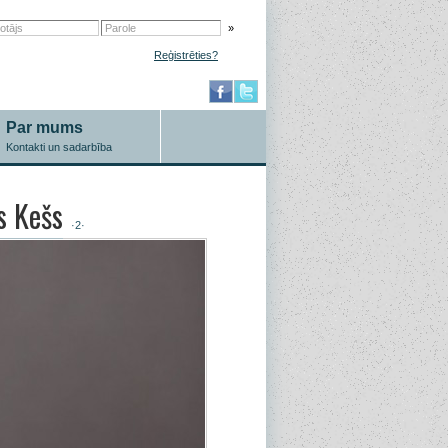
»
Reģistrēties?
Par mums
Kontakti un sadarbība
s Kešs
·2·