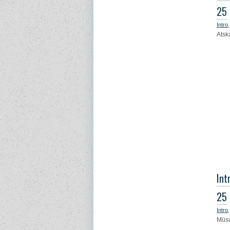
25
Intro
Atsk
Int
25
Intro
Mūsu