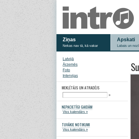
Ziņas
Apskati
Nekas nav tā, kā vakar
Labais un noz
Latvijā
Su
Ārzemēs
Foto
Intervijas
MEKLĒTĀJS UN ATRADĒJS
»
NEPACIETĪGI GAIDĀM
Viss kalendārs »
TUVĀKIE NOTIKUMI
Viss kalendārs »