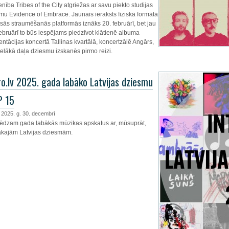
enība Tribes of the City atgriežas ar savu piekto studijas
mu Evidence of Embrace. Jaunais ieraksts fiziskā formātā
isās straumēšanās platformās iznāks 20. februārī, bet jau
februārī to būs iespējams piedzīvot klātienē albuma
entācijas koncertā Tallinas kvartālā, koncertzālē Angārs,
lielākā daļa dziesmu izskanēs pirmo reizi.
ro.lv 2025. gada labāko Latvijas dziesmu
P 15
, 2025. g. 30. decembrī
ēdzam gada labākās mūzikas apskatus ar, mūsuprāt,
lākajām Latvijas dziesmām.