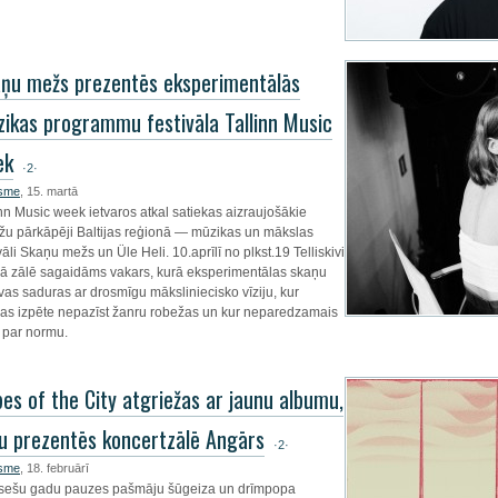
ņu mežs prezentēs eksperimentālās
ikas programmu festivāla Tallinn Music
ek
·2·
.sme
, 15. martā
inn Music week ietvaros atkal satiekas aizraujošākie
žu pārkāpēji Baltijas reģionā — mūzikas un mākslas
vāli Skaņu mežs un Üle Heli. 10.aprīlī no plkst.19 Telliskivi
jā zālē sagaidāms vakars, kurā eksperimentālas skaņu
vas saduras ar drosmīgu māksliniecisko vīziju, kur
as izpēte nepazīst žanru robežas un kur neparedzamais
t par normu.
bes of the City atgriežas ar jaunu albumu,
u prezentēs koncertzālē Angārs
·2·
.sme
, 18. februārī
sešu gadu pauzes pašmāju šūgeiza un drīmpopa