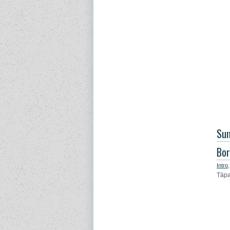
Sum
Bor
Intro
Tāpat