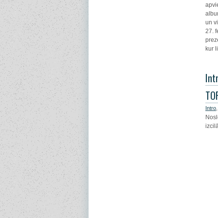
apvi
albu
un v
27. 
prez
kur 
Int
TO
Intro
Nosl
izci