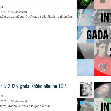
·2·
, 2025. g. 15. decembrī
atāmies uz, mūsuprāt, šī gada spilgtākajām dziesmām.
ro.lv 2025. gada labāko albumu TOP
·3·
, 2025. g. 10. decembrī
prāt, krāšņākie aizvadītā gada albumi.