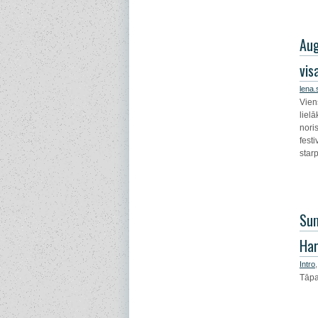
Aug
vis
lena
Vien
liel
nori
fest
star
Su
Har
Intro
Tāpa