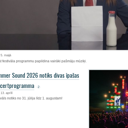
, 5. maijā
t festivāla programmu papildina vairāki pašmāju mūziķi.
mer Sound 2026 notiks divas īpašas
ncertprogramma
·2·
 13. aprīlī
vāls notiks no 31. jūlija līdz 1. augustam!