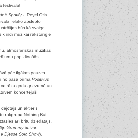
 festivālā!
ietnē
Spotify
- Royel Otis
ivāla lielāko apslēpto
ustrālijas būs kā svaiga
k indī mūzikai raksturīgie
nu, atmosfēriskas mūzikas
dījumu papildinošās
āvā pēc ilgākas pauzes
au no paša pirmā
Positivus
us vairāku gadu griezumā un
tuvēm koncertējuši
dejotājs un aktieris
itu rokgrupa Nothing But
āsies arī britu dziedātājs,
tējs
Grammy
balvas
e Djesse Solo Show
),