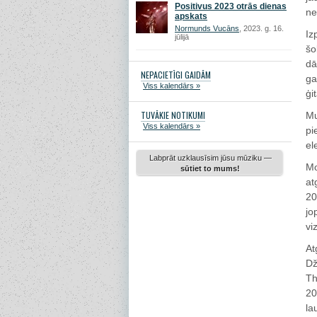
Positivus 2023 otrās dienas
ne
apskats
Normunds Vucāns
, 2023. g. 16.
Iz
jūlijā
šo
dā
NEPACIETĪGI GAIDĀM
ga
Viss kalendārs »
ģi
TUVĀKIE NOTIKUMI
Mu
Viss kalendārs »
pi
el
Labprāt uzklausīsim jūsu mūziku —
Mo
sūtiet to mums!
at
20
jo
vi
At
Dž
Th
20
la