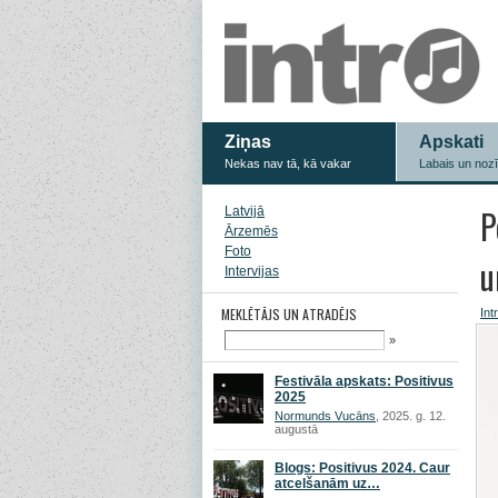
Ziņas
Apskati
Nekas nav tā, kā vakar
Labais un noz
P
Latvijā
Ārzemēs
Foto
u
Intervijas
MEKLĒTĀJS UN ATRADĒJS
Int
»
Festivāla apskats: Positivus
2025
Normunds Vucāns
, 2025. g. 12.
augustā
Blogs: Positivus 2024. Caur
atcelšanām uz…