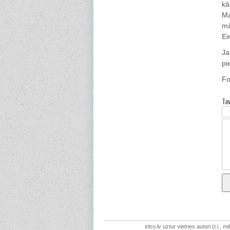
kā
Ma
mā
Ei
Ja
pi
Fo
Ta
intro.lv uztur vietnes autori (t.i.,