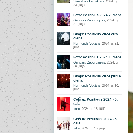
Staņislavs Fisenkovs
, 2024. g.
23. jūlijā
Foto: Positivus 2024 2. diena
Gundars Zaburdajevs
, 2024. g.
21. jūlijā
Blogs: Positivus 2024 otrā
diena
Normunds Vucāns
, 2024. g. 21.
jūlijā
Foto: Positivus 2024 1. diena
Gundars Zaburdajevs
, 2024. g.
20. jūlijā
Blogs: Positivus 2024 pirmā
diena
Normunds Vucāns
, 2024. g. 20.
jūlijā
Ceļš uz Positivus 2024 - 6.
daļa
Intro
, 2024. g. 18. jūlijā
Ceļš uz Positivus 2024 - 5.
daļa
Intro
, 2024. g. 15. jūlijā