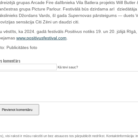
dreizējā grupas Arcade Fire dalībnieka Vila Batlera projekts Will Butler 
nčestras grupa Picture Parlour. Festivālā būs dzirdama arī dziedātāja 
kslinieks Džordans Vards, šī gada
Supernovas
pārsteigums — duets Vē
rovīzijas sensācija Citi Zēni un daudzi citi.
u vēstīts, ka 2024. gadā festivāls
Positivus
notiks 19. un 20. jūlijā Rīgā,
eejamas
www.positivusfestival.com
.
to: Publicitātes foto
vs komentārs
Kā tevi sauc?
Pievienot komentāru
 mēs), visi raksti ir mūsu rakstīti un bez atsauces tos pārpublicēt nedrīkst. Kontaktinformācija: in