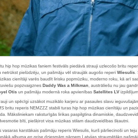
itu hip hop mūzikas faniem festivāls piedāvā strauji uzlecošo britu repe
u netrūkst pielūdzēju, un pašmāju vēl straujāk augošo reperi
Wiesulis
.
zikas cienītāji varēs baudīt lirisku popmūziku, moderno roku, kā arī sa
etuviešu popzvaigznes
Daddy Was a Milkman
, austrāliešu nu jau gand
yel Otis
un pašmāju modernā roka apvienības
Satellites LV
izpildīju
rauji un spēcīgi uzsākot muzikālo karjeru ar pasaules slavu ieguvuša
MS
britu reperis NEMZZZ stabili turas hip hop mūzikas cienītāju un paz
da. Māksliniekam raksturīgās lirikas paspilgtina dinamiskie, daudzvevid
dvesmotie bīti, piešķirot viņa mūzikas stilam daudzveidības šķautni.
s vasaras karstākais pašmāju reperis Wiesulis, kurš pārliecinoši un tej
unākā albuma
en prise
dziesmām pārņem Latvijas straumētāko pašmāju