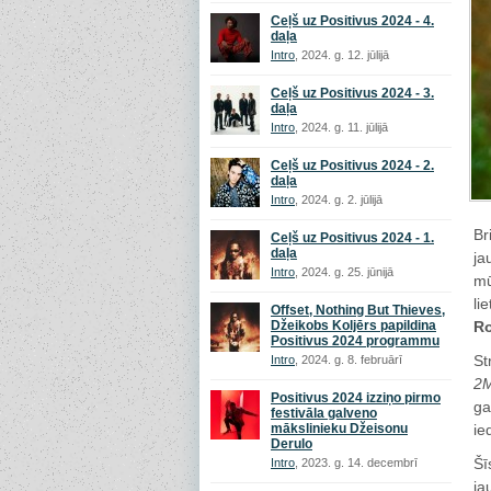
Ceļš uz Positivus 2024 - 4.
daļa
Intro
, 2024. g. 12. jūlijā
Ceļš uz Positivus 2024 - 3.
daļa
Intro
, 2024. g. 11. jūlijā
Ceļš uz Positivus 2024 - 2.
daļa
Intro
, 2024. g. 2. jūlijā
Br
Ceļš uz Positivus 2024 - 1.
daļa
ja
Intro
, 2024. g. 25. jūnijā
mū
li
Offset, Nothing But Thieves,
Džeikobs Koljērs papildina
Ro
Positivus 2024 programmu
St
Intro
, 2024. g. 8. februārī
2
Positivus 2024 izziņo pirmo
ga
festivāla galveno
mākslinieku Džeisonu
ie
Derulo
Šī
Intro
, 2023. g. 14. decembrī
ja