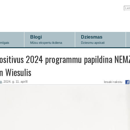
Blogi
Dziesmas
īmīgais
Mūsu ekspertu ikdiena
Dziesmu apskati
ositivus 2024 programmu papildina NEMZ
n Wiesulis
ro
, 2024. g. 11. aprīlī
Iesaki rakstu