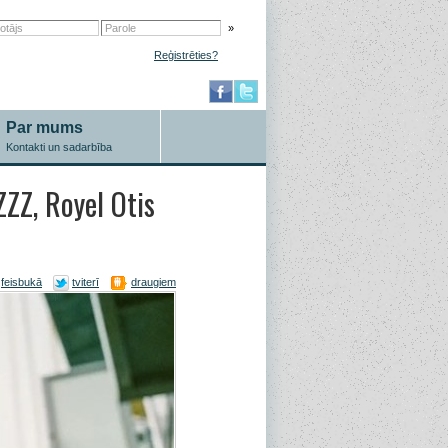
»
Reģistrēties?
Par mums
Kontakti un sadarbība
ZZ, Royel Otis
feisbukā
tviterī
draugiem