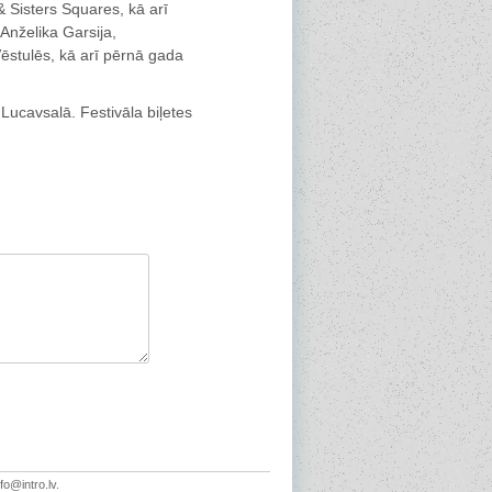
& Sisters Squares, kā arī
Anželika Garsija,
stulēs, kā arī pērnā gada
 Lucavsalā. Festivāla biļetes
fo@intro.lv.