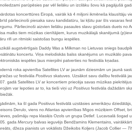
noliedzami parūpēsies par vēl lielāku un izcilāku šovu kā pagājušā gada
pārdotas koncerttūres Eiropā, vairāk kā 4 miljoni ikmēneša klausītāju v
brīd pārliecinoši piesaka savu kandidatūru, lai kļūtu par šīs vasaras fest
rgumu. Pārliecinoši aizvien lielāku pasaules slavu gūstošais duets no A
isa malks tiem mūzikas cienītājiem, kurus muzikālajā skanējumā (p)ievel
tāru rifi un ritmiski saistošas bungu iespēles.
zikāli augstvērtīgais Daddy Was a Milkman no Lietuvas sniegs baudpil
esātinātu koncertu. Viņa melodiskās balss skanējums un muzikālo pava
ektroniskās iespēles ļaus mierpilni patverties no festivāla kņadas.
dernā roka apvienība Satellites LV ar jaunām dziesmām un jaunā sast
griežas uz festivāla
Positivus
skatuves. Uzsākot savu dalību festivālā j
07. gadā Satellites LV ar koncertiem priecēja savas mūzikas piekritēj
projām var lepoties ar to, ka tieši viņi uz
Positivus
festivāla dažādām ska
zbiežāk.
gādinām, ka šī gada Positivus festivālā uzstāsies amerikāņu dziedātājs, 
eisons Derulo, viens no Atlantas apvienības Migos mūziķiem Offset, br
ieves, pašmāju repa klasiķis Ozols un grupa Detlef. Lucavsalā šogad uzt
05. gada
Mercury
balvas ieguvējs Bendžamins Klementains, vairākkār
ureāts, džeza pianists un vokālists Džeikobs Koljers (Jacob Collier —
Th