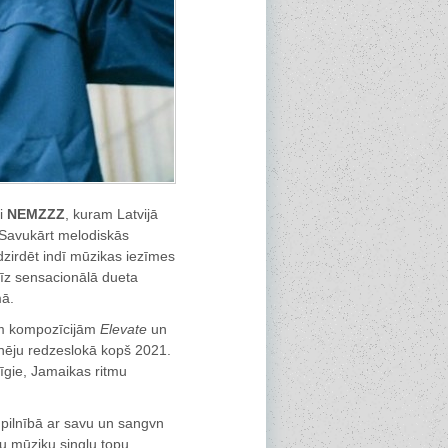
ri
NEMZZZ
, kuram Latvijā
 Savukārt melodiskās
dzirdēt indī mūzikas iezīmes
rīz sensacionālā dueta
mā.
jām kompozīcijām
Elevate
un
inēju redzeslokā kopš 2021.
īgie, Jamaikas ritmu
u pilnībā ar savu un sangvn
 mūziķu singlu topu