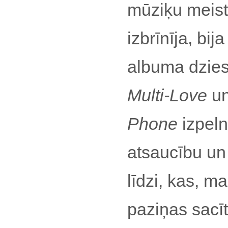
mūziķu meist
izbrīnīja, bij
albuma dziesm
Multi-Love
u
Phone
izpeln
atsaucību un
līdzi, kas, m
paziņas sacī