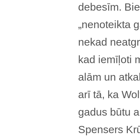
debesīm. Bie
„nenoteikta g
nekad neatgri
kad iemīļoti 
alām un atka
arī tā, ka Wo
gadus būtu ai
Spensers Kr