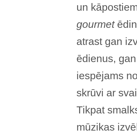
un kāpostiem, 
gourmet
ēdin
atrast gan iz
ēdienus, gan..
iespējams nos
skrūvi ar sva
Tikpat smalks
mūzikas izvē