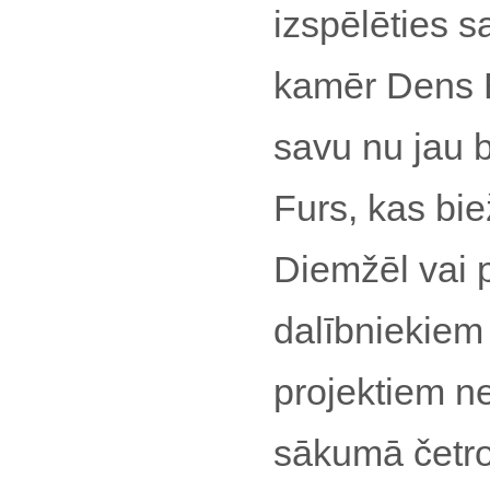
izspēlēties 
kamēr Dens B
savu nu jau 
Furs, kas bie
Diemžēl vai 
dalībniekiem
projektiem ne
sākumā četro