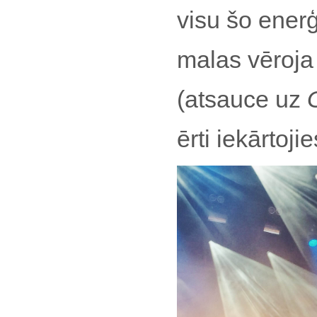
visu šo ener
malas vēroja
(atsauce uz
ērti iekārtoj