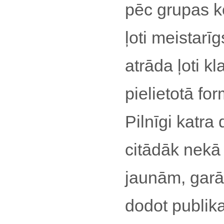
pēc grupas k
ļoti meistarī
atrāda ļoti k
pielietotā for
Pilnīgi katr
citādāk nekā
jaunām, garā
dodot publikai