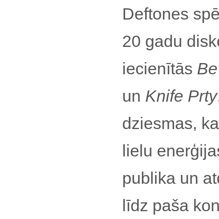
Deftones spēl
20 gadu disk
iecienītās
Be
un
Knife Prty
dziesmas, kas
lielu enerģija
publika un at
līdz paša kon