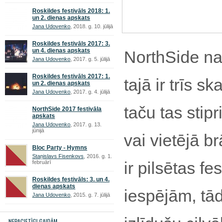
Roskildes festivāls 2018: 1.
un 2. dienas apskats
Jana Udovenko
, 2018. g. 10. jūlijā
Roskildes festivāls 2017: 3.
un 4. dienas apskats
NorthSide nav
Jana Udovenko
, 2017. g. 5. jūlijā
Roskildes festivāls 2017: 1.
tajā ir trīs 
un 2. dienas apskats
Jana Udovenko
, 2017. g. 4. jūlijā
taču tas stip
NorthSide 2017 festivāla
apskats
Jana Udovenko
, 2017. g. 13.
jūnijā
vai vietējā b
Bloc Party - Hymns
Staņislavs Fisenkovs
, 2016. g. 1.
ir pilsētas f
februārī
Roskildes festivāls: 3. un 4.
dienas apskats
iespējām, tād
Jana Udovenko
, 2015. g. 7. jūlijā
NEPACIETĪGI GAIDĀM