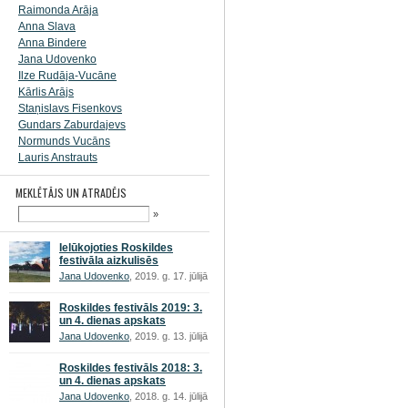
Raimonda Arāja
Anna Slava
Anna Bindere
Jana Udovenko
Ilze Rudāja-Vucāne
Kārlis Arājs
Staņislavs Fisenkovs
Gundars Zaburdajevs
Normunds Vucāns
Lauris Anstrauts
MEKLĒTĀJS UN ATRADĒJS
»
Ielūkojoties Roskildes
festivāla aizkulisēs
Jana Udovenko
, 2019. g. 17. jūlijā
Roskildes festivāls 2019: 3.
un 4. dienas apskats
Jana Udovenko
, 2019. g. 13. jūlijā
Roskildes festivāls 2018: 3.
un 4. dienas apskats
Jana Udovenko
, 2018. g. 14. jūlijā