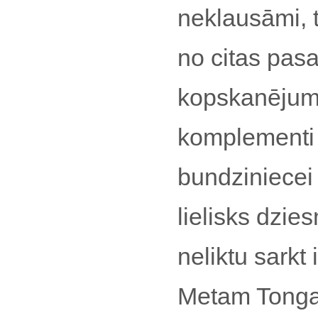
neklausāmi, t
no citas pas
kopskanējums
komplementi 
bundziniecei 
lielisks dzi
neliktu sark
Metam Tonga