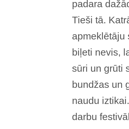
padara dažād
Tieši tā. Kat
apmeklētāju 
biļeti nevis, 
sūri un grūti
bundžas un g
naudu iztikai
darbu festivā