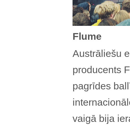
Flume
Austrāliešu 
producents F
pagrīdes ball
internacionāl
vaigā bija ie