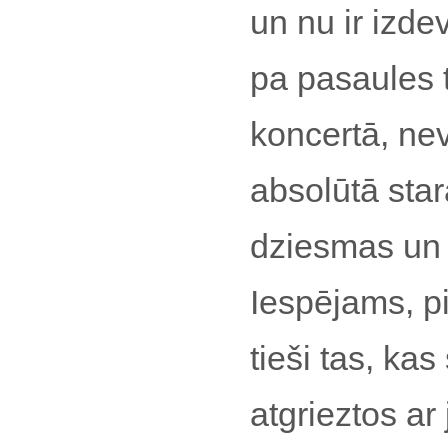
un nu ir izde
pa pasaules t
koncertā, nev
absolūtā star
dziesmas un i
Iespējams, p
tieši tas, kas
atgrieztos ar