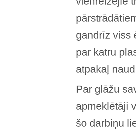
vienreizējie t
pārstrādātie
gandrīz viss 
par katru pla
atpakaļ naud
Par glāžu sa
apmeklētāji 
šo darbiņu li