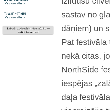
izlīdušu cilv
Viss kalendārs »
sastāv no gla
TUVĀKIE NOTIKUMI
Viss kalendārs »
dāņiem) un s
Labprāt uzklausīsim jūsu mūziku —
sūtiet to mums!
Pat festivāla
nekā citas, 
NorthSide fes
iespējas „zaļ
daļa festivāl