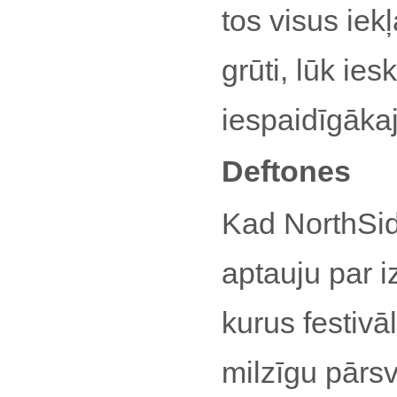
tos visus iekļ
grūti, lūk ies
iespaidīgāka
Deftones
Kad NorthSi
aptauju par i
kurus festivāl
milzīgu pārs