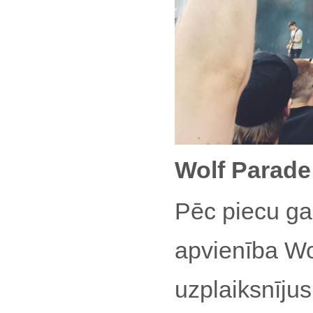
Wolf Parade
Pēc piecu g
apvienība Wol
uzplaiksnīju