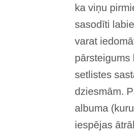
ka viņu pirmi
sasodīti lab
varat iedomāt
pārsteigums b
setlistes sas
dziesmām. Pa
albuma (kuru
iespējas ātrā