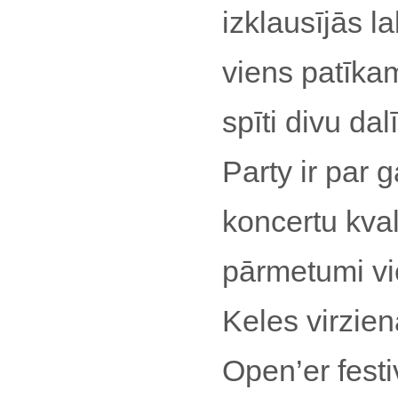
izklausījās l
viens patīka
spīti divu da
Party ir par 
koncertu kvali
pārmetumi vi
Keles virzie
Open’er festi