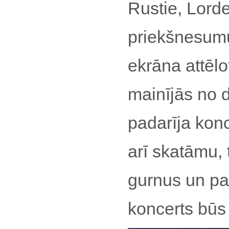
Rustie, Lorde
priekšnesumu 
ekrāna attēlot
mainījās no 
padarīja konc
arī skatāmu, t
gurnus un pa
koncerts būs t