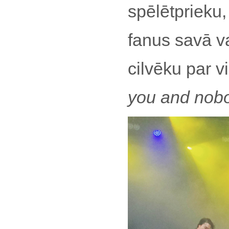
spēlētprieku,
fanus savā v
cilvēku par v
you and nob