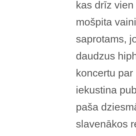
kas drīz vien
mošpita vainin
saprotams, j
daudzus hiph
koncertu par li
iekustina pub
paša dziesmā
slavenākos r