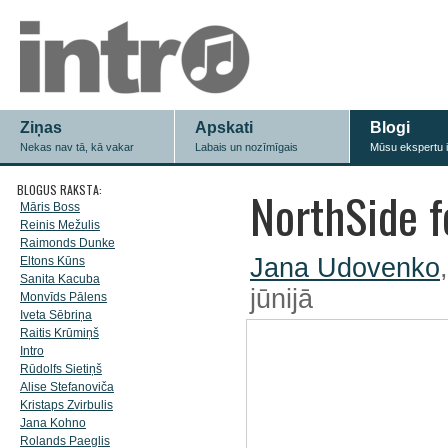
Ziņas
Apskati
Blogi
Nekas nav tā, kā vakar
Labais un nozīmīgais
Mūsu ekspertu 
BLOGUS RAKSTA:
NorthSide f
Māris Boss
Reinis Mežulis
Raimonds Dunke
Jana Udovenko
Eltons Kūns
Sanita Kacuba
jūnijā
Monvīds Pālens
Iveta Sēbriņa
Raitis Krūmiņš
Intro
Rūdolfs Sietiņš
Alise Stefanoviča
Kristaps Zvirbulis
Jana Kohno
Rolands Paeglis