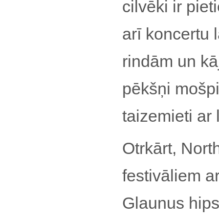
cilvēki ir pie
arī koncertu l
rindām un kāj
pēkšņi mošpi
taizemieti ar 
Otrkārt, Nort
festivāliem 
Glaunus hips