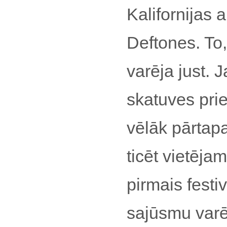
Kalifornijas 
Deftones. To, 
varēja just.
skatuves prie
vēlāk pārtapa
ticēt vietēja
pirmais festi
sajūsmu varēj