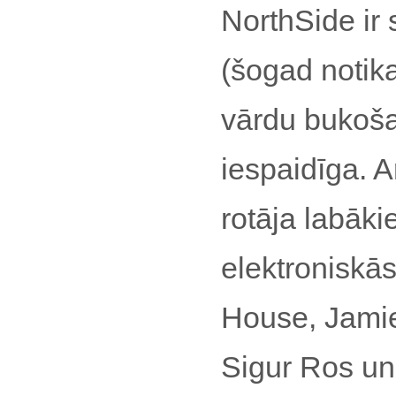
NorthSide ir 
(šogad notika
vārdu bukošan
iespaidīga. A
rotāja labāki
elektroniskā
House, Jamie
Sigur Ros un 