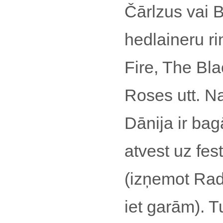
Čārlzus vai Ba
hedlaineru ri
Fire, The Bl
Roses utt. N
Dānija ir bagā
atvest uz fes
(izņemot Rad
iet garām). T