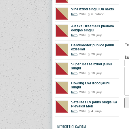
Viņa izdod singlu Un nakts
Intro
, 2016. g. 6. oktobrī
Alaska Dreamers piedāvā
debijas singlu
Intro
, 2016. g. 20. jūlijā
Fo
Bandmaster publicē jaunu
dziesmu
Intro
, 2016. g. 20. jūlijā
Ta
Super Besse izdod jaunu
singlu
Intro
, 2016. g. 10. jūlijā
Howling Owl izdod jaunu
singlu
Intro
, 2016. g. 10. jūlijā
Satellites LV jauns singls Kā
Pievaldīt Mēli
Intro
, 2016. g. 4. jūnijā
NEPACIETĪGI GAIDĀM