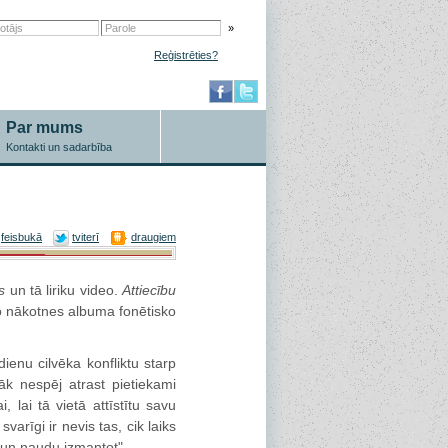
»
Reģistrēties?
Par mums
Kontakti un sadarbība
feisbukā
tviterī
draugiem
s
un tā liriku video.
Attiecību
o nākotnes albuma fonētisko
ienu cilvēka konfliktu starp
k nespēj atrast pietiekami
 lai tā vietā attīstītu savu
varīgi ir nevis tas, cik laiks
u un naudu izmantot".