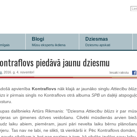
Blogi
Dziesmas
īmīgais
Mūsu ekspertu ikdiena
Dziesmu apskati
ontraflovs piedāvā jaunu dziesmu
ro
, 2016. g. 4. novembrī
Iesaki rakstu
došā apvienība
Kontraflovs
nāk klajā ar jaunāko singlu
Attiecību blūz
ūzs
ir pirmais singls no Kontraflovs otrā albuma
SPB
un daļēji atspoguļ
ksturu.
upas dalībnieks Artūrs Rikmanis: "Dziesma
Attiecību blūzs
ir par mūsd
rjeras un ģimenes dzīves veidošanu. Cilvēki mūsdienās arvien biežā
udz laiku abiem, piemēram, jauni pāri nevelta laiku bērnu plānošanai,
rjeru. Tas nav ne labi, ne slikti, tā vienkārši ir. Pēc Kontraflovs domām, s
 nauda cilvēkam ir, bet gan nozīme ir tam, kā cilvēks izvēlas savu laik