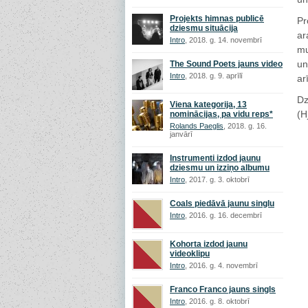
Projekts himnas publicē
Pr
dziesmu situācija
ar
Intro
, 2018. g. 14. novembrī
mu
un
The Sound Poets jauns video
Intro
, 2018. g. 9. aprīlī
ar
Dz
Viena kategorija, 13
(H
nominācijas, pa vidu reps*
Rolands Paeglis
, 2018. g. 16.
janvārī
Instrumenti izdod jaunu
dziesmu un izziņo albumu
Intro
, 2017. g. 3. oktobrī
Coals piedāvā jaunu singlu
Intro
, 2016. g. 16. decembrī
Kohorta izdod jaunu
videoklipu
Intro
, 2016. g. 4. novembrī
Franco Franco jauns singls
Intro
, 2016. g. 8. oktobrī