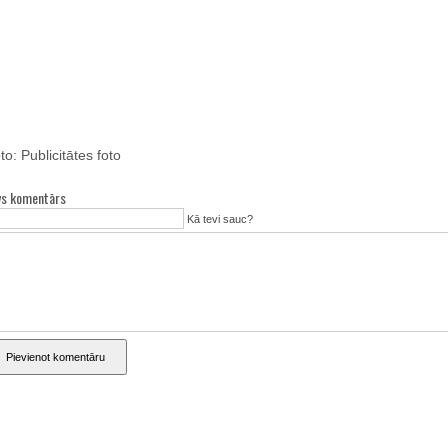
to: Publicitātes foto
vs komentārs
Kā tevi sauc?
Pievienot komentāru