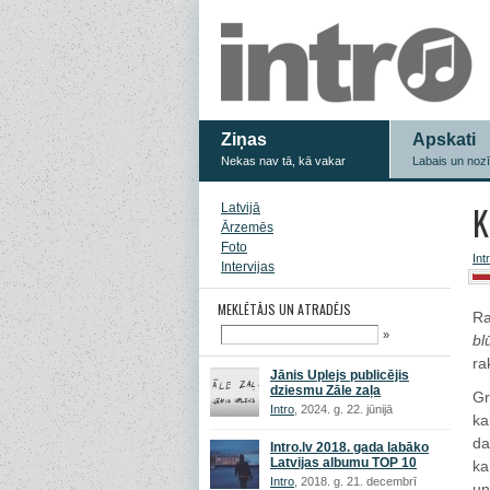
Ziņas
Apskati
Nekas nav tā, kā vakar
Labais un noz
K
Latvijā
Ārzemēs
Foto
Int
Intervijas
MEKLĒTĀJS UN ATRADĒJS
Ra
»
bl
ra
Jānis Uplejs publicējis
dziesmu Zāle zaļa
Gr
Intro
, 2024. g. 22. jūnijā
ka
da
Intro.lv 2018. gada labāko
Latvijas albumu TOP 10
ka
Intro
, 2018. g. 21. decembrī
un