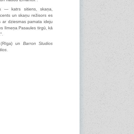
 — katrs sitiens, skaņa,
ucents un skaņu režisors es
s ar dziesmas pamata ideju
tes līmeņa Pasaules tirgū, kā
".
(Rīga) un
Barron Studios
dios
.