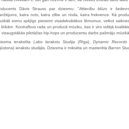
oducents Dāvis Strauss par dziesmu: "
Attiecību blūzs
ir šedevrs
anžējums, katra nots, katra zilbe un rinda, katra frekvence. Kā prod
zikāli esmu spējīgs pieņemt visadekvātākos lēmumus, velkot saikne
 lirikām. Kontraflovs rada un producē mūziku, kas ir virs vidējā kvalitā
ī visaugstākās pilotāžas hip-hops un producentu darbs pašmāju mūzikā
iesma ierakstīta
Labo Ierakstu Studija
(Rīga),
Dynamic Records
jūstona) ierakstu studijās. Dziesma ir miksēta un masterēta
Barron Stu