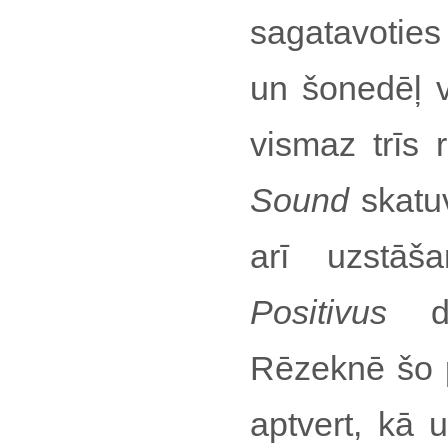
sagatavoties
un šonedēļ v
vismaz trīs 
Sound
skatu
arī uzstā
Positivus
di
Rēzeknē šo p
aptvert, kā 