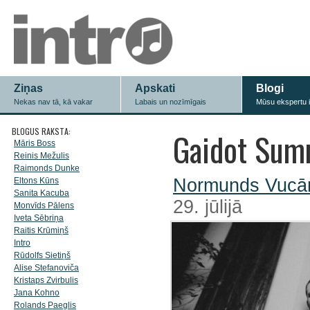
Ziņas
Apskati
Blogi
Nekas nav tā, kā vakar
Labais un nozīmīgais
Mūsu ekspertu 
BLOGUS RAKSTA:
Gaidot Sum
Māris Boss
Reinis Mežulis
Raimonds Dunke
Normunds Vucā
Eltons Kūns
Sanita Kacuba
29. jūlijā
Monvīds Pālens
Iveta Sēbriņa
Raitis Krūmiņš
Intro
Rūdolfs Sietiņš
Alise Stefanoviča
Kristaps Zvirbulis
Jana Kohno
Rolands Paeglis