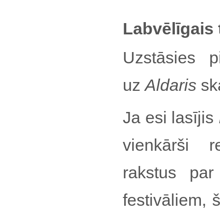
Labvēlīgais 
Uzstāsies p
uz
Aldaris
sk
Ja esi lasījis
vienkārši r
rakstus pa
festivāliem, 