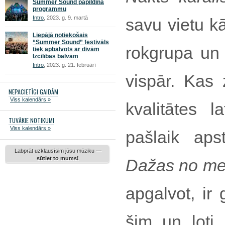
Summer Sound papildina
programmu
Intro
, 2023. g. 9. martā
savu vietu k
Liepājā notiekošais
“Summer Sound” festivāls
rokgrupa un
tiek apbalvots ar divām
Izcilības balvām
Intro
, 2023. g. 21. februārī
vispār. Kas 
NEPACIETĪGI GAIDĀM
Viss kalendārs »
kvalitātes l
TUVĀKIE NOTIKUMI
Viss kalendārs »
pašlaik aps
Labprāt uzklausīsim jūsu mūziku —
sūtiet to mums!
Dažas no me
apgalvot, ir
šim un ļoti