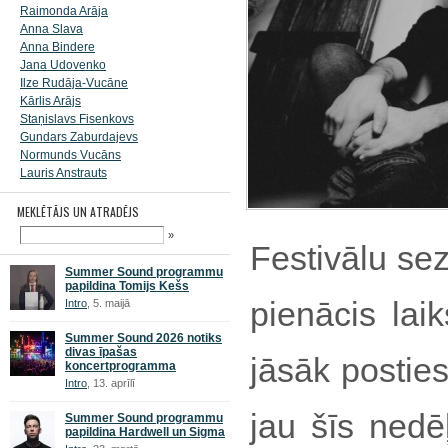
Raimonda Arāja
Anna Slava
Anna Bindere
Jana Udovenko
Ilze Rudāja-Vucāne
Kārlis Arājs
Staņislavs Fisenkovs
Gundars Zaburdajevs
Normunds Vucāns
Lauris Anstrauts
MEKLĒTĀJS UN ATRADĒJS
»
Festivālu se
Summer Sound programmu
papildina Tomijs Kešs
pienācis lai
Intro
, 5. maijā
Summer Sound 2026 notiks
divas īpašas
jāsāk posties
koncertprogramma
Intro
, 13. aprīlī
jau šīs nedē
Summer Sound programmu
papildina Hardwell un Sigma