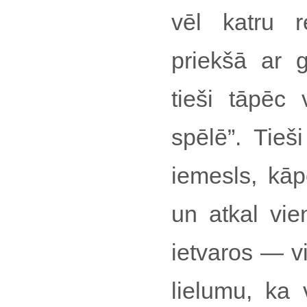
vēl katru r
priekšā ar g
tieši tāpēc 
spēlē”. Tieš
iemesls, kāp
un atkal vie
ietvaros — v
lielumu, ka 