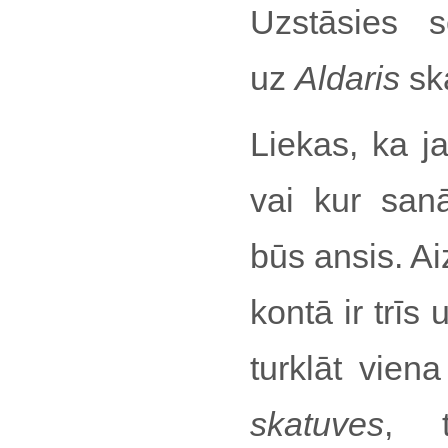
Uzstāsies s
uz
Aldaris
sk
Liekas, ka j
vai kur sanā
būs ansis. A
kontā ir trīs
turklāt vie
skatuves
, t