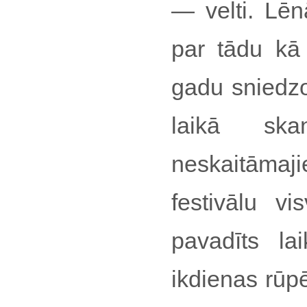
— velti. Lēn
par tādu k
gadu sniedzo
laikā sk
neskaitāma
festivālu vi
pavadīts la
ikdienas rūp