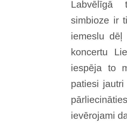
Labvēlīgā
simbioze ir 
iemeslu dēļ 
koncertu Lie
iespēja to 
patiesi jautri
pārliecināti
ievērojami da