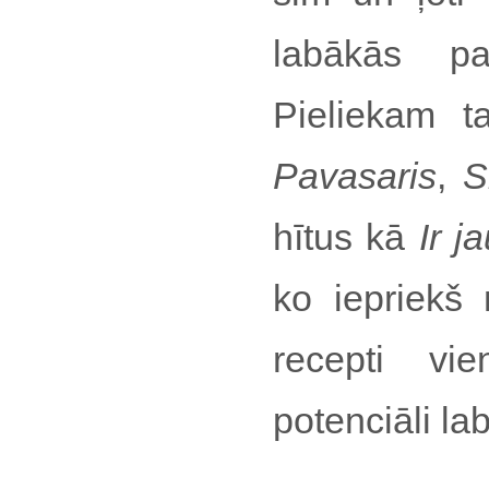
labākās pa
Pieliekam ta
Pavasaris
,
S
hītus kā
Ir j
ko iepriekš
recepti v
potenciāli la