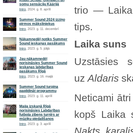
Robin Schulz, Ofenbach un
somu sensāciju Käärijä
trio — Laika
Intro
, 2024. g. 8. aprīlī
Summer Sound 2024 izziņo
tips.
pirmos māksliniekus
Intro
, 2023. g. 11. decembrī
Nākamnedēļ notiks Summer
Laika suns
Sound ieskaņas pasākums
Intro
, 2023. g. 5. jūlijā
Uzstāsies s
Jau nākamnedēļ
norisināsies Summer Sound
ieskaņas labdarības
pasākums Rīgā
uz
Aldaris
sk
Intro
, 2023. g. 16. maijā
Summer Sound turpina
papildināt programmu
Neticami ātri
Intro
, 2023. g. 11. aprīlī
Maija izskaņā Rīgā
norisināsies Labdarības
kopš Laika 
futbola zibens turnīrs ar
mūziķu piedalīšanos
Intro
, 2023. g. 3. aprīlī
Nakts karali