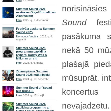
Intro
, 23. martā
norisinā
Summer Sound 2026
uzstāsies Gogol Bordello un
Alan Walker
Sound
fest
Intro
, 2025. g. 1. decembrī
Festivāla apskats: Summer
Sound 2025
pasākuma s
Normunds Vucāns
, 2025. g. 4.
augustā
nekā 50 mūzi
Summer Sound 2025
programmu papildina
Dynaro, Daddy Was A
Milkman un citi
plašajā pied
Intro
, 2025. g. 6. maijā
Zināmi pirmie Summer
Sound 2025 mākslinieki
mūsuprāt, int
Intro
, 2024. g. 10. decembrī
Summer Sound arī šogad
koncertus
būs Klubs++
Intro
, 2024. g. 15. maijā
nevajadzētu.
Summer Sound 2024
papildina programmu ar