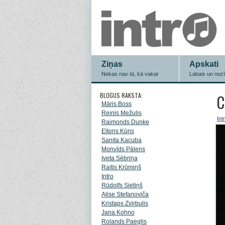
Ziņas
Apskati
Nekas nav tā, kā vakar
Labais un noz
BLOGUS RAKSTA:
C
Māris Boss
Reinis Mežulis
Int
Raimonds Dunke
Eltons Kūns
Sanita Kacuba
Monvīds Pālens
Iveta Sēbriņa
Raitis Krūmiņš
Intro
Rūdolfs Sietiņš
Alise Stefanoviča
Kristaps Zvirbulis
Jana Kohno
Rolands Paeglis