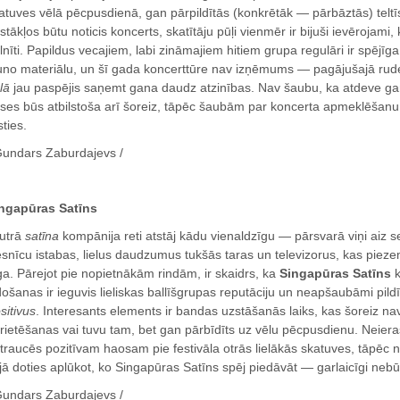
atuves vēlā pēcpusdienā, gan pārpildītās (konkrētāk — pārbāztās) teltīs
stākļos būtu noticis koncerts, skatītāju pūļi vienmēr ir bijuši ievērojami,
lnīti. Papildus vecajiem, labi zināmajiem hitiem grupa regulāri ir spējīga
uno materiālu, un šī gada koncerttūre nav izņēmums — pagājušajā rud
lā
jau paspējis saņemt gana daudz atzinības. Nav šaubu, ka atdeve ga
ses būs atbilstoša arī šoreiz, tāpēc šaubām par koncerta apmeklēšanu 
sties.
Gundars Zaburdajevs /
ngapūras Satīns
utrā
satīna
kompānija reti atstāj kādu vienaldzīgu — pārsvarā viņi aiz s
esnīcu istabas, lielus daudzumus tukšās taras un televizorus, kas pieze
ga. Pārejot pie nopietnākām rindām, ir skaidrs, ka
Singapūras Satīns
k
došanas ir ieguvis lieliskas ballīšgrupas reputāciju un neapšaubāmi pildī
sitivus
. Interesants elements ir bandas uzstāšanās laiks, kas šoreiz na
rietēšanas vai tuvu tam, bet gan pārbīdīts uz vēlu pēcpusdienu. Neierast
traucēs pozitīvam haosam pie festivāla otrās lielākās skatuves, tāpēc 
jā doties aplūkot, ko Singapūras Satīns spēj piedāvāt — garlaicīgi nebū
Gundars Zaburdajevs /