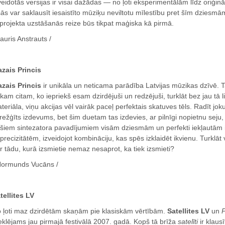
veidotās versijas ir visai dažādas — no ļoti eksperimentālām līdz oriģin
sās var saklausīt iesaistīto mūziķu neviltotu mīlestību pret šīm dziesmām.
 projekta uzstāšanās reize būs tikpat maģiska kā pirmā.
Lauris Anstrauts /
zais Princis
zais Princis
ir unikāla un neticama parādība Latvijas mūzikas dzīvē. Ta
kam citam, ko iepriekš esam dzirdējuši un redzējuši, turklāt bez jau tā l
teriāla, viņu akcijas vēl vairāk paceļ perfektais skatuves tēls. Radīt jo
režģīts izdevums, bet šim duetam tas izdevies, ar pilnīgi nopietnu seju,
šiem sintezatora pavadījumiem visām dziesmām un perfekti iekļautām 
precizitātēm, izveidojot kombināciju, kas spēs izklaidēt ikvienu. Turklāt 
r tādu, kurā izsmietie nemaz nesaprot, ka tiek izsmieti?
Normunds Vucāns /
tellites LV
 ļoti maz dzirdētām skaņām pie klasiskām vērtībām.
Satellites LV
un
P
klējams jau pirmajā festivālā 2007. gadā. Kopš tā brīža
satelīti
ir klausī