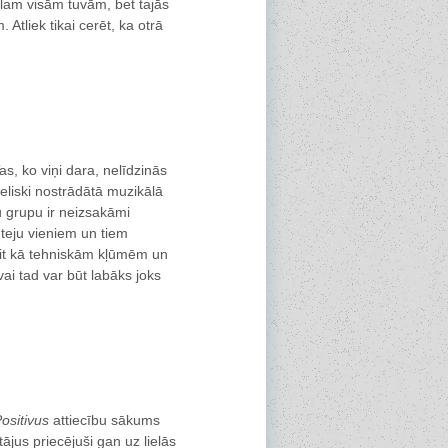
ālam visām tuvām, bet tajās
 Atliek tikai cerēt, ka otrā
s, ko viņi dara, nelīdzinās
ieliski nostrādātā muzikālā
ku grupu ir neizsakāmi
 teju vieniem un tiem
it kā tehniskām kļūmēm un
vai tad var būt labāks joks
ositivus
attiecību sākums
tājus priecējuši gan uz lielās