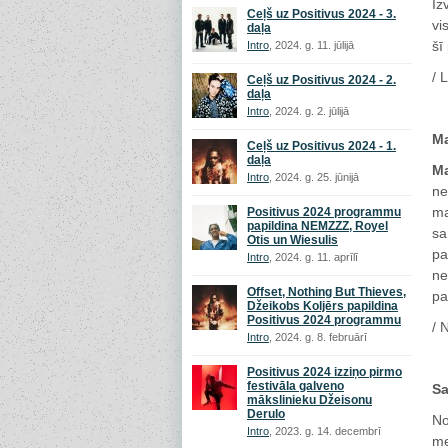
Iz
Ceļš uz Positivus 2024 - 3.
vi
daļa
šī
Intro
, 2024. g. 11. jūlijā
/ 
Ceļš uz Positivus 2024 - 2.
daļa
Intro
, 2024. g. 2. jūlijā
Ma
Ceļš uz Positivus 2024 - 1.
daļa
Ma
Intro
, 2024. g. 25. jūnijā
ne
ma
Positivus 2024 programmu
papildina NEMZZZ, Royel
sa
Otis un Wiesulis
pa
Intro
, 2024. g. 11. aprīlī
ne
Offset, Nothing But Thieves,
pa
Džeikobs Koljērs papildina
Positivus 2024 programmu
/ 
Intro
, 2024. g. 8. februārī
Positivus 2024 izziņo pirmo
festivāla galveno
Sa
mākslinieku Džeisonu
Derulo
No
Intro
, 2023. g. 14. decembrī
me