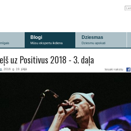
Blogi
Dziesmas
īmīgais
Mūsu ekspertu ikdiena
Dziesmu apskati
eļš uz Positivus 2018 - 3. daļa
ro
, 2018. g. 19. jūlijā
Iesaki rakstu