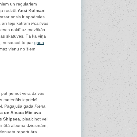
niem un regulāriem
ēja redzēt
Ansi Kolmani
ovasar ansis ir apņēmies
s arī teju katram
Positivus
tdienas naktī uz mazākās
kās skatuves. Tā kā viņa
s, nosaucot to par
gada
ismaz vienu no šiem
 pat ņemot vērā dzīvās
s materiāls iepriekš
 vēl. Pagājušā gada
Piena
a un Ainara Mielava
is
Shipsea
, pieaicinot vēl
eminētā albuma dziesmām,
Menueta repertuāra.