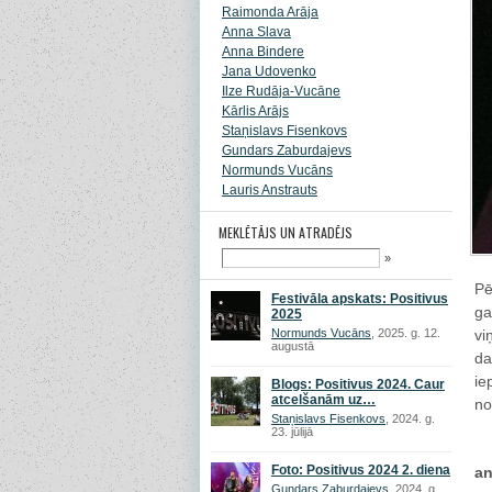
Raimonda Arāja
Anna Slava
Anna Bindere
Jana Udovenko
Ilze Rudāja-Vucāne
Kārlis Arājs
Staņislavs Fisenkovs
Gundars Zaburdajevs
Normunds Vucāns
Lauris Anstrauts
MEKLĒTĀJS UN ATRADĒJS
»
Pē
Festivāla apskats: Positivus
ga
2025
Normunds Vucāns
, 2025. g. 12.
vi
augustā
da
ie
Blogs: Positivus 2024. Caur
atcelšanām uz…
n
Staņislavs Fisenkovs
, 2024. g.
23. jūlijā
Foto: Positivus 2024 2. diena
an
Gundars Zaburdajevs
, 2024. g.