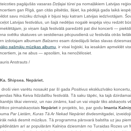
teicoties pagājušās vasaras
Dziļajai tūrei
pa nomaļākiem Latvijas reģio
ncertiem gan Rīgā, gan citās pilsētās, šķiet, ka pēdējā gada laikā iesp
pildot savu mūziku dzīvajā ir bijusi teju katram Latvijas iedzīvotājam. Š
ceļot Latvijas festivālus, un šajā nedēļas nogalē iespēja viņu redzēt bū
meklētājam, jo viņam šajā festivālā paredzēti pat divi koncerti — piek
ena svētku
skatuves un sestdienas pēcpusdienā uz festivāla otrās lielā
rn izdotajam albumam
Balzams
esam dziedājuši lielas slavas dziesma
bāko pašmāju mūzikas albumu
, ir visai loģiski, ka iesakām apmeklēt v
ncertiem, ja ne abus — apsolām, ka nenožēlosiet.
Lauris Anstrauts /
Ka. Shipsea. Nepāriet.
 droši vien varētu nosaukt par šī gada
Positivus
ekskluzīvāko koncertu,
ģendas Nika Keiva līdzdalību festivālā. Tā saku tāpēc, ka tajā dzirdamai
skanējis tikai vienreiz, un nav zināms, kad un vai vispār tiks atskaņots
ētkos
pirmatskaņotais
Nepāriet
ir projekts, ko, par godu
Imanta Kalniņ
lbuma
Par Lietām, Kuras Tā Ar Nekad Nepāriet
divdesmitgadei, izveidoj
irāk nekā desmit mūziķus. Tā programma pārsvarā balstīta uz jau pi
pildinātām arī ar populārām Kalniņa dziesmām no Turaidas Rozes un 