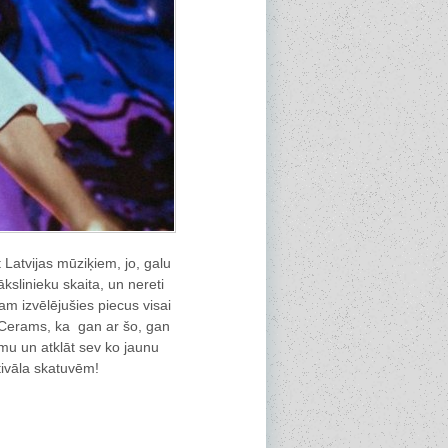
 Latvijas mūziķiem, jo, galu
kslinieku skaita, un nereti
am izvēlējušies piecus visai
. Cerams, ka gan ar šo, gan
mmu un atklāt sev ko jaunu
tivāla skatuvēm!