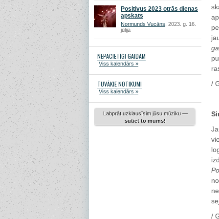
sk
Positivus 2023 otrās dienas
apskats
ap
Normunds Vucāns
, 2023. g. 16.
pe
jūlijā
ja
ga
NEPACIETĪGI GAIDĀM
pu
Viss kalendārs »
ra
TUVĀKIE NOTIKUMI
/ 
Viss kalendārs »
Si
Labprāt uzklausīsim jūsu mūziku —
sūtiet to mums!
Ja
vi
lo
iz
Po
no
ne
se
/ 