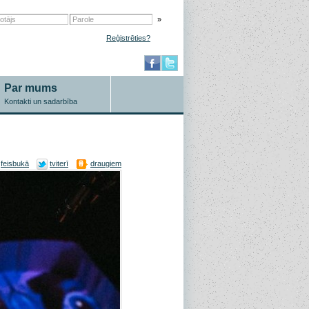
»
Reģistrēties?
Par mums
Kontakti un sadarbība
feisbukā
tviterī
draugiem