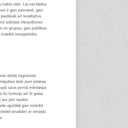
 nakts vidū. Lai vai kādos
 kas ir gan pamatoti, gan
 piedāvāt arī kvalitatīvu
enī izdotais
Varavīksnes
n no grupas, gan publikas
noteikti nevajadzētu
evis atstāj sagrautas
mējušies tieši zem istabas
opš sava pirmā miksteipa
s šo funkciju arī šī gada
v jau pēc saules
ie apstākļi gan noteikti
noteikti iesakām ar smaidu
s.