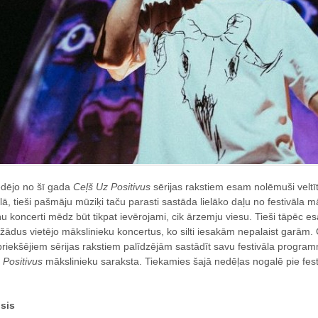
dējo no šī gada
Ceļš Uz Positivus
sērijas rakstiem esam nolēmuši veltīt
lā, tieši pašmāju mūziķi taču parasti sastāda lielāko daļu no festivāla mā
ņu koncerti mēdz būt tikpat ievērojami, cik ārzemju viesu. Tieši tāpēc es
žādus vietējo mākslinieku koncertus, ko silti iesakām nepalaist garām
priekšējiem sērijas rakstiem palīdzējām sastādīt savu festivāla progra
o
Positivus
mākslinieku saraksta. Tiekamies šajā nedēļas nogalē pie fes
sis