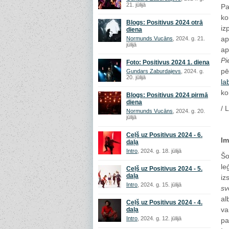
21. jūlijā
Pa
ko
Blogs: Positivus 2024 otrā
iz
diena
ap
Normunds Vucāns
, 2024. g. 21.
jūlijā
ap
Pi
Foto: Positivus 2024 1. diena
pē
Gundars Zaburdajevs
, 2024. g.
20. jūlijā
la
ko
Blogs: Positivus 2024 pirmā
diena
/ 
Normunds Vucāns
, 2024. g. 20.
jūlijā
Ceļš uz Positivus 2024 - 6.
Im
daļa
Intro
, 2024. g. 18. jūlijā
Šo
le
Ceļš uz Positivus 2024 - 5.
daļa
iz
Intro
, 2024. g. 15. jūlijā
sv
a
Ceļš uz Positivus 2024 - 4.
va
daļa
Intro
, 2024. g. 12. jūlijā
pa