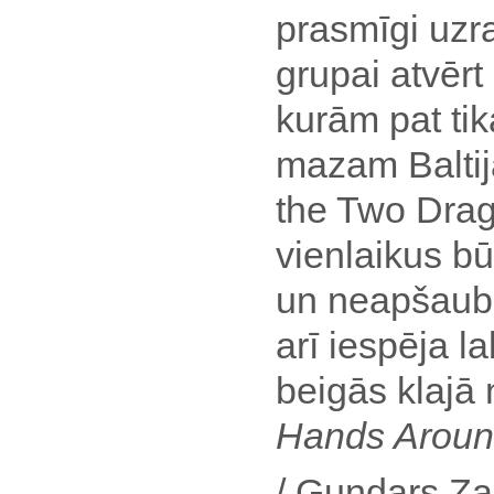
prasmīgi uzra
grupai atvērt
kurām pat tik
mazam Baltij
the Two Drag
vienlaikus b
un neapšaub
arī iespēja l
beigās klajā
Hands Aroun
/ Gundars Za