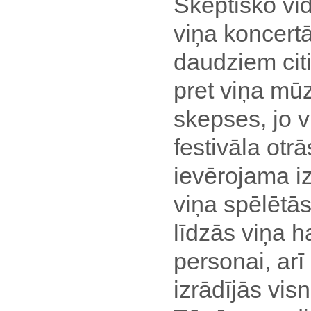
Skeptisko vidū
viņa koncertā
daudziem cit
pret viņa mū
skepses, jo v
festivāla otr
ievērojama iz
viņa spēlētās
līdzās viņa h
personai, arī
izrādījās visn