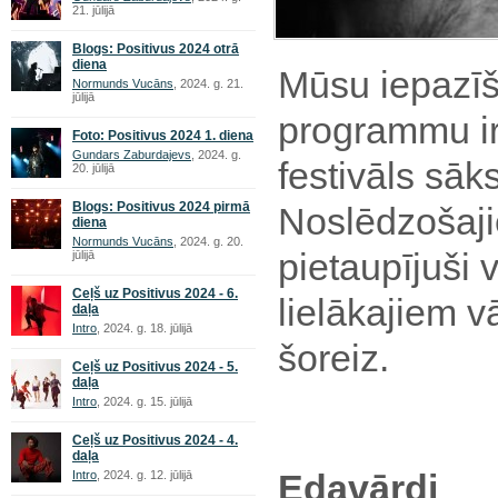
21. jūlijā
Blogs: Positivus 2024 otrā
diena
Mūsu iepazī
Normunds Vucāns
, 2024. g. 21.
jūlijā
programmu ir
Foto: Positivus 2024 1. diena
Gundars Zaburdajevs
, 2024. g.
festivāls sāk
20. jūlijā
Blogs: Positivus 2024 pirmā
Noslēdzošaj
diena
Normunds Vucāns
, 2024. g. 20.
pietaupījuši 
jūlijā
Ceļš uz Positivus 2024 - 6.
lielākajiem v
daļa
Intro
, 2024. g. 18. jūlijā
šoreiz.
Ceļš uz Positivus 2024 - 5.
daļa
Intro
, 2024. g. 15. jūlijā
Ceļš uz Positivus 2024 - 4.
daļa
Edavārdi
Intro
, 2024. g. 12. jūlijā