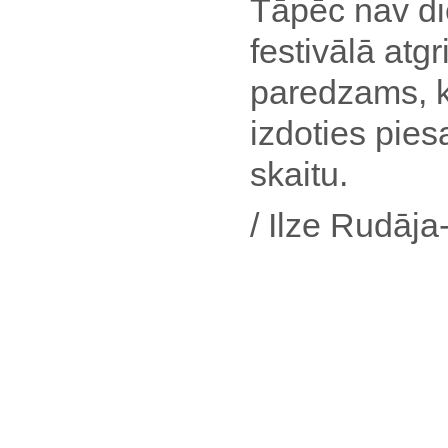
Tāpēc nav die
festivālā atg
paredzams, k
izdoties piesa
skaitu.
/ Ilze Rudāja