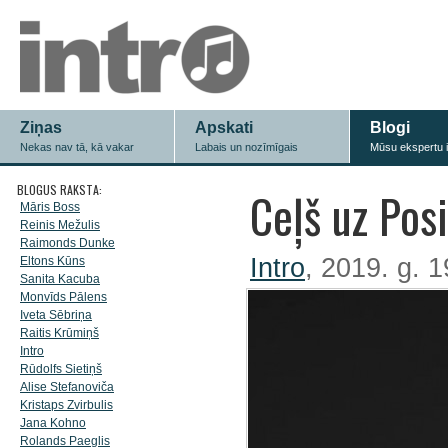
Ziņas
Apskati
Blogi
Nekas nav tā, kā vakar
Labais un nozīmīgais
Mūsu ekspertu 
BLOGUS RAKSTA:
Ceļš uz Posi
Māris Boss
Reinis Mežulis
Raimonds Dunke
Intro
, 2019. g. 19
Eltons Kūns
Sanita Kacuba
Monvīds Pālens
Iveta Sēbriņa
Raitis Krūmiņš
Intro
Rūdolfs Sietiņš
Alise Stefanoviča
Kristaps Zvirbulis
Jana Kohno
Rolands Paeglis