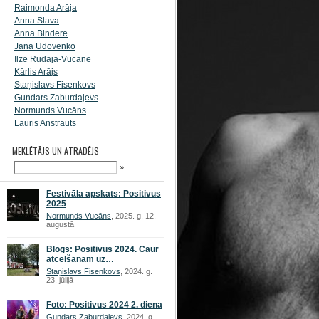
Raimonda Arāja
Anna Slava
Anna Bindere
Jana Udovenko
Ilze Rudāja-Vucāne
Kārlis Arājs
Staņislavs Fisenkovs
Gundars Zaburdajevs
Normunds Vucāns
Lauris Anstrauts
MEKLĒTĀJS UN ATRADĒJS
»
Festivāla apskats: Positivus
2025
Normunds Vucāns
, 2025. g. 12.
augustā
Blogs: Positivus 2024. Caur
atcelšanām uz…
Staņislavs Fisenkovs
, 2024. g.
23. jūlijā
Foto: Positivus 2024 2. diena
Gundars Zaburdajevs
, 2024. g.