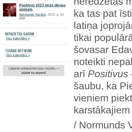
neredzētas m
Positivus 2023 otrās dienas
apskats
ka tas pat īs
Normunds Vucāns
, 2023. g. 16.
jūlijā
latiņa joprojā
NEPACIETĪGI GAIDĀM
tikai populār
Viss kalendārs »
šovasar Edavā
TUVĀKIE NOTIKUMI
Viss kalendārs »
noteikti nep
Labprāt uzklausīsim jūsu mūziku —
arī
Positivus
sūtiet to mums!
šaubu, ka Pi
vieniem piek
karstākajiem 
/ Normunds 