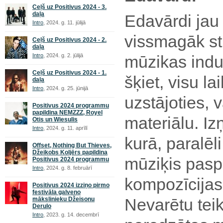
Ceļš uz Positivus 2024 - 3.
daļa
Edavārdi jau 
Intro
, 2024. g. 11. jūlijā
vissmagāk st
Ceļš uz Positivus 2024 - 2.
daļa
Intro
, 2024. g. 2. jūlijā
mūzikas indus
Ceļš uz Positivus 2024 - 1.
šķiet, visu la
daļa
Intro
, 2024. g. 25. jūnijā
uzstājoties, 
Positivus 2024 programmu
papildina NEMZZZ, Royel
materiālu. I
Otis un Wiesulis
Intro
, 2024. g. 11. aprīlī
kurā, paralēl
Offset, Nothing But Thieves,
Džeikobs Koljērs papildina
mūziķis paspē
Positivus 2024 programmu
Intro
, 2024. g. 8. februārī
kompozīcija
Positivus 2024 izziņo pirmo
festivāla galveno
Nevarētu teikt
mākslinieku Džeisonu
Derulo
Intro
, 2023. g. 14. decembrī