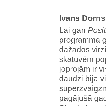
Ivans Dorns
Lai gan
Posi
programma ga
dažādos virzi
skatuvēm po
joprojām ir v
daudzi bija v
superzvaigzn
pagājušā gad