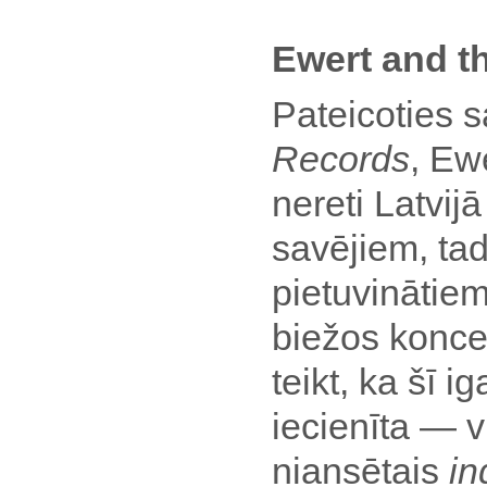
Ewert and t
Pateicoties 
Records
, Ew
nereti Latvijā
savējiem, ta
pietuvinātiem
biežos konce
teikt, ka šī i
iecienīta — v
niansētais
in