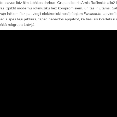
dot savus līdz šim labākos darbus. Grupas līderis Arnis Račinskis allaž i
las izpildīt modernu rokmūziku bez kompromisiem, un tas ir jūtams. Sā
raļa
laikiem līdz pat viegli elektroniski noslīpētajam
Pavasarim
, apvienī
radīs spēs teju jebkurš, tāpēc nebaidos apgalvot, ka tieši šis kvartets 
bākā rokgrupa Latvijā!