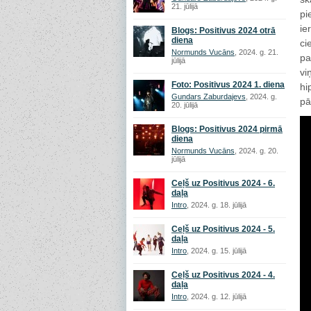
21. jūlijā
pi
ie
Blogs: Positivus 2024 otrā
diena
ci
Normunds Vucāns
, 2024. g. 21.
pa
jūlijā
vi
Foto: Positivus 2024 1. diena
hi
Gundars Zaburdajevs
, 2024. g.
pā
20. jūlijā
Blogs: Positivus 2024 pirmā
diena
Normunds Vucāns
, 2024. g. 20.
jūlijā
Ceļš uz Positivus 2024 - 6.
daļa
Intro
, 2024. g. 18. jūlijā
Ceļš uz Positivus 2024 - 5.
daļa
Intro
, 2024. g. 15. jūlijā
Ceļš uz Positivus 2024 - 4.
daļa
Intro
, 2024. g. 12. jūlijā