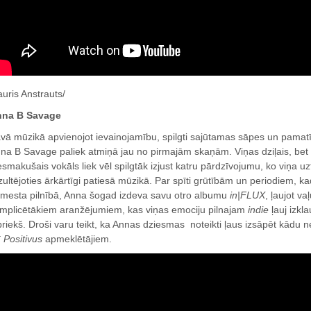
auris Anstrauts/
na B Savage
vā mūzikā apvienojot ievainojamību, spilgti sajūtamas sāpes un pamatīg
na B Savage paliek atmiņā jau no pirmajām skaņām. Viņas dziļais, bet v
esmakušais vokāls liek vēl spilgtāk izjust katru pārdzīvojumu, ko viņa uz
zultējoties ārkārtīgi patiesā mūzikā. Par spīti grūtībām un periodiem, k
mesta pilnībā, Anna šogad izdeva savu otro albumu
in​|​FLUX
, ļaujot v
mplicētākiem aranžējumiem, kas viņas emociju pilnajam
indie
ļauj izkl
priekš. Droši varu teikt, ka Annas dziesmas noteikti ļaus izsāpēt kādu n
ī
Positivus
apmeklētājiem.