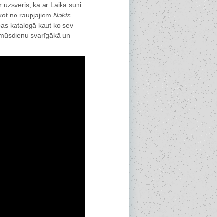
r uzsvēris, ka ar Laika suni
kot no raupjajiem
Nakts
bas katalogā kaut ko sev
ir mūsdienu svarīgākā un