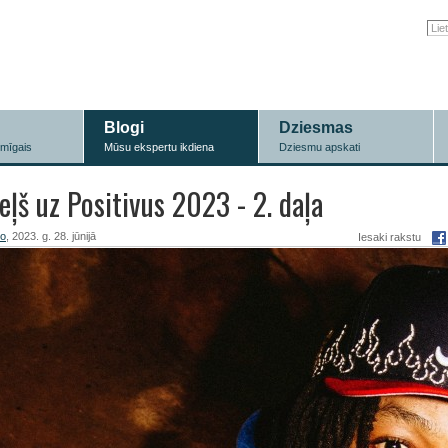
Blogi
Dziesmas
īmīgais
Mūsu ekspertu ikdiena
Dziesmu apskati
eļš uz Positivus 2023 - 2. daļa
ro
, 2023. g. 28. jūnijā
Iesaki rakstu