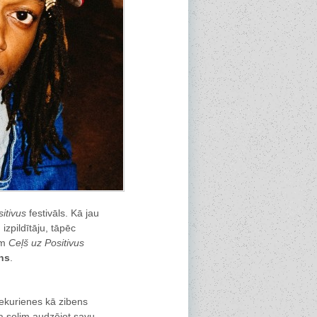
itivus
festivāls. Kā jau
zpildītāju, tāpēc
em
Ceļš uz Positivus
ns
.
nekurienes kā zibens
pa solim audzējot savu