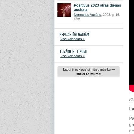
Positivus 2023 otrās dienas
apskats
Normunds Vucāns
, 2023. g. 16.
jūlijā
NEPACIETĪGI GAIDĀM
Viss kalendārs »
TUVĀKIE NOTIKUMI
Viss kalendārs »
Labprāt uzklausīsim jūsu mūziku —
sūtiet to mums!
/G
La
Pa
gr
ne