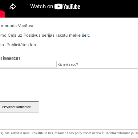
ormunds Vucāns/
rmo Ceļš uz Positivus sērijas rakstu meklē
šeit
.
to: Publicitātes foro
vs komentārs
Kā tevi sauc?
Pievienot komentāru
 mēs), visi raksti ir mūsu rakstīti un bez atsauces tos pārpublicēt nedrīkst. Kontaktinformācija: in