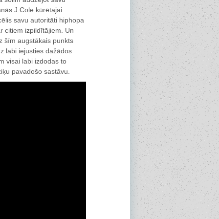
šanās J.Cole kūrētajai
ēlis savu autoritāti hiphopa
r citiem izpildītājiem. Un
dz šīm augstākais punkts
z labi iejusties dažādos
 visai labi izdodas to
ūziķu pavadošo sastāvu.