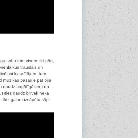
u spītu tam visam tikt pāri,
ienlaikus trauslais un
ticējusi klausītājam, tam
ad mūzikas pasaule pat bija
aļu daudz bagātīgākiem un
ausīties daudz brīvāk nekā
e līdz galam izsāpētu sāpi