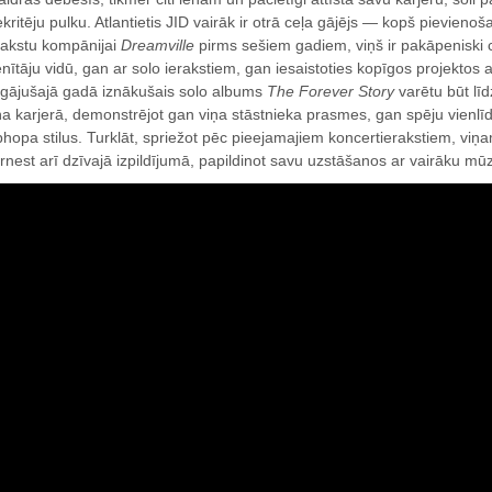
ekritēju pulku. Atlantietis JID vairāk ir otrā ceļa gājējs — kopš pievieno
rakstu kompānijai
Dreamville
pirms sešiem gadiem, viņš ir pakāpeniski c
enītāju vidū, gan ar solo ierakstiem, gan iesaistoties kopīgos projektos a
gājušajā gadā iznākušais solo albums
The Forever Story
varētu būt lī
ņa karjerā, demonstrējot gan viņa stāstnieka prasmes, gan spēju vienlīd
phopa stilus. Turklāt, spriežot pēc pieejamajiem koncertierakstiem, viņam
rnest arī dzīvajā izpildījumā, papildinot savu uzstāšanos ar vairāku m