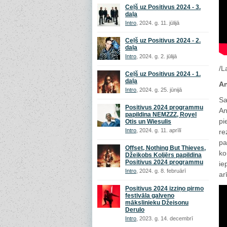
Ceļš uz Positivus 2024 - 3.
daļa
Intro
, 2024. g. 11. jūlijā
Ceļš uz Positivus 2024 - 2.
daļa
Intro
, 2024. g. 2. jūlijā
/L
Ceļš uz Positivus 2024 - 1.
daļa
An
Intro
, 2024. g. 25. jūnijā
Sa
Positivus 2024 programmu
An
papildina NEMZZZ, Royel
pi
Otis un Wiesulis
Intro
, 2024. g. 11. aprīlī
re
pa
Offset, Nothing But Thieves,
ko
Džeikobs Koljērs papildina
Positivus 2024 programmu
ie
Intro
, 2024. g. 8. februārī
ar
Positivus 2024 izziņo pirmo
festivāla galveno
mākslinieku Džeisonu
Derulo
Intro
, 2023. g. 14. decembrī