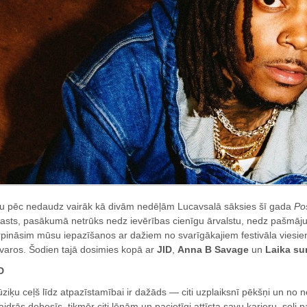
u pēc nedaudz vairāk kā divām nedēļām Lucavsalā sāksies šī gada
Pos
rasts, pasākumā netrūks nedz ievērības cienīgu ārvalstu, nedz pašmāju i
rpināsim mūsu iepazīšanos ar dažiem no svarīgākajiem festivāla viesi
tvaros. Šodien tajā dosimies kopā ar
JID
,
Anna B Savage
un
Laika su
D
ziķu ceļš līdz atpazīstamībai ir dažāds — citi uzplaiksnī pēkšņi un no 
aidrās debesīs, tikmēr citi lēnām un pacietīgi attīsta savu karjeru, soli 