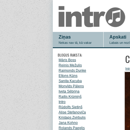
Ziņas
Apskati
Nekas nav tā, kā vakar
Labais un noz
BLOGUS RAKSTA:
C
Māris Boss
Reinis Mežulis
Int
Raimonds Dunke
Eltons Kūns
Sanita Kacuba
Monvīds Pālens
Iveta Sēbriņa
Raitis Krūmiņš
Intro
Rūdolfs Sietiņš
Alise Stefanoviča
Kristaps Zvirbulis
Jana Kohno
Rolands Paeglis