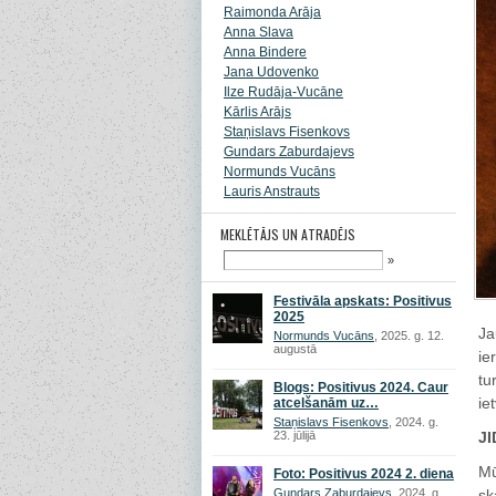
Raimonda Arāja
Anna Slava
Anna Bindere
Jana Udovenko
Ilze Rudāja-Vucāne
Kārlis Arājs
Staņislavs Fisenkovs
Gundars Zaburdajevs
Normunds Vucāns
Lauris Anstrauts
MEKLĒTĀJS UN ATRADĒJS
»
Festivāla apskats: Positivus
2025
Ja
Normunds Vucāns
, 2025. g. 12.
augustā
ie
tu
Blogs: Positivus 2024. Caur
ie
atcelšanām uz…
Staņislavs Fisenkovs
, 2024. g.
23. jūlijā
JI
Mū
Foto: Positivus 2024 2. diena
Gundars Zaburdajevs
, 2024. g.
sk