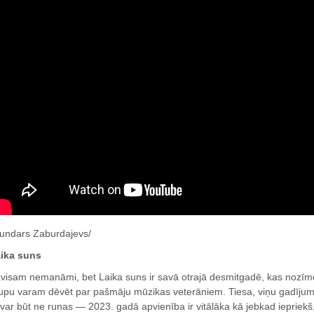
undars Zaburdajevs/
ika suns
visam nemanāmi, bet Laika suns ir savā otrajā desmitgadē, kas nozīmē, k
upu varam dēvēt par pašmāju mūzikas veterāniem. Tiesa, viņu gadījum
var būt ne runas — 2023. gadā apvienība ir vitālāka kā jebkad iepriekš,