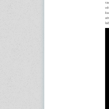
ra
vē
ka
at
la