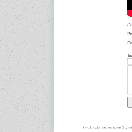
/N
Pi
Fo
Ta
intro.lv uztur vietnes autori (t.i.,