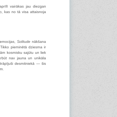
aprīlī vairākas jau diezgan
, kas no tā visa attaisnoja
 emocijas,
Solitude
nākšana
 Tikko pieminētā dziesma ir
ešām kosmisku sajūtu un liek
rbūt nav jauna un unikāla
rāpījuši desmitniekā — šis
ēm.