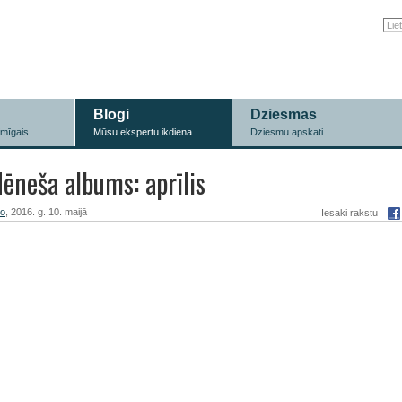
Blogi
Dziesmas
īmīgais
Mūsu ekspertu ikdiena
Dziesmu apskati
ēneša albums: aprīlis
ro
, 2016. g. 10. maijā
Iesaki rakstu