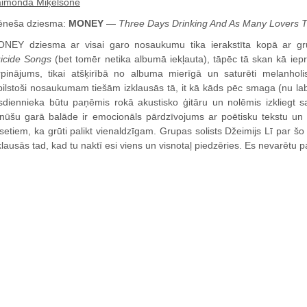
imonda Miķelsone
neša dziesma:
MONEY
—
Three Days Drinking And As Many Lovers 
NEY dziesma ar visai garo nosaukumu tika ierakstīta kopā ar g
icide Songs
(bet tomēr netika albumā iekļauta), tāpēc tā skan kā iepr
rpinājums, tikai atšķirībā no albuma mierīgā un saturēti melanho
bilstoši nosaukumam tiešām izklausās tā, it kā kāds pēc smaga (nu lab
īsdiennieka būtu paņēmis rokā akustisko ģitāru un nolēmis izkliegt 
nūšu garā balāde ir emocionāls pārdzīvojums ar poētisku tekstu un t
lsetiem, ka grūti palikt vienaldzīgam. Grupas solists Džeimijs Lī par šo 
klausās tad, kad tu naktī esi viens un visnotaļ piedzēries. Es nevarētu pa