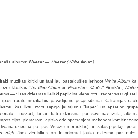
neša albums:
Weezer
—
Weezer (White Album)
irāki mūzikas kritiķi un fani jau pasteigušies ierindot
White Album
kā 
ezer klasikas
The Blue Album
un
Pinkerton.
Kāpēc? Pirmkārt,
White 
bums — visas dziesmas lieliski papildina viena otru, radot vasarīgi sau
 īpaši radīts muzikālais pavadījums pēcpusdienai Kalifornijas saul
iesmu, kas liktu uzdot sāpīgo jautājumu “kāpēc” un apšaubīt grupas
teriālu. Treškārt, lai arī katra dziesma par sevi nav izcila, albu
mpozīcijas, piemēram, episkā oda spēcīgajām meitenēm kombinezon
 dīvaina dziesma pat pēc Weezer mērauklas) un zāles pīpētāju pote
t High
(kas vienlaikus arī ir ārkārtīgi jauka dziesma par mīlest