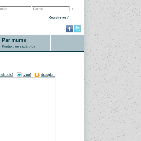
»
Reģistrēties?
Par mums
Kontakti un sadarbība
feisbukā
tviterī
draugiem