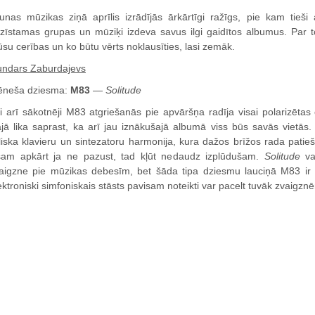
unas mūzikas ziņā aprīlis izrādījās ārkārtīgi ražīgs, pie kam tieši 
zīstamas grupas un mūziķi izdeva savus ilgi gaidītos albumus. Par to
su cerības un ko būtu vērts noklausīties, lasi zemāk.
ndars Zaburdajevs
neša dziesma:
M83
—
Solitude
i arī sākotnēji M83 atgriešanās pie apvāršņa radīja visai polarizētas
ajā lika saprast, ka arī jau iznākušajā albumā viss būs savās vietās.
eliska klavieru un sintezatoru harmonija, kura dažos brīžos rada pati
sam apkārt ja ne pazust, tad kļūt nedaudz izplūdušam.
Solitude
va
aigzne pie mūzikas debesīm, bet šāda tipa dziesmu lauciņā M83 ir t
ektroniski simfoniskais stāsts pavisam noteikti var pacelt tuvāk zvaigzn