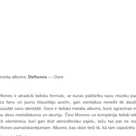
neša albums:
Deftones
—
Gore
ftones ir atraduši lielisku formulu, ar kuras palīdzību savu mūziku p
co fanu un jaunu klausītāju ausīm, gan vienlaikus neveikt tik daud
zaudēt savu identitāti.
Gore
ir lielisks metāla albums, kurā agresīvas m
bu devu melodiskuma un skumju. Čino Moreno un kompānija lieliski ie
ck elementus, kuri gan dod atmosfērisku sajūtu, taču tas pat ne m
ftones pamatskanējumam. Albums, kas skan tieši tā, kā tam vajadzētu