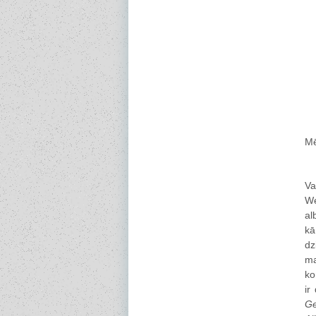
Mē
Va
We
al
kā
dz
ma
ko
ir
Ge