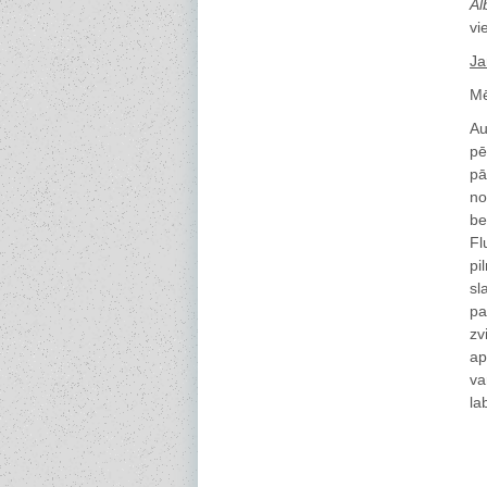
Al
vi
Ja
Mē
Au
pē
pā
no
be
Fl
pi
sl
pa
zv
ap
va
la