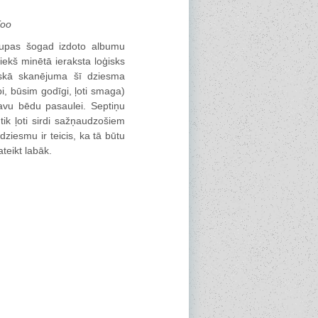
Too
rupas šogad izdoto albumu
iekš minētā ieraksta loģisks
liskā skanējuma šī dziesma
i, būsim godīgi, ļoti smaga)
savu bēdu pasaulei. Septiņu
ik ļoti sirdi sažņaudzošiem
dziesmu ir teicis, ka tā būtu
teikt labāk.