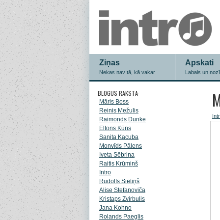
Ziņas
Apskati
Nekas nav tā, kā vakar
Labais un noz
BLOGUS RAKSTA:
M
Māris Boss
Reinis Mežulis
Int
Raimonds Dunke
Eltons Kūns
Sanita Kacuba
Monvīds Pālens
Iveta Sēbriņa
Raitis Krūmiņš
Intro
Rūdolfs Sietiņš
Alise Stefanoviča
Kristaps Zvirbulis
Jana Kohno
Rolands Paeglis