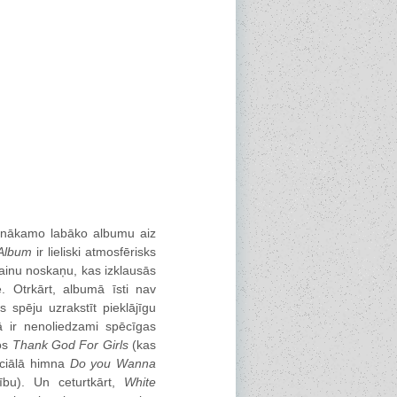
nākamo labāko albumu aiz
Album
ir lieliski atmosfērisks
lainu noskaņu, kas izklausās
ē. Otrkārt, albumā īsti nav
 spēju uzrakstīt pieklājīgu
mā ir nenoliedzami spēcīgas
os
Thank God For Girls
(kas
nciālā himna
Do you Wanna
ību). Un ceturtkārt,
White