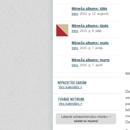
Mēneša albums: jūlijs
Intro
, 2015. g. 12. augustā
Mēneša albums: jūnijs
Intro
, 2015. g. 8. jūlijā
Mēneša albums: maijs
Intro
, 2015. g. 7. jūnijā
Mēneša albums: marts
Intro
, 2015. g. 7. aprīlī
Mē
NEPACIETĪGI GAIDĀM
Viss kalendārs »
De
ve
TUVĀKIE NOTIKUMI
pa
Viss kalendārs »
la
ro
Labprāt uzklausīsim jūsu mūziku —
sūtiet to mums!
De