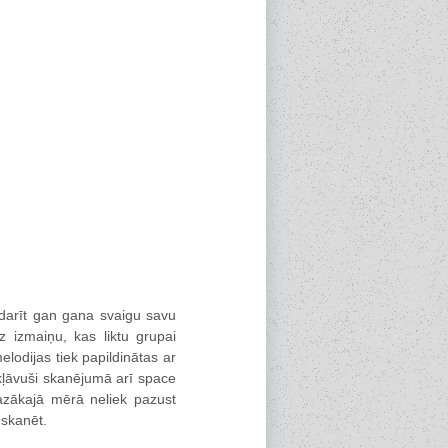
adarīt gan gana svaigu savu
z izmaiņu, kas liktu grupai
elodijas tiek papildinātas ar
kļāvuši skanējumā arī space
azākajā mērā neliek pazust
 skanēt.