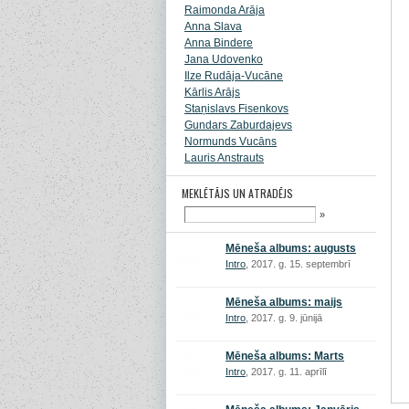
Raimonda Arāja
Anna Slava
Anna Bindere
Jana Udovenko
Ilze Rudāja-Vucāne
Kārlis Arājs
Staņislavs Fisenkovs
Gundars Zaburdajevs
Normunds Vucāns
Lauris Anstrauts
MEKLĒTĀJS UN ATRADĒJS
»
Mēneša albums: augusts
Intro
, 2017. g. 15. septembrī
Mēneša albums: maijs
Intro
, 2017. g. 9. jūnijā
Mēneša albums: Marts
Intro
, 2017. g. 11. aprīlī