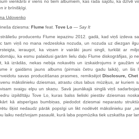
bum
vienkārši ir viens no tiem albumiem, kas rada sajūtu, ka dzīvē vi
en ir brīnišķīgi.
na Udovenko
neša dziesma:
Flume
feat.
Tove Lo
—
Say It
strāliešu producentu Flume iepazinu 2012. gadā, kad viņš izdeva sa
c tam viņš no mana redzesloka nozuda, un nozuda uz diezgan ilgu lai
rsteigta, ieraugot, ka viņam ir vairāki jauni singli, turklāt ar mil
domāju, ka esmu palaidusi garām lielu daļu Flume diskogrāfijas, jo neva
t, kā izrādās, nekas nebija nokavēts un izskaidrojums ir gaužām v
ume ir gaidāms jauns albums (pirmais četru gadu laikā), un šis lai
lnveidotu savas producēšanas prasmes, remiksējot
Disclosure, Chet
avenu mākslinieku dziesmas, atrastu citus labus mūziķus, ar kuriem sa
visam svaigu elpu un skaņu. Savā jaunākajā singlā viņš sadarbojas 
iedru izpildītāju Tove Lo, kuras balss lieliski piestāv dziesmas nosk
kārt kā atsperīgas bumbiņas, piedodot dziesmai neparastu struktūr
rētu šķist nedaudz pārāk popsīgi un likt nodēvēt mākslinieku par „sel
bu laiku nedzīvojam pasaulē, kurā laba popmūzika tiek uzskatīta par l