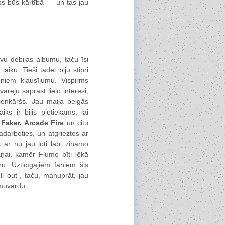
ss būs kārtībā — un tas jau
vu debijas albumu, taču īsi
ku. Tieši tādēļ biju stipri
joniem klausījumu. Vispirms
rēju saprast lielo interesi,
ienkāršs. Jau maija beigās
ks ir bijis pietiekams, lai
 Faker, Arcade Fire
un citu
darboties, un atgrieztos ar
ar nu jau ļoti labi zināmo
aņai, kamēr Flume bīti lēkā
u. Uzticīgajiem faniem šis
l out”, taču, manuprāt, jau
amuvārdu.