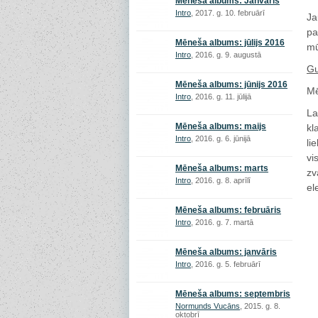
Mēneša albums: Janvāris
Intro
, 2017. g. 10. februārī
Ja
pa
Mēneša albums: jūlijs 2016
mū
Intro
, 2016. g. 9. augustā
Gu
Mēneša albums: jūnijs 2016
Mē
Intro
, 2016. g. 11. jūlijā
La
Mēneša albums: maijs
kl
Intro
, 2016. g. 6. jūnijā
li
vi
Mēneša albums: marts
zv
Intro
, 2016. g. 8. aprīlī
el
Mēneša albums: februāris
Intro
, 2016. g. 7. martā
Mēneša albums: janvāris
Intro
, 2016. g. 5. februārī
Mēneša albums: septembris
Normunds Vucāns
, 2015. g. 8.
oktobrī