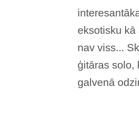
interesantāka
eksotisku kā 
nav viss... S
ģitāras solo,
galvenā odzi