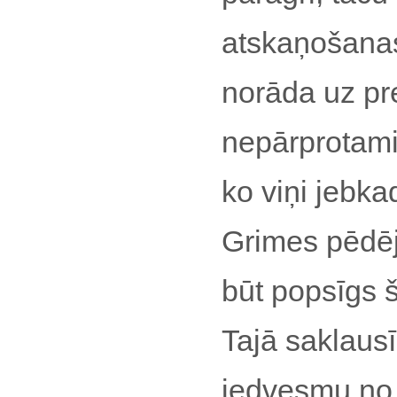
atskaņošana
norāda uz pre
nepārprotami 
ko viņi jebkad
Grimes pēdēj
būt popsīgs 
Tajā saklaus
iedvesmu no 