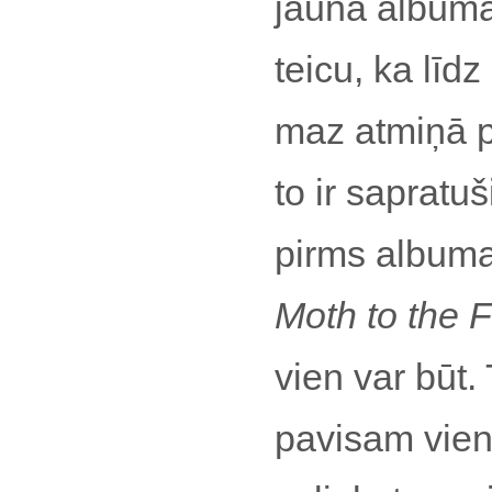
jaunā albuma
teicu, ka līdz
maz atmiņā p
to ir sapratuš
pirms albuma
Moth to the 
vien var būt.
pavisam vien