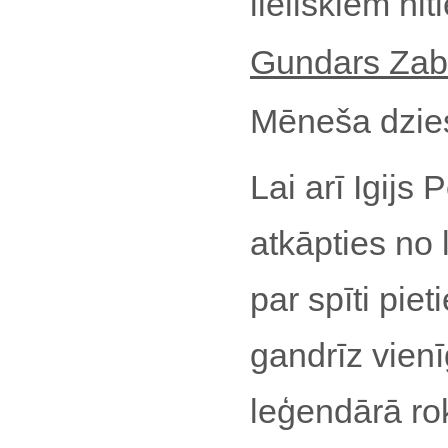
lieliskiem hit
Gundars Zab
Mēneša dzi
Lai arī Igijs
atkāpties no
par spīti pie
gandrīz vien
leģendārā rok