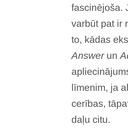
fascinējoša. 
varbūt pat ir
to, kādas eks
Answer
un
A
apliecināju
līmenim, ja 
cerības, tāpat
daļu citu.