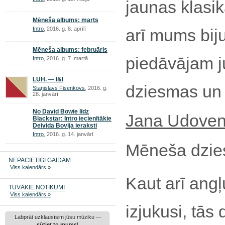
jaunas klasik
Mēneša albums: marts
Intro
, 2016. g. 8. aprīlī
arī mums bijuš
Mēneša albums: februāris
piedāvājam j
Intro
, 2016. g. 7. martā
LUH. — I&I
dziesmas un
Staņislavs Fisenkovs
, 2016. g.
28. janvārī
No David Bowie līdz
Jana Udove
Blackstar: Intro iecienītākie
Deivida Bovija ieraksti
Intro
, 2016. g. 14. janvārī
Mēneša dzi
NEPACIETĪGI GAIDĀM
Viss kalendārs »
Kaut arī ang
TUVĀKIE NOTIKUMI
Viss kalendārs »
izjukusi, tās
Labprāt uzklausīsim jūsu mūziku —
sūtiet to mums!