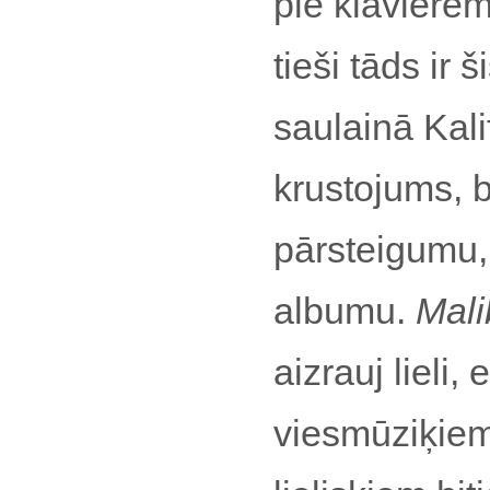
pie klavierēm
tieši tāds ir 
saulainā Kali
krustojums, 
pārsteigumu,
albumu.
Mali
aizrauj lieli
viesmūziķiem