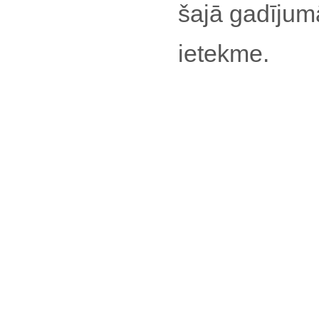
šajā gadījumā
ietekme.