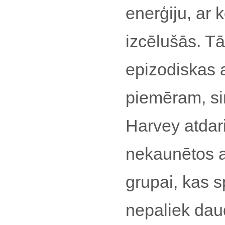
enerģiju, ar 
izcēlušās. Tā
epizodiskas 
piemēram, s
Harvey atdari
nekaunētos a
grupai, kas s
nepaliek dau