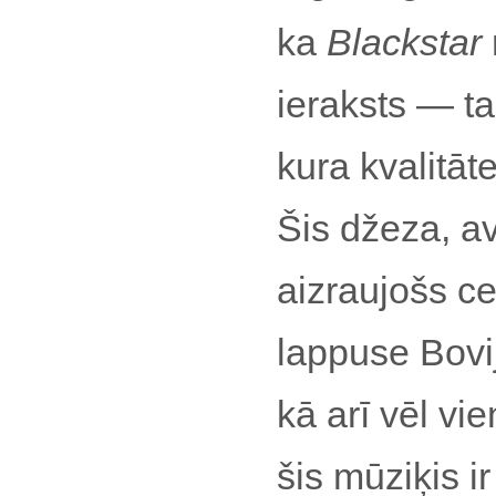
ka
Blackstar
ieraksts — ta
kura kvalitāt
Šis džeza, av
aizraujošs c
lappuse Bovi
kā arī vēl vi
šis mūziķis ir