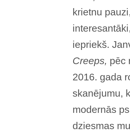
krietnu pauzi
interesantāki
iepriekš. Jan
Creeps,
pēc 
2016. gada r
skanējumu, ku
modernās psi
dziesmas muzi