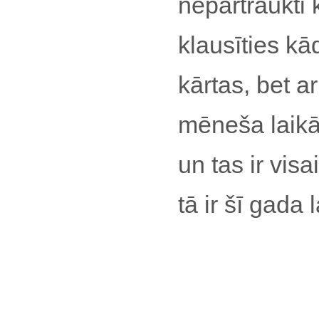
nepārtraukti 
klausīties k
kārtas, bet a
mēneša laikā 
un tas ir vis
tā ir šī gad