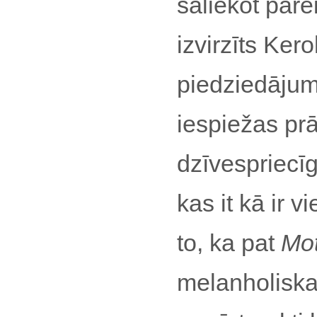
saliekot pare
izvirzīts Ker
piedziedājum
iespiežas prā
dzīvespriecīg
kas it kā ir v
to, ka pat
Mot
melanholiska