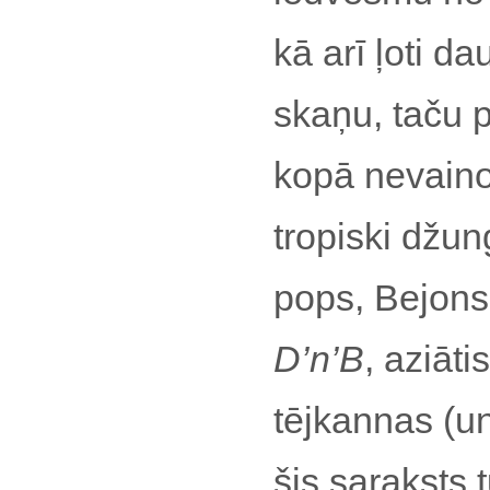
kā arī ļoti d
skaņu, taču p
kopā nevainoj
tropiski džu
pops, Bejons
D’n’B
, aziāt
tējkannas (un
šis saraksts t