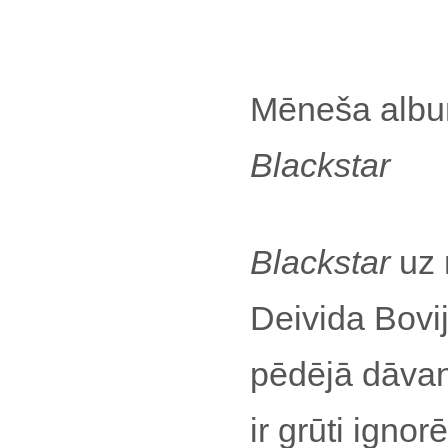
Mēneša alb
Blackstar
Blackstar
uz 
Deivida Bovi
pēdējā dāvan
ir grūti ignor