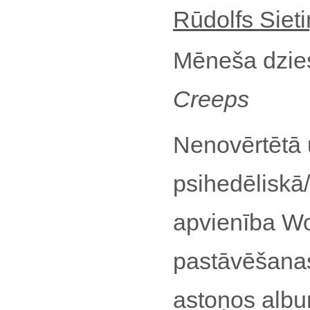
Rūdolfs Sieti
Mēneša dzi
Creeps
Nenovērtētā 
psihedēliskā/
apvienība Wo
pastāvēšanas
astoņos albu