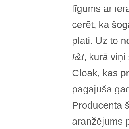
līgums ar ie
cerēt, ka šog
plati. Uz to n
I&I
, kurā viņ
Cloak, kas pr
pagājušā ga
Producenta š
aranžējums p