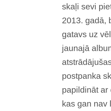
skaļi sevi pi
2013. gadā, b
gatavs uz vēl
jaunajā album
atstrādājuša
postpanka sk
papildināt a
kas gan nav 