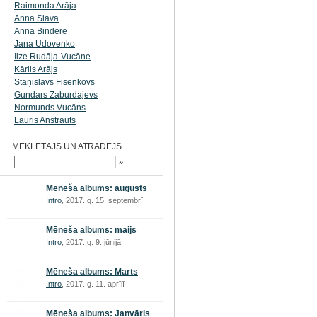
Raimonda Arāja
Anna Slava
Anna Bindere
Jana Udovenko
Ilze Rudāja-Vucāne
Kārlis Arājs
Staņislavs Fisenkovs
Gundars Zaburdajevs
Normunds Vucāns
Lauris Anstrauts
MEKLĒTĀJS UN ATRADĒJS
»
Mēneša albums: augusts
Intro
, 2017. g. 15. septembrī
Mēneša albums: maijs
Intro
, 2017. g. 9. jūnijā
Mēneša albums: Marts
Intro
, 2017. g. 11. aprīlī
Mēneša albums: Janvāris