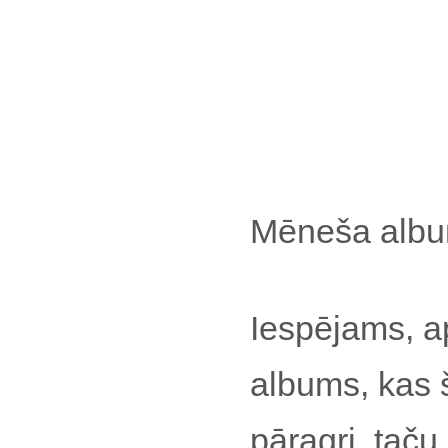
Mēneša alb
Iespējams, a
albums, kas 
pāragri, taču