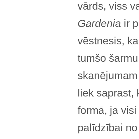
vārds, viss v
Gardenia
ir 
vēstnesis, k
tumšo šarmu 
skanējumam p
liek saprast, 
formā, ja visi
palīdzībai n