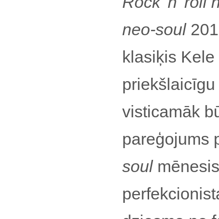
Rock 'n' roll
neo-soul
2016
klasiķis Kele
priekšlaicīgu
visticamāk bū
pareģojums pi
soul
mēnesis.
perfekcionist