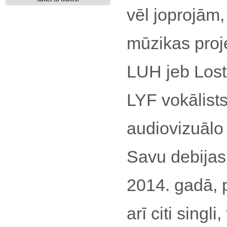
vēl joprojām
mūzikas proje
LUH jeb Los
LYF vokālist
audiovizuālo
Savu debijas
2014. gadā, 
arī citi singl