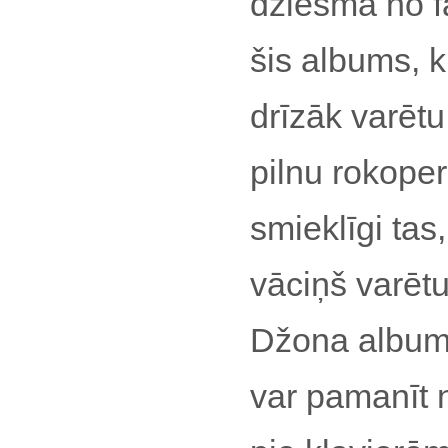
dziesma no f
šis albums, ku
drīzāk varēt
pilnu rokope
smieklīgi ta
vāciņš varēt
Džona albuma
var pamanīt 