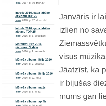
Intro
, 2017. g. 10. februārī
Intro.lv 2016. gada labāko
Janvāris ir l
dziesmu TOP 25
Intro
, 2016. g. 12. decembrī
izlien no sav
Intro.lv 2016. gada labāko
albumu TOP 25
Intro
, 2016. g. 5. decembrī
Ziemassvētku
Mercury Prize 2016
piezīmes: 3. daļa
Intro
, 2016. g. 9. septembrī
visus mūzika
Mēneša albums: jūlijs 2016
Intro
, 2016. g. 9. augustā
Jāatzīst, ka 
Mēneša albums: jūnijs 2016
Intro
, 2016. g. 11. jūlijā
ir bijušas di
Mēneša albums: maijs
Intro
, 2016. g. 6. jūnijā
mums gan lie
Mēneša albums: aprīlis
Intro
, 2016. g. 10. maijā