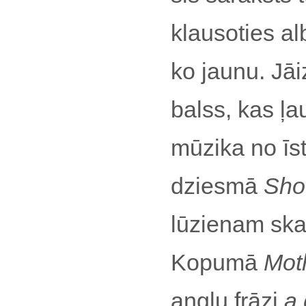
klausoties al
ko jaunu. Jāi
balss, kas ļ
mūzika no īs
dziesmā
Sho
lūzienam sk
Kopumā
Mot
angļu frāzi
a 