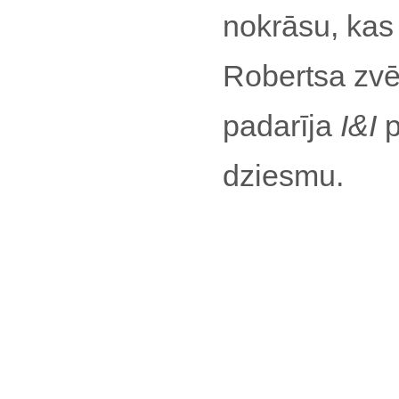
nokrāsu, kas
Robertsa zvēr
padarīja
I&I
p
dziesmu.