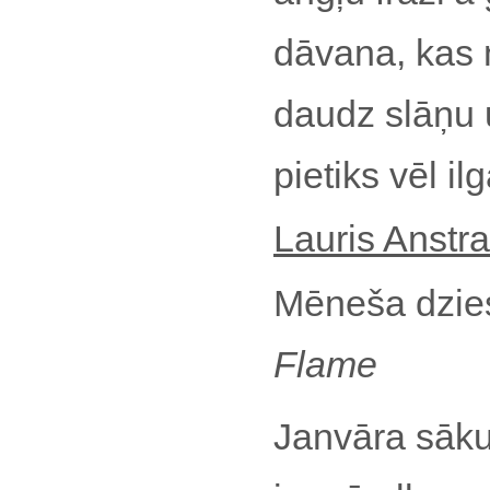
dāvana, kas n
daudz slāņu 
pietiks vēl i
Lauris Anstra
Mēneša dzi
Flame
Janvāra sākum