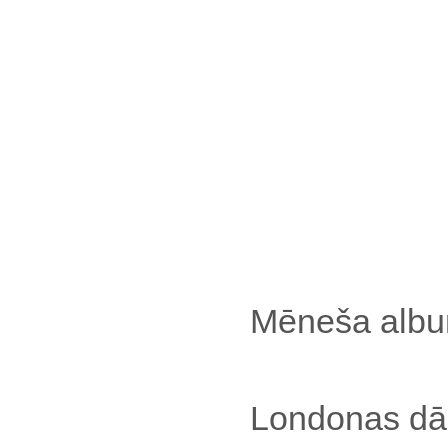
Mēneša alb
Londonas dām