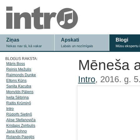
Ziņas
Apskati
Blogi
Nekas nav tā, kā vakar
Labais un nozīmīgais
Mūsu ekspertu 
BLOGUS RAKSTA:
Mēneša a
Māris Boss
Reinis Mežulis
Raimonds Dunke
Intro
, 2016. g. 5
Eltons Kūns
Sanita Kacuba
Monvīds Pālens
Iveta Sēbriņa
Raitis Krūmiņš
Intro
Rūdolfs Sietiņš
Alise Stefanoviča
Kristaps Zvirbulis
Jana Kohno
Rolands Paeglis