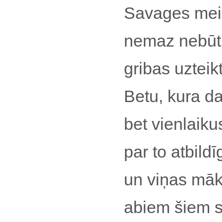
Savages meist
nemaz nebūtu
gribas uzteik
Betu, kura da
bet vienlaikus
par to atbild
un viņas māka
abiem šiem st