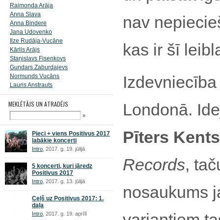
Raimonda Arāja
Anna Slava
nav nepiecie
Anna Bindere
Jana Udovenko
Ilze Rudāja-Vucāne
kas ir šī lei
Kārlis Arājs
Staņislavs Fisenkovs
Gundars Zaburdajevs
Normunds Vucāns
Izdevniecība
Lauris Anstrauts
MEKLĒTĀJS UN ATRADĒJS
Londonā. Ide
»
Pīters Kents
Pieci + viens Positivus 2017
labākie koncerti
Intro
, 2017. g. 19. jūlijā
Records
, ta
5 koncerti, kuri jāredz
Positivus 2017
Intro
, 2017. g. 13. jūlijā
nosaukums ja
Ceļš uz Positivus 2017: 1.
daļa
variantiem ta
Intro
, 2017. g. 19. aprīlī