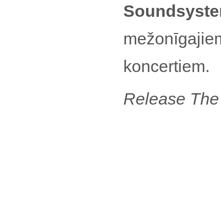
Soundsyst
mežonīgajiem,
koncertiem.
Release The B