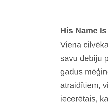
His Name Is
Viena cilvēka
savu debiju p
gadus mēģino
atraidītiem, 
iecerētais, k