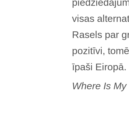
piedziedājum
visas alterna
Rasels par g
pozitīvi, tomēr
īpaši Eiropā.
Where Is My 