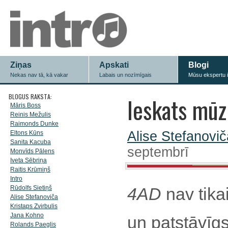
Ziņas
Apskati
Blogi
Nekas nav tā, kā vakar
Labais un nozīmīgais
Mūsu ekspertu 
BLOGUS RAKSTA:
Ieskats mūz
Māris Boss
Reinis Mežulis
Raimonds Dunke
Alise Stefanovič
Eltons Kūns
Sanita Kacuba
septembrī
Monvīds Pālens
Iveta Sēbriņa
Raitis Krūmiņš
Intro
Rūdolfs Sietiņš
4AD
nav tika
Alise Stefanoviča
Kristaps Zvirbulis
Jana Kohno
un patstāvīg
Rolands Paeglis