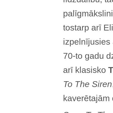
palīgmākslinie
tostarp arī E
izpelnījusies
70-to gadu d
arī klasisko
T
To The Siren
kaverētajām