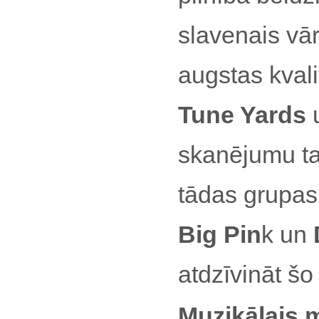
slavenais vār
augstas kval
Tune Yards
u
skanējumu tam
tādas grupa
Big Pin
k un
atdzīvināt š
Muzikālais m