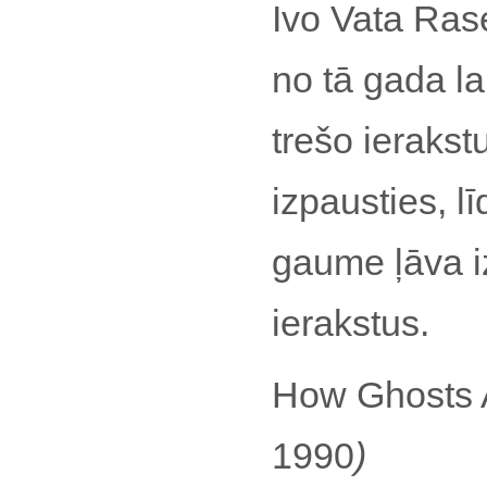
Ivo Vata Ras
no tā gada l
trešo ierakst
izpausties, l
gaume ļāva iz
ierakstus.
How Ghosts A
1990
)