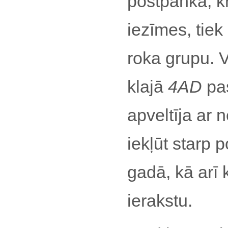
postpanka, k
iezīmes, tiek
roka grupu. V
klajā
4AD
pas
apveltīja ar 
iekļūt starp
gadā, kā arī 
ierakstu.