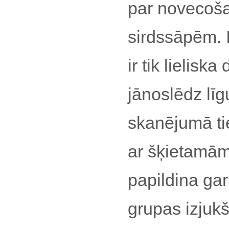
par novecoša
sirdssāpēm. I
ir tik lielisk
jānoslēdz lī
skanējumā tie
ar šķietamām
papildina gar
grupas izjuk