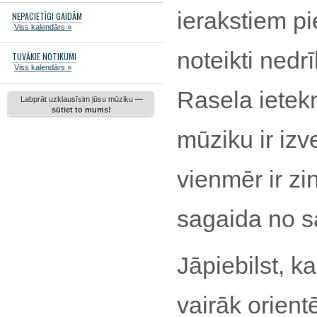
ierakstiem p
NEPACIETĪGI GAIDĀM
Viss kalendārs »
noteikti nedr
TUVĀKIE NOTIKUMI
Viss kalendārs »
Rasela ietekm
Labprāt uzklausīsim jūsu mūziku —
sūtiet to mums!
mūziku ir izv
vienmēr ir zi
sagaida no s
Jāpiebilst, k
vairāk orient