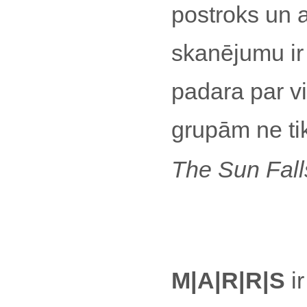
postroks un 
skanējumu ir 
padara par v
grupām ne tika
The Sun Fal
M|A|R|R|S
i