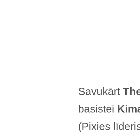
Savukārt
The
basistei
Kima
(Pixies līder