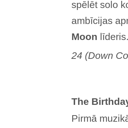
spēlēt solo k
ambīcijas ap
Moon
līderis
24 (Down Colo
The Birthda
Pirmā muzikā