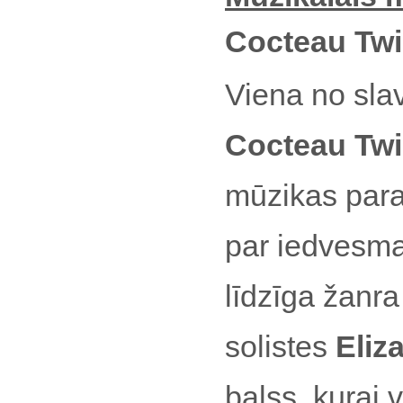
Cocteau Twin
Viena no sla
Cocteau Tw
mūzikas parau
par iedvesm
līdzīga žanra
solistes
Eliz
balss, kurai 