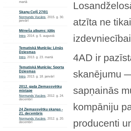
martā
Losandželosā
Skaņu Ceļš 27/01
Normunds Vucāns
, 2015. g. 30.
atzīta ne tik
janvārī
Mēneša albums: jūlijs
izdevniecība
Intro
, 2014. g. 5. augustā
Tematiskā Munīcija: Lēnās
Dziesmas
4AD ir pazīs
Intro
, 2013. g. 23. martā
Tematiskā Munīcija: Sporta
skanējumu —
Dziesmas
Intro
, 2013. g. 18. janvārī
2012. gada Ziemassvētku
sapņainās mū
mixtape
Normunds Vucāns
, 2012. g. 24.
decembrī
kompāniju pad
24 Ziemassvētku skaņas -
21. decembris
Normunds Vucāns
, 2012. g. 20.
producenti un
decembrī