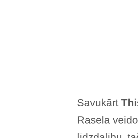
Savukārt
Thi
Rasela veido
līdzdalību, ta