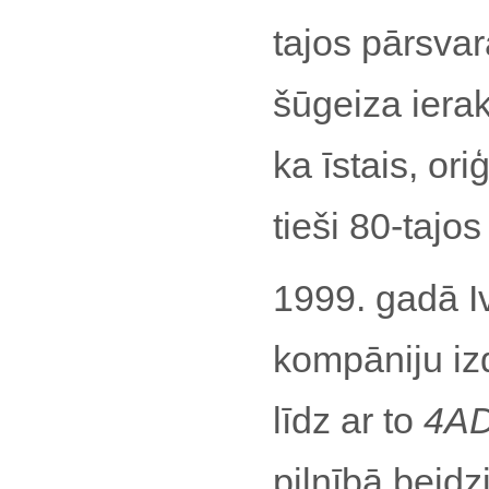
tajos pārsvar
šūgeiza ieraks
ka īstais, ori
tieši 80-tajo
1999. gadā I
kompāniju iz
līdz ar to
4A
pilnībā beidz