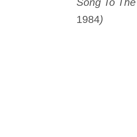
Song To The S
1984
)