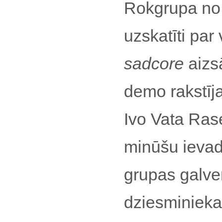
Rokgrupa no 
uzskatīti par
sadcore
aizs
demo rakstīja
Ivo Vata Rase
minūšu ievad
grupas galve
dziesminie