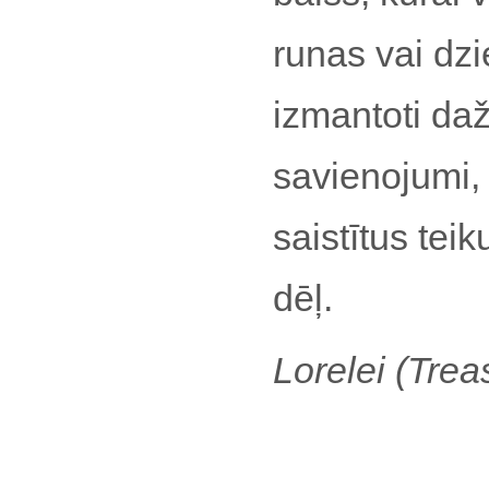
runas vai dzi
izmantoti daž
savienojumi, 
saistītus tei
dēļ.
Lorelei (Trea