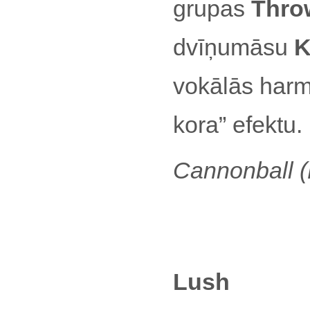
grupas
Thro
dvīņumāsu
K
vokālās harm
kora” efektu.
Cannonball (
Lush