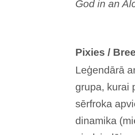
God in an Alc
Pixies / Bre
Leģendārā am
grupa, kurai
sērfroka apvi
dinamika (mi