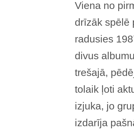
Viena no pir
drīzāk spēlē 
radusies 198
divus albumus
trešajā, pēd
tolaik ļoti a
izjuka, jo g
izdarīja pašnā