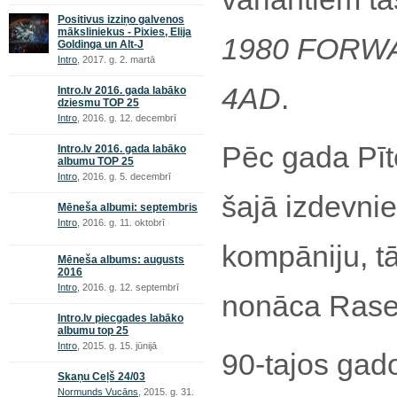
Positivus izziņo galvenos
māksliniekus - Pixies, Elija
1980 FORW
Goldinga un Alt-J
Intro
, 2017. g. 2. martā
4AD
.
Intro.lv 2016. gada labāko
dziesmu TOP 25
Intro
, 2016. g. 12. decembrī
Pēc gada Pīt
Intro.lv 2016. gada labāko
albumu TOP 25
Intro
, 2016. g. 5. decembrī
šajā izdevnie
Mēneša albumi: septembris
Intro
, 2016. g. 11. oktobrī
kompāniju, t
Mēneša albums: augusts
2016
Intro
, 2016. g. 12. septembrī
nonāca Rasel
Intro.lv piecgades labāko
albumu top 25
Intro
, 2015. g. 15. jūnijā
90-tajos ga
Skaņu Ceļš 24/03
Normunds Vucāns
, 2015. g. 31.