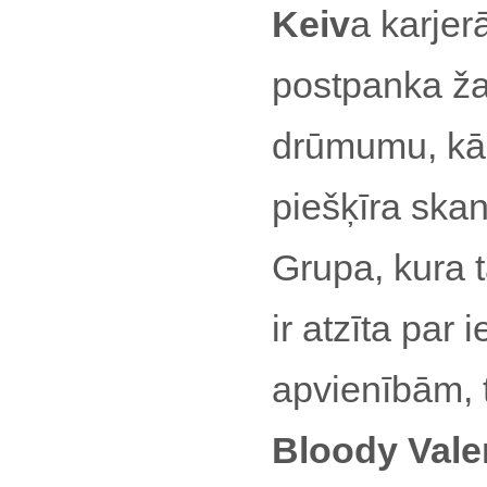
Keiv
a karjer
postpanka ža
drūmumu, kā 
piešķīra ska
Grupa, kura t
ir atzīta pa
apvienībām, 
Bloody Vale