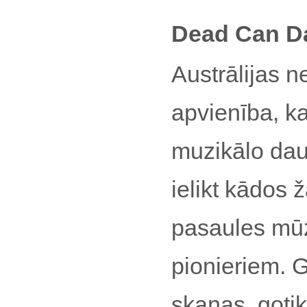
Dead Can D
Austrālijas 
apvienība, k
muzikālo daud
ielikt kādos ž
pasaules mūz
pionieriem. 
skaņas, gotik