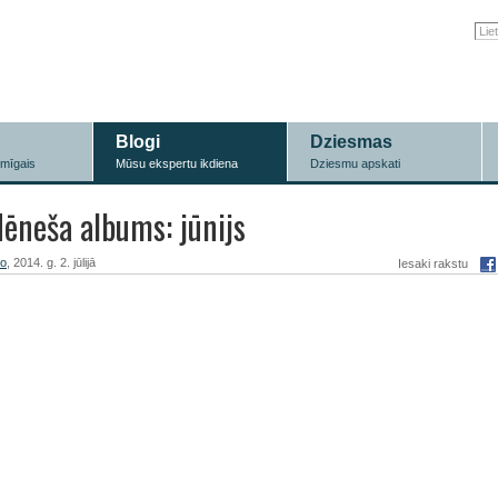
Blogi
Dziesmas
īmīgais
Mūsu ekspertu ikdiena
Dziesmu apskati
ēneša albums: jūnijs
ro
, 2014. g. 2. jūlijā
Iesaki rakstu