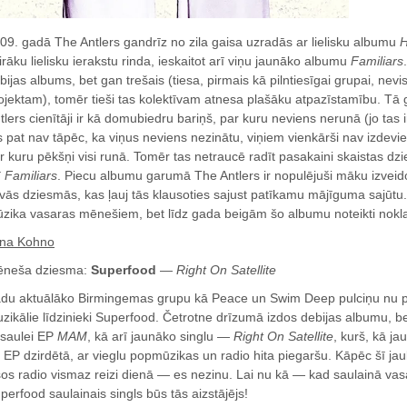
09. gadā The Antlers gandrīz no zila gaisa uzradās ar lielisku albumu
H
irāku lielisku ierakstu rinda, ieskaitot arī viņu jaunāko albumu
Familiars
bijas albums, bet gan trešais (tiesa, pirmais kā pilntiesīgai grupai, nev
ojektam), tomēr tieši tas kolektīvam atnesa plašāku atpazīstamību. Tā g
tlers cienītāji ir kā domubiedru bariņš, par kuru neviens nerunā (jo tas 
s pat nav tāpēc, ka viņus neviens nezinātu, viņiem vienkārši nav izdevies
r kuru pēkšņi visi runā. Tomēr tas netraucē radīt pasakaini skaistas dzi
ī
Familiars
. Piecu albumu garumā The Antlers ir nopulējuši māku izvei
vās dziesmās, kas ļauj tās klausoties sajust patīkamu mājīguma sajūtu
zika vasaras mēnešiem, bet līdz gada beigām šo albumu noteikti noklau
na Kohno
neša dziesma:
Superfood
—
Right On Satellite
du aktuālāko Birmingemas grupu kā Peace un Swim Deep pulciņu nu pap
zikālie līdzinieki Superfood. Četrotne drīzumā izdos debijas albumu, be
saulei EP
MAM
, kā arī jaunāko singlu —
Right On Satellite
, kurš, kā jau
 EP dzirdētā, ar vieglu popmūzikas un radio hita piegaršu. Kāpēc šī j
sos radio vismaz reizi dienā — es nezinu. Lai nu kā — kad saulainā vas
perfood saulainais singls būs tās aizstājējs!