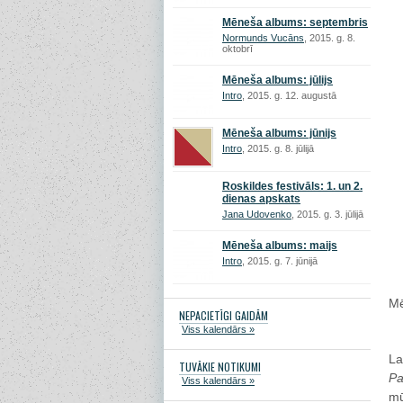
Mēneša albums: septembris
Normunds Vucāns
, 2015. g. 8.
oktobrī
Mēneša albums: jūlijs
Intro
, 2015. g. 12. augustā
Mēneša albums: jūnijs
Intro
, 2015. g. 8. jūlijā
Roskildes festivāls: 1. un 2.
dienas apskats
Jana Udovenko
, 2015. g. 3. jūlijā
Mēneša albums: maijs
Intro
, 2015. g. 7. jūnijā
Mē
NEPACIETĪGI GAIDĀM
Viss kalendārs »
La
TUVĀKIE NOTIKUMI
Pa
Viss kalendārs »
mū