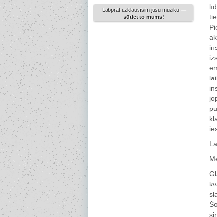
lī
Labprāt uzklausīsim jūsu mūziku —
ti
sūtiet to mums!
Pi
ak
in
iz
em
la
in
jo
pu
kl
ie
La
Mē
Gl
kv
sl
Šo
si