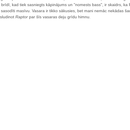
 brīdī, kad tiek sasniegts kāpinājums un "nomests bass", ir skaidrs, ka Ru
 sasodīti masīvu. Vasara ir tikko sākusies, bet mani nemāc nekādas šau
sludinot
Raptor
par šīs vasaras deju grīdu himnu.