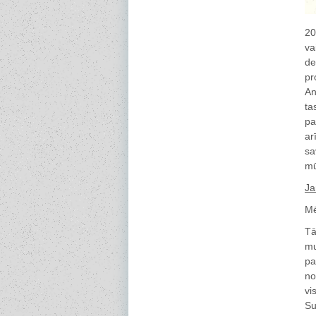
20
va
de
pr
An
ta
pa
ar
sa
mū
Ja
Mē
Tā
mu
pa
no
vi
Su