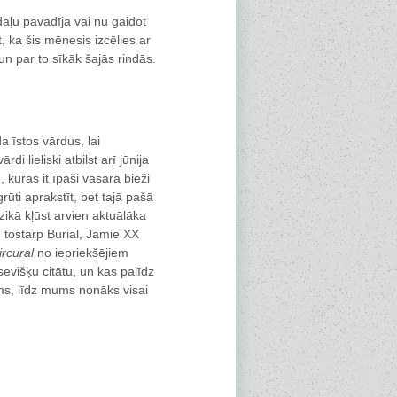
 daļu pavadīja vai nu gaidot
t, ka šis mēnesis izcēlies ar
un par to sīkāk šajās rindās.
 īstos vārdus, lai
i lieliski atbilst arī jūnija
, kuras it īpaši vasarā bieži
rūti aprakstīt, bet tajā pašā
zikā kļūst arvien aktuālāka
, tostarp Burial, Jamie XX
ircural
no iepriekšējiem
evišķu citātu, un kas palīdz
ams, līdz mums nonāks visai