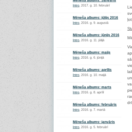
Mēneša albums: Janvāris
Intro
, 2017. g. 10. februārī
Li
sv
Mēneša albums: jūlijs 2016
ļo
Intro
, 2016. g. 9. augustā
St
Mēneša albums: jūnijs 2016
Mē
Intro
, 2016. g. 11. jūlijā
Vi
Mēneša albums: maijs
ap
Intro
, 2016. g. 6. jūnijā
sā
vi
Mēneša albums: aprīlis
la
Intro
, 2016. g. 10. maijā
un
va
Mēneša albums: marts
pi
Intro
, 2016. g. 8. aprīlī
ra
dr
Mēneša albums: februāris
Intro
, 2016. g. 7. martā
Mēneša albums: janvāris
Intro
, 2016. g. 5. februārī