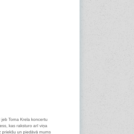
 jeb Toma Krela koncertu
iess, kas raksturo arī viņa
uz priekšu un piedāvā mums