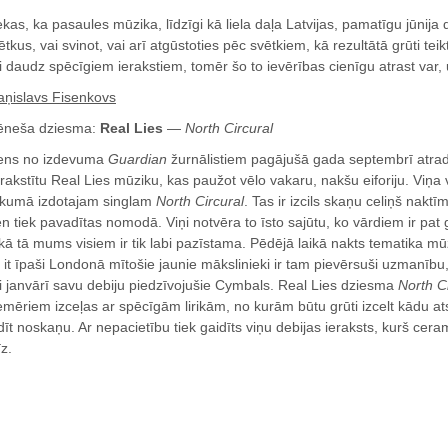
ekas, ka pasaules mūzika, līdzīgi kā liela daļa Latvijas, pamatīgu jūnija
ētkus, vai svinot, vai arī atgūstoties pēc svētkiem, kā rezultātā grūti teik
ti daudz spēcīgiem ierakstiem, tomēr šo to ievērības cienīgu atrast var, 
aņislavs Fisenkovs
neša dziesma:
Real Lies
—
North Circural
ens no izdevuma
Guardian
žurnālistiem pagājušā gada septembrī atrada
rakstītu Real Lies mūziku, kas paužot vēlo vakaru, nakšu eiforiju. Viņa vārd
kumā izdotajam singlam
North Circural
. Tas ir izcils skaņu celiņš naktīm
en tiek pavadītas nomodā. Viņi notvēra to īsto sajūtu, ko vārdiem ir pat g
ikā tā mums visiem ir tik labi pazīstama. Pēdējā laikā nakts tematika mū
 it īpaši Londonā mītošie jaunie mākslinieki ir tam pievērsuši uzmanību
i janvārī savu debiju piedzīvojušie Cymbals. Real Lies dziesma
North C
emēriem izceļas ar spēcīgām lirikām, no kurām būtu grūti izcelt kādu ats
dīt noskaņu. Ar nepacietību tiek gaidīts viņu debijas ieraksts, kurš cer
īz.