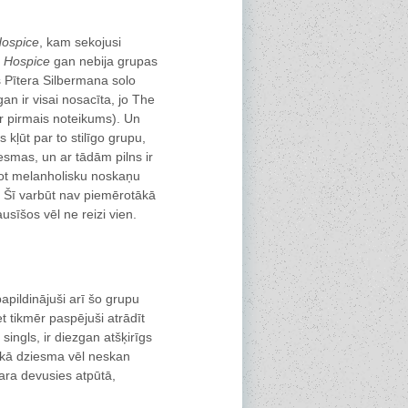
ospice
, kam sekojusi
.
Hospice
gan nebija grupas
is Pītera Silbermana solo
an ir visai nosacīta, jo The
ir pirmais noteikums). Un
 kļūt par to stilīgo grupu,
esmas, un ar tādām pilns ir
dot melanholisku noskaņu
. Šī varbūt nav piemērotākā
sīšos vēl ne reizi vien.
ildinājuši arī šo grupu
t tikmēr paspējuši atrādīt
 singls, ir diezgan atšķirīgs
aukā dziesma vēl neskan
ara devusies atpūtā,