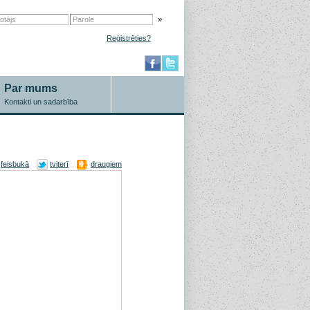
»
Reģistrēties?
Par mums
Kontakti un sadarbība
feisbukā
tviterī
draugiem