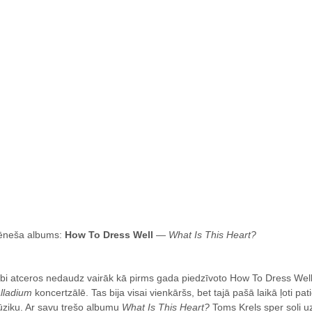
neša albums:
How To Dress Well
—
What Is This Heart?
bi atceros nedaudz vairāk kā pirms gada piedzīvoto How To Dress Well
lladium
koncertzālē. Tas bija visai vienkāršs, bet tajā pašā laikā ļoti pat
ziku. Ar savu trešo albumu
What Is This Heart?
Toms Krels sper soli 