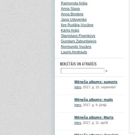
Raimonda Arāja
Anna Slava
Anna Bindere
Jana Udovenko
Ilze Rudāja-Vucāne
Kārlis Arājs
Staņislavs Fisenkovs
Gundars Zaburdajevs
Normunds Vucāns
Lauris Anstrauts
MEKLĒTĀJS UN ATRADĒJS
»
Mēneša albums: augusts
Intro
, 2017. g. 15. septembrī
Mēneša albums: maijs
Intro
, 2017. g. 9. jūnijā
Mēneša albums: Marts
Intro
, 2017. g. 11. aprīlī