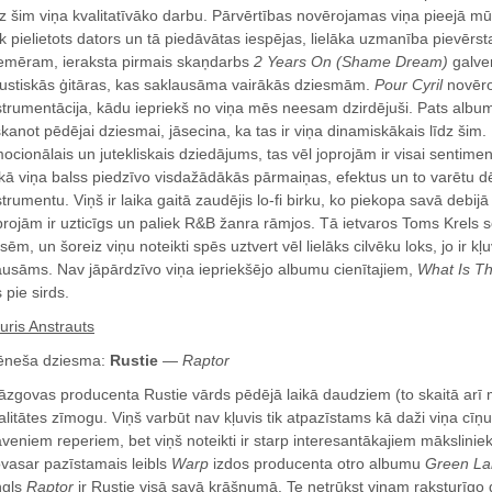
dz šim viņa kvalitatīvāko darbu. Pārvērtības novērojamas viņa pieejā m
ek pielietots dators un tā piedāvātas iespējas, lielāka uzmanība pievērs
emēram, ieraksta pirmais skaņdarbs
2 Years On (Shame Dream)
galve
ustiskās ģitāras, kas saklausāma vairākās dziesmām.
Pour Cyril
novēro
strumentācija, kādu iepriekš no viņa mēs neesam dzirdējuši. Pats albu
skanot pēdējai dziesmai, jāsecina, ka tas ir viņa dinamiskākais līdz šim.
ocionālais un jutekliskais dziedājums, tas vēl joprojām ir visai sentime
ikā viņa balss piedzīvo visdažādākās pārmaiņas, efektus un to varētu dē
strumentu. Viņš ir laika gaitā zaudējis lo-fi birku, ko piekopa savā debij
projām ir uzticīgs un paliek R&B žanra rāmjos. Tā ietvaros Toms Krels
sēm, un šoreiz viņu noteikti spēs uztvert vēl lielāks cilvēku loks, jo ir k
ausāms. Nav jāpārdzīvo viņa iepriekšējo albumu cienītajiem,
What Is Th
s pie sirds.
uris Anstrauts
neša dziesma:
Rustie
—
Raptor
āzgovas producenta Rustie vārds pēdējā laikā daudziem (to skaitā arī m
alitātes zīmogu. Viņš varbūt nav kļuvis tik atpazīstams kā daži viņa cīņ
aveniem reperiem, bet viņš noteikti ir starp interesantākajiem mākslinie
vasar pazīstamais leibls
Warp
izdos producenta otro albumu
Green L
ngls
Raptor
ir Rustie visā savā krāšņumā. Te netrūkst viņam raksturīgo