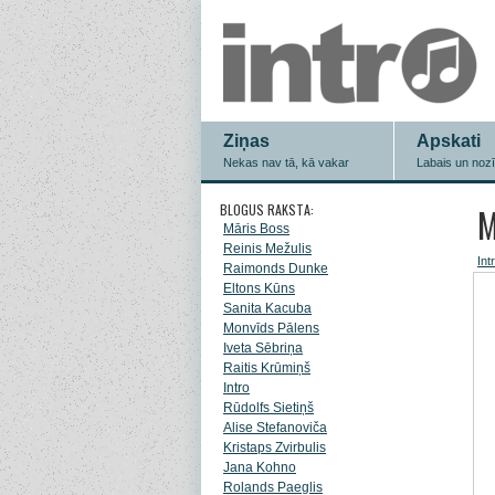
Ziņas
Apskati
Nekas nav tā, kā vakar
Labais un noz
BLOGUS RAKSTA:
M
Māris Boss
Reinis Mežulis
Int
Raimonds Dunke
Eltons Kūns
Sanita Kacuba
Monvīds Pālens
Iveta Sēbriņa
Raitis Krūmiņš
Intro
Rūdolfs Sietiņš
Alise Stefanoviča
Kristaps Zvirbulis
Jana Kohno
Rolands Paeglis