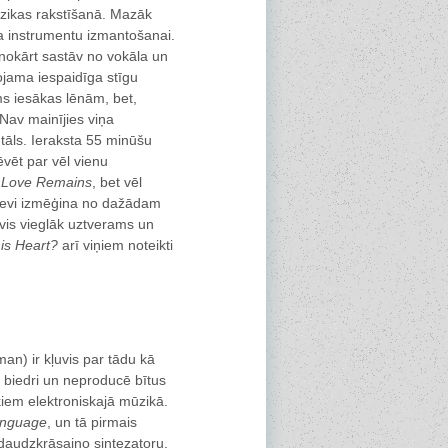
ūzikas rakstīšanā. Mazāk
ta instrumentu izmantošanai.
nokārt sastāv no vokāla un
jama iespaidīga stīgu
ms iesākas lēnām, bet,
 Nav mainījies viņa
ntāls. Ieraksta 55 minūšu
vēt par vēl vienu
ā
Love Remains
, bet vēl
 sevi izmēģina no dažādam
ļuvis vieglāk uztverams un
is Heart?
arī viņiem noteikti
an) ir kļuvis par tādu kā
u biedri un neproducē bītus
kiem elektroniskajā mūzikā.
anguage
, un tā pirmais
 daudzkrāsaino sintezatoru,