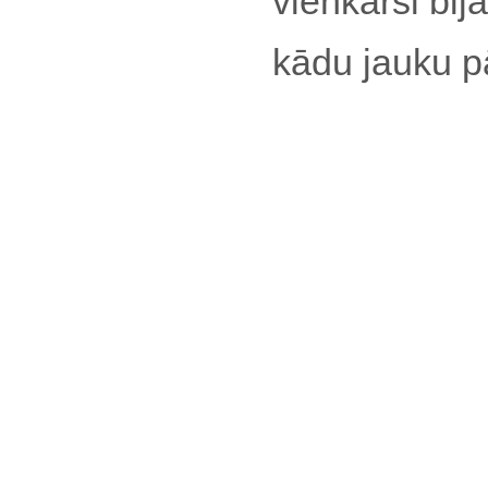
vienkārši bij
kādu jauku p