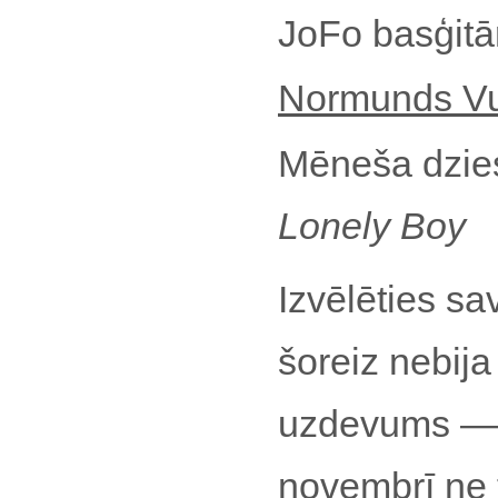
JoFo basģitār
Normunds V
Mēneša dzi
Lonely Boy
Izvēlēties s
šoreiz nebij
uzdevums — 
novembrī ne 