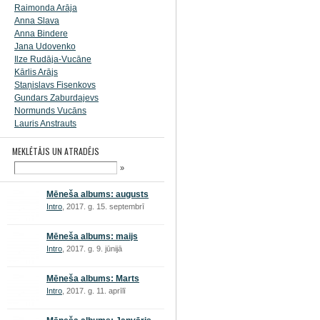
Raimonda Arāja
Anna Slava
Anna Bindere
Jana Udovenko
Ilze Rudāja-Vucāne
Kārlis Arājs
Staņislavs Fisenkovs
Gundars Zaburdajevs
Normunds Vucāns
Lauris Anstrauts
MEKLĒTĀJS UN ATRADĒJS
»
Mēneša albums: augusts
Intro
, 2017. g. 15. septembrī
Mēneša albums: maijs
Intro
, 2017. g. 9. jūnijā
Mēneša albums: Marts
Intro
, 2017. g. 11. aprīlī