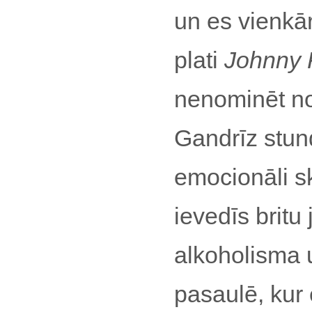
un es vienkā
plati
Johnny 
nenominēt n
Gandrīz stund
emocionāli s
ievedīs britu
alkoholisma 
pasaulē, kur