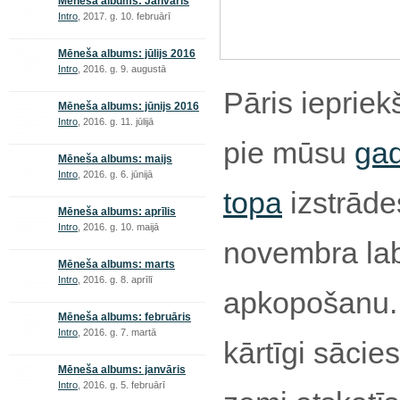
Mēneša albums: Janvāris
Intro
, 2017. g. 10. februārī
Mēneša albums: jūlijs 2016
Intro
, 2016. g. 9. augustā
Pāris iepriek
Mēneša albums: jūnijs 2016
Intro
, 2016. g. 11. jūlijā
pie mūsu
ga
Mēneša albums: maijs
Intro
, 2016. g. 6. jūnijā
topa
izstrāde
Mēneša albums: aprīlis
Intro
, 2016. g. 10. maijā
novembra la
Mēneša albums: marts
Intro
, 2016. g. 8. aprīlī
apkopošanu. 
Mēneša albums: februāris
Intro
, 2016. g. 7. martā
kārtīgi sācies
Mēneša albums: janvāris
Intro
, 2016. g. 5. februārī