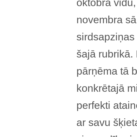
oktobra vidū, 
novembra sā
sirdsapziņas
šajā rubrikā.
pārņēma tā br
konkrētajā mi
perfekti atai
ar savu šķie