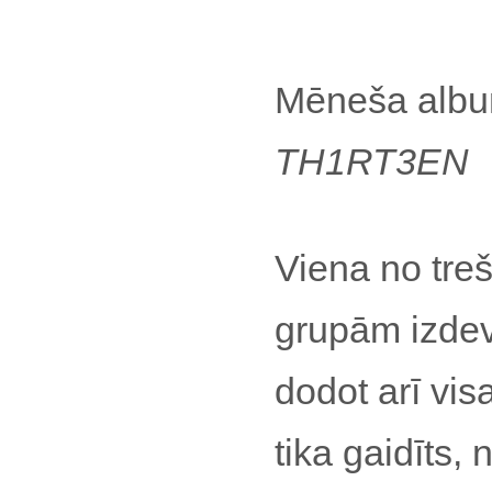
Mēneša alb
TH1RT3EN
Viena no treš
grupām izdev
dodot arī vi
tika gaidīts,