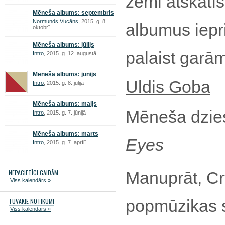
zemi atskatī
Mēneša albums: septembris
Normunds Vucāns
, 2015. g. 8.
albumus iepr
oktobrī
Mēneša albums: jūlijs
palaist garām
Intro
, 2015. g. 12. augustā
Mēneša albums: jūnijs
Uldis Goba
Intro
, 2015. g. 8. jūlijā
Mēneša albums: maijs
Mēneša dzi
Intro
, 2015. g. 7. jūnijā
Mēneša albums: marts
Eyes
Intro
, 2015. g. 7. aprīlī
NEPACIETĪGI GAIDĀM
Manuprāt, Cry
Viss kalendārs »
popmūzikas s
TUVĀKIE NOTIKUMI
Viss kalendārs »