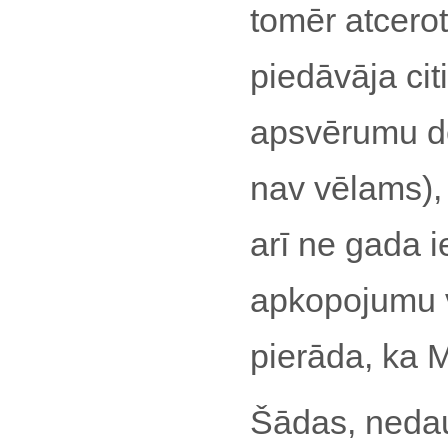
tomēr atcero
piedāvāja cit
apsvērumu dē
nav vēlams), p
arī ne gada i
apkopojumu vē
pierāda, ka
Šādas, neda