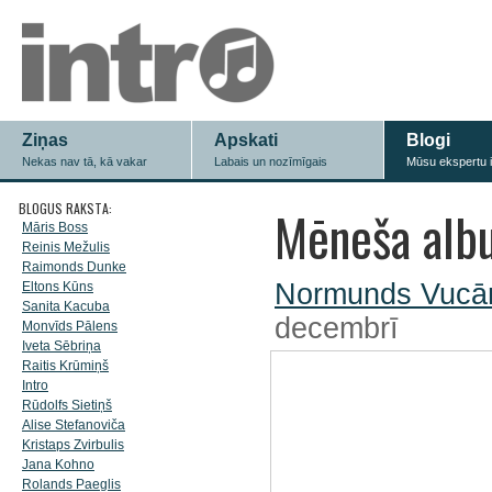
Ziņas
Apskati
Blogi
Nekas nav tā, kā vakar
Labais un nozīmīgais
Mūsu ekspertu 
BLOGUS RAKSTA:
Mēneša alb
Māris Boss
Reinis Mežulis
Raimonds Dunke
Normunds Vucā
Eltons Kūns
Sanita Kacuba
decembrī
Monvīds Pālens
Iveta Sēbriņa
Raitis Krūmiņš
Intro
Rūdolfs Sietiņš
Alise Stefanoviča
Kristaps Zvirbulis
Jana Kohno
Rolands Paeglis