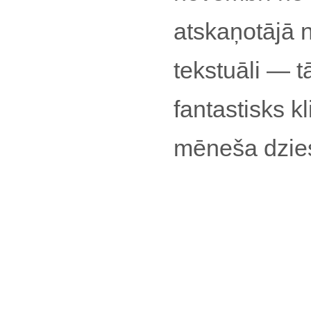
atskaņotājā ne
tekstuāli — tā
fantastisks 
mēneša dzie