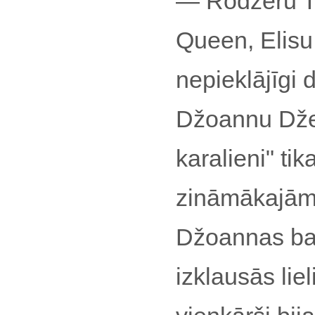
— Rodžeru Te
Queen, Elisu
nepieklājīgi 
Džoannu Džet
karalieni" ti
zināmākajām
Džoannas bal
izklausās liel