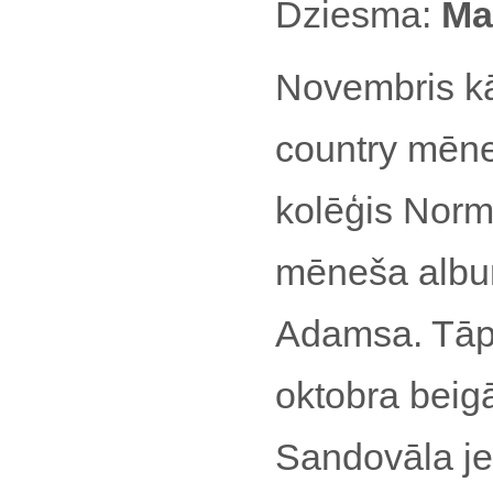
Dziesma:
Ma
Novembris kā
country mēne
kolēģis Norm
mēneša albu
Adamsa. Tāpa
oktobra beig
Sandovāla je