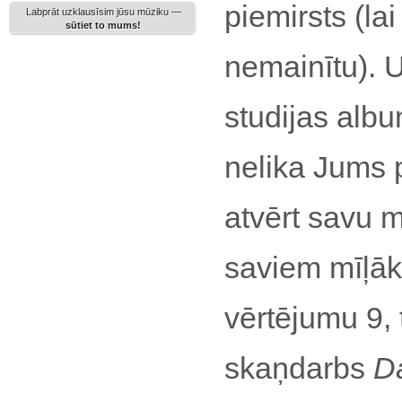
piemirsts (la
Labprāt uzklausīsim jūsu mūziku —
sūtiet to mums!
nemainītu). U
studijas alb
nelika Jums 
atvērt savu m
saviem mīļā
vērtējumu 9, t
skaņdarbs
D