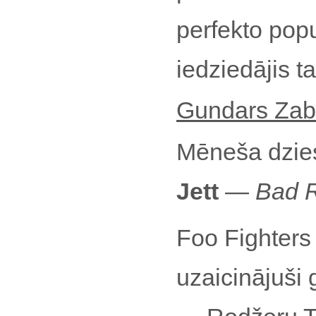
perfekto pop
iedziedājis 
Gundars Zab
Mēneša dzi
Jett
—
Bad R
Foo Fighters
uzaicinājuši