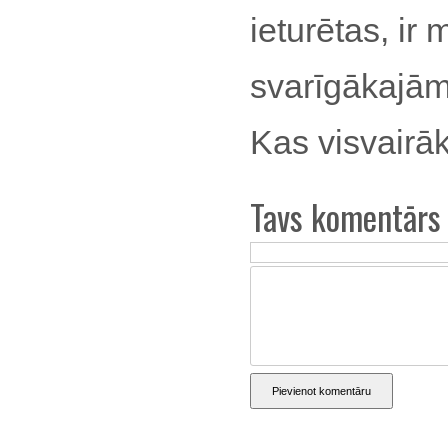
ieturētas, i
svarīgākajā
Kas visvairāk 
Tavs komentārs
Pievienot komentāru