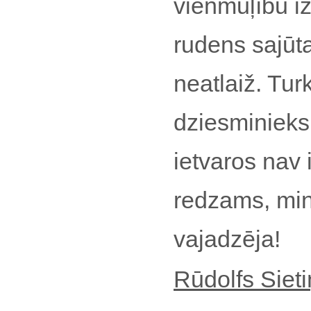
vienmuļību iz
rudens sajūta
neatlaiž. Tur
dziesminieks
ietvaros nav 
redzams, mini
vajadzēja!
Rūdolfs Sieti