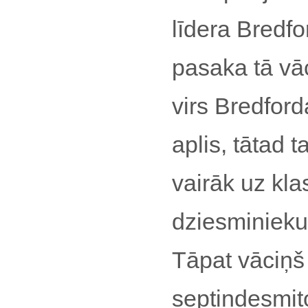
līdera Bredfo
pasaka tā vāc
virs Bredfor
aplis, tātad 
vairāk uz kl
dziesminieku 
Tāpat vāciņš 
septiņdesmit