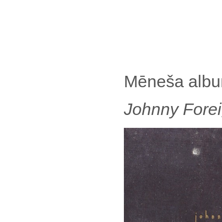
Mēneša alb
Johnny Forei