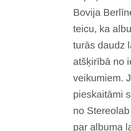
Bovija Berlīn
teicu, ka alb
turās daudz 
atšķirībā no 
veikumiem. Ja
pieskaitāmi s
no Stereolab
par albuma l