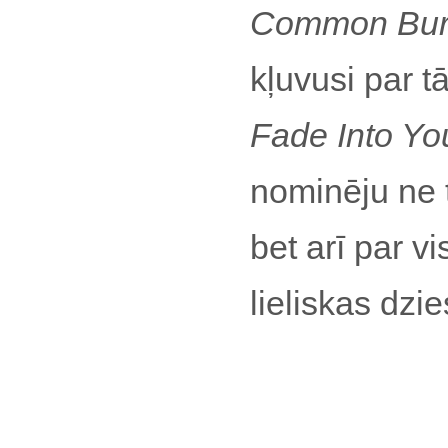
Common Bu
kļuvusi par t
Fade Into Yo
nominēju ne 
bet arī par v
lieliskas dzi