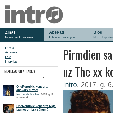
Ziņas
Apskati
Blogi
Nekas nav tā, kā vakar
Labais un nozīmīgais
Mūsu ekspertu 
Pirmdien sā
Latvijā
Ārzemēs
Foto
Intervijas
uz The xx k
MEKLĒTĀJS UN ATRADĒJS
»
Intro
, 2017. g. 6
OneRepublic koncerta
apskats (+foto)
Normunds Vucāns
, 2025. g. 5.
novembrī
OneRepublic koncerts Rīgā
jau novembra sākumā