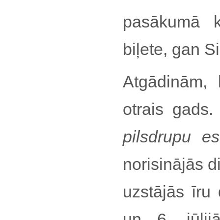
pasākumā k
biļete, gan S
Atgādinām, 
otrais gads
pilsdrupu es
norisinājās d
uzstājās īr
un 6. jūlij