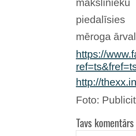
māksliniek
piedalīsie
mēroga ārval
https://www.
ref=ts&fref=t
http://thexx.in
Foto: Publici
Tavs komentārs