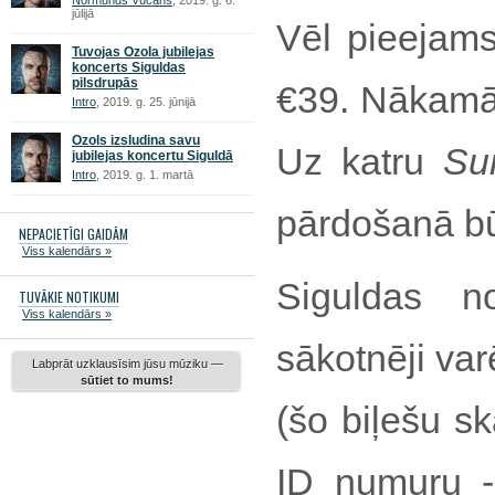
Normunds Vucāns
, 2019. g. 6.
jūlijā
Vēl pieejams
Tuvojas Ozola jubilejas
koncerts Siguldas
pilsdrupās
€39. Nākamā 
Intro
, 2019. g. 25. jūnijā
Ozols izsludina savu
Uz katru
Su
jubilejas koncertu Siguldā
Intro
, 2019. g. 1. martā
pārdošanā būs
NEPACIETĪGI GAIDĀM
Viss kalendārs »
Siguldas n
TUVĀKIE NOTIKUMI
Viss kalendārs »
sākotnēji var
Labprāt uzklausīsim jūsu mūziku —
sūtiet to mums!
(šo biļešu sk
ID numuru -