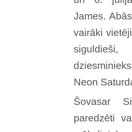
James. Abās f
vairāki viete
siguldieši
dziesminieks 
Neon Saturd
Šovasar Si
paredzēti va