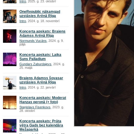
Intro
, 2025. g. 23. oktobrī
OneRepublic nākamgad
uzstāsies Arēnā Rīga
Intro
, 2024. g. 18. novembrī
Koncerta apskats: Braiens
Adamss Arēnā Rīga
Normunds Vucāns
, 2024. g. 9.
jūlijā
Koncerta apskats: Laika
Suns Palladium
Gundars Zaburdajevs
, 2024. g.
25. maijā
Braiens Adamss šovasar
uzstāsies Arēnā Rīga
Intro
, 2024. g. 22. janvārī
Koncerta apskats: Moderat
Hanzas peronā (+ foto)
Staņislavs Fisenkovs
, 2023. g.
28. oktobrī
Koncerta apskats: Prāta
vētra Gads bez kalendāra
Mežaparkā