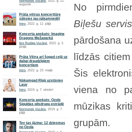
Normunds Vucāns
, 2022. g. 22.
No pirmdien
augustā
Prāta vētras koncerttūre
sāksies jau nākamnedēļ
Biļešu servi
Intro
, 2022. g. 12. jūlijā
Koncerta apskats: Imagine
pārdošana u
Dragons Mežaparkā
Ilze Rudāja-Vucāne
, 2022. g. 3.
jūnijā
līdzās citie
Prāta Vētra arī šogad ceļā uz
dabai draudzīgiem
koncertiem
Šis elektron
Intro
, 2022. g. 23. maijā
Nākamgad Rīgā uzstāsies
Lauv
viena no pa
Intro
, 2019. g. 7. oktobrī
Koncerta apskats: Ozols
mūzikas krit
Siguldas pilsdrupu estrādē
Normunds Vucāns
, 2019. g. 7.
jūlijā
grupām.
Tev tas jāzina: 12 dziesmas
no Ozola